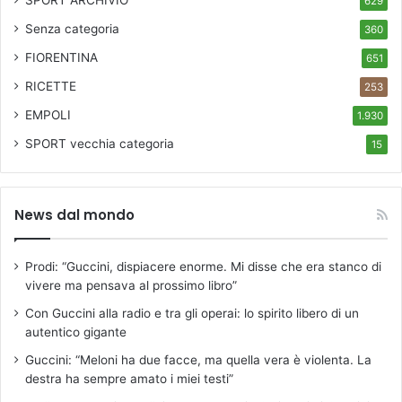
SPORT ARCHIVIO
629
Senza categoria
360
FIORENTINA
651
RICETTE
253
EMPOLI
1.930
SPORT
vecchia categoria
15
News dal mondo
Prodi: “Guccini, dispiacere enorme. Mi disse che era stanco di
vivere ma pensava al prossimo libro”
Con Guccini alla radio e tra gli operai: lo spirito libero di un
autentico gigante
Guccini: “Meloni ha due facce, ma quella vera è violenta. La
destra ha sempre amato i miei testi”