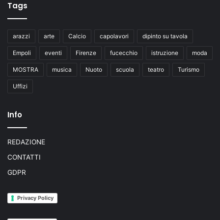
Tags
arazzi
arte
Calcio
capolavori
dipinto su tavola
Empoli
eventi
Firenze
fucecchio
istruzione
moda
MOSTRA
musica
Nuoto
scuola
teatro
Turismo
Uffizi
Info
REDAZIONE
CONTATTI
GDPR
Privacy Policy