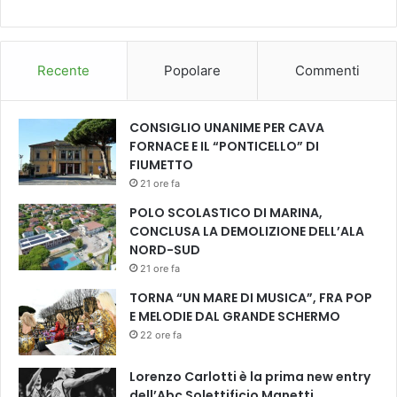
Recente
Popolare
Commenti
CONSIGLIO UNANIME PER CAVA
FORNACE E IL “PONTICELLO” DI
FIUMETTO
21 ore fa
POLO SCOLASTICO DI MARINA,
CONCLUSA LA DEMOLIZIONE DELL’ALA
NORD-SUD
21 ore fa
TORNA “UN MARE DI MUSICA”, FRA POP
E MELODIE DAL GRANDE SCHERMO
22 ore fa
Lorenzo Carlotti è la prima new entry
dell’Abc Solettificio Manetti