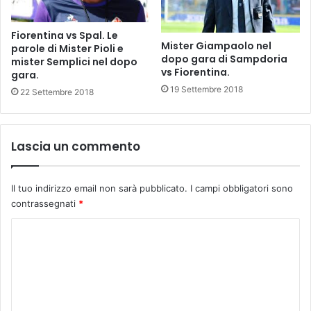
a
s
e
t
Fiorentina vs Spal. Le
L
o
Mister Giampaolo nel
parole di Mister Pioli e
a
r
dopo gara di Sampdoria
mister Semplici nel dopo
z
i
vs Fiorentina.
gara.
z
a
19 Settembre 2018
22 Settembre 2018
e
.
r
e
t
Lascia un commento
t
o
.
Il tuo indirizzo email non sarà pubblicato.
I campi obbligatori sono
contrassegnati
*
C
o
m
m