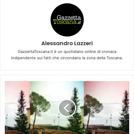
Alessandro Lazzeri
GazzettaToscana.it è un quotidiano online di cronaca
indipendente sui fatti che circondano la zona della Toscana.
G
a
r
a
d
i
s
o