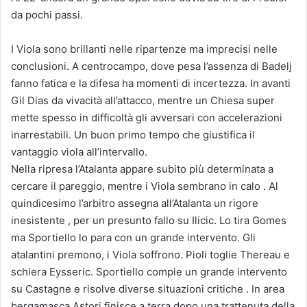
da pochi passi.
I Viola sono brillanti nelle ripartenze ma imprecisi nelle
conclusioni. A centrocampo, dove pesa l’assenza di Badelj
fanno fatica e la difesa ha momenti di incertezza. In avanti
Gil Dias da vivacità all’attacco, mentre un Chiesa super
mette spesso in difficoltà gli avversari con accelerazioni
inarrestabili. Un buon primo tempo che giustifica il
vantaggio viola all’intervallo.
Nella ripresa l’Atalanta appare subito più determinata a
cercare il pareggio, mentre i Viola sembrano in calo . Al
quindicesimo l’arbitro assegna all’Atalanta un rigore
inesistente , per un presunto fallo su Ilicic. Lo tira Gomes
ma Sportiello lo para con un grande intervento. Gli
atalantini premono, i Viola soffrono. Pioli toglie Thereau e
schiera Eysseric. Sportiello compie un grande intervento
su Castagne e risolve diverse situazioni critiche . In area
bergamasca Astori finisce a terra dopo una trattenuta della