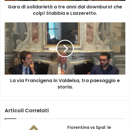
l
Gara di solidarietà a tre anni dal downburst che
i
colpì Stabbia e Lazzeretto.
d
a
r
L
i
a
e
v
t
i
à
a
a
F
t
r
r
a
e
n
a
La via Francigena in Valdelsa, tra paesaggio e
c
n
storia.
i
n
g
i
e
d
n
Articoli Correlati
a
a
l
i
d
n
Fiorentina vs Spal: le
o
V