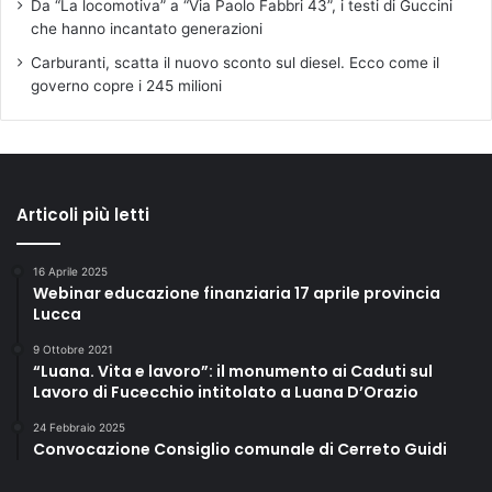
Da “La locomotiva” a “Via Paolo Fabbri 43”, i testi di Guccini
che hanno incantato generazioni
Carburanti, scatta il nuovo sconto sul diesel. Ecco come il
governo copre i 245 milioni
Articoli più letti
16 Aprile 2025
Webinar educazione finanziaria 17 aprile provincia
Lucca
9 Ottobre 2021
“Luana. Vita e lavoro”: il monumento ai Caduti sul
Lavoro di Fucecchio intitolato a Luana D’Orazio
24 Febbraio 2025
Convocazione Consiglio comunale di Cerreto Guidi