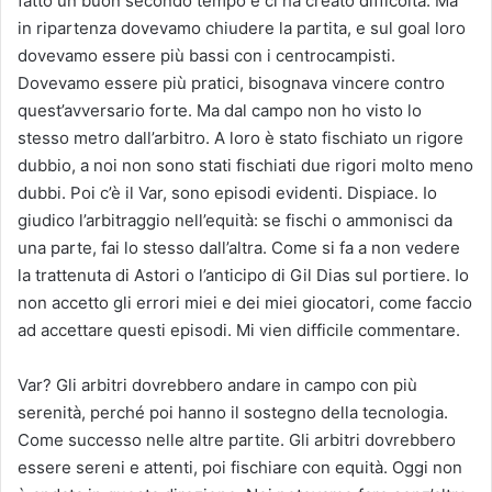
fatto un buon secondo tempo e ci ha creato difficoltà. Ma
in ripartenza dovevamo chiudere la partita, e sul goal loro
dovevamo essere più bassi con i centrocampisti.
Dovevamo essere più pratici, bisognava vincere contro
quest’avversario forte. Ma dal campo non ho visto lo
stesso metro dall’arbitro. A loro è stato fischiato un rigore
dubbio, a noi non sono stati fischiati due rigori molto meno
dubbi. Poi c’è il Var, sono episodi evidenti. Dispiace. Io
giudico l’arbitraggio nell’equità: se fischi o ammonisci da
una parte, fai lo stesso dall’altra. Come si fa a non vedere
la trattenuta di Astori o l’anticipo di Gil Dias sul portiere. Io
non accetto gli errori miei e dei miei giocatori, come faccio
ad accettare questi episodi. Mi vien difficile commentare.
Var? Gli arbitri dovrebbero andare in campo con più
serenità, perché poi hanno il sostegno della tecnologia.
Come successo nelle altre partite. Gli arbitri dovrebbero
essere sereni e attenti, poi fischiare con equità. Oggi non