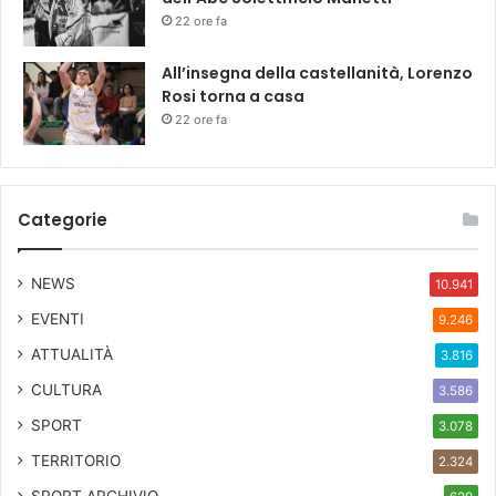
22 ore fa
All’insegna della castellanità, Lorenzo
Rosi torna a casa
22 ore fa
Categorie
NEWS
10.941
EVENTI
9.246
ATTUALITÀ
3.816
CULTURA
3.586
SPORT
3.078
TERRITORIO
2.324