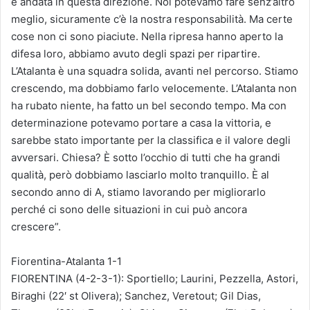
è andata in questa direzione. Noi potevamo fare senz’altro
meglio, sicuramente c’è la nostra responsabilità. Ma certe
cose non ci sono piaciute. Nella ripresa hanno aperto la
difesa loro, abbiamo avuto degli spazi per ripartire.
L’Atalanta è una squadra solida, avanti nel percorso. Stiamo
crescendo, ma dobbiamo farlo velocemente. L’Atalanta non
ha rubato niente, ha fatto un bel secondo tempo. Ma con
determinazione potevamo portare a casa la vittoria, e
sarebbe stato importante per la classifica e il valore degli
avversari. Chiesa? È sotto l’occhio di tutti che ha grandi
qualità, però dobbiamo lasciarlo molto tranquillo. È al
secondo anno di A, stiamo lavorando per migliorarlo
perché ci sono delle situazioni in cui può ancora
crescere”.
Fiorentina-Atalanta 1-1
FIORENTINA (4-2-3-1): Sportiello; Laurini, Pezzella, Astori,
Biraghi (22′ st Olivera); Sanchez, Veretout; Gil Dias,