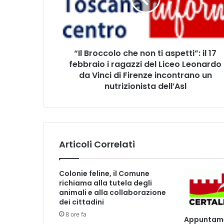
r
o
c
c
o
“Il Broccolo che non ti aspetti”: il 17
l
febbraio i ragazzi del Liceo Leonardo
o
c
da Vinci di Firenze incontrano un
h
nutrizionista dell’Asl
e
n
o
n
t
Articoli Correlati
i
a
s
Colonie feline, il Comune
p
richiama alla tutela degli
e
animali e alla collaborazione
t
dei cittadini
t
8 ore fa
Appuntamen
i