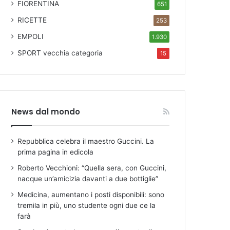
FIORENTINA
651
RICETTE
253
EMPOLI
1.930
SPORT
vecchia categoria
15
News dal mondo
Repubblica celebra il maestro Guccini. La
prima pagina in edicola
Roberto Vecchioni: “Quella sera, con Guccini,
nacque un’amicizia davanti a due bottiglie”
Medicina, aumentano i posti disponibili: sono
tremila in più, uno studente ogni due ce la
farà