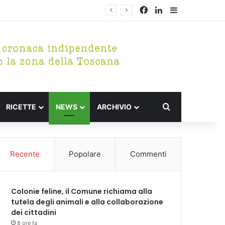
Facebook
LinkedIn
Barra lateral
Cerca per
RICETTE
NEWS
ARCHIVIO
Recente
Popolare
Commenti
Colonie feline, il Comune richiama alla
tutela degli animali e alla collaborazione
dei cittadini
8 ore fa