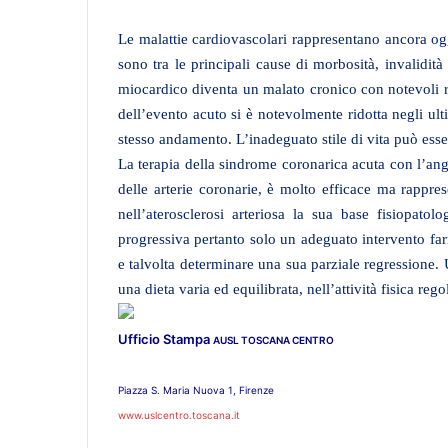
Le malattie cardiovascolari rappresentano ancora ogg
sono tra le principali cause di morbosità, invalidit
miocardico diventa un malato cronico con notevoli r
dell’evento acuto si è notevolmente ridotta negli ul
stesso andamento. L’inadeguato stile di vita può esser
La terapia della sindrome coronarica acuta con l’angi
delle arterie coronarie, è molto efficace ma rappres
nell’aterosclerosi arteriosa la sua base fisiopato
progressiva pertanto solo un adeguato intervento farm
e talvolta determinare una sua parziale regressione. 
una dieta varia ed equilibrata, nell’attività fisica rego
Ufficio Stampa
AUSL TOSCANA CENTRO
Piazza S. Maria Nuova 1, Firenze
www.uslcentro.toscana.it