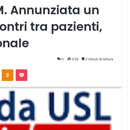
 M. Annunziata un
ontri tra pazienti,
onale
0
339
2 minuti di lettura
ontakte
Odnoklassniki
Pocket