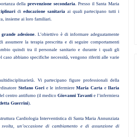
portanza della
prevenzione secondaria
. Presso il Santa Maria
iplinari
di
educazione sanitaria
ai quali partecipano tutti i
, insieme ai loro familiari.
grande adesione
. L’obiettivo è di informare adeguatamente
a di assumere la terapia prescritta e di seguire comportamenti
mbio quindi tra il personale sanitario e durante i quali gli
 caso abbiano specifiche necessità, vengono riferiti alle varie
ultidisciplinarietà. Vi partecipano figure professionali della
ordinatore
Stefano Gori
e le infermiere
Maria Carta
e
Ilaria
 del centro antifumo (il medico
Giovanni Tavanti
e l’infermiera
detta
Guerrini
).
a struttura Cardiologia Interventistica di Santa Maria Annunziata
svolta, un’occasione di cambiamento e di assunzione di