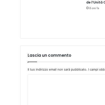
de l’Unità
”
8 ore fa
:
i
l
1
7
f
e
b
b
r
Lascia un commento
a
i
o
Il tuo indirizzo email non sarà pubblicato.
I campi obb
i
r
C
a
o
g
m
a
z
m
z