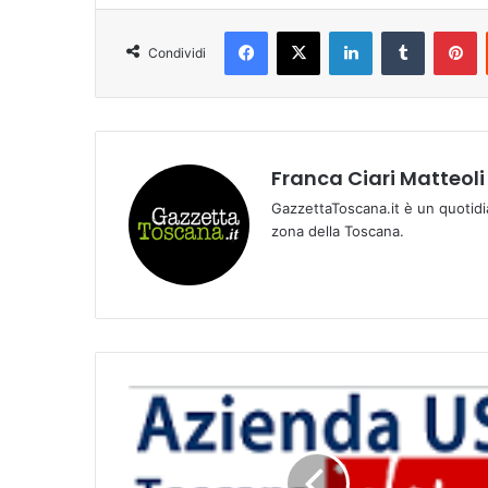
Facebook
X
LinkedIn
Tumblr
Pinterest
Condividi
Franca Ciari Matteoli
GazzettaToscana.it è un quotidi
zona della Toscana.
“
I
l
B