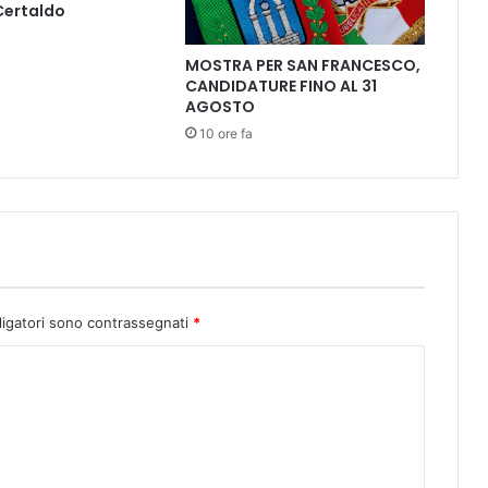
 Certaldo
o
n
i
MOSTRA PER SAN FRANCESCO,
CANDIDATURE FINO AL 31
r
AGOSTO
i
s
10 ore fa
u
l
t
a
t
i
p
e
ligatori sono contrassegnati
*
r
l
’
a
r
e
a