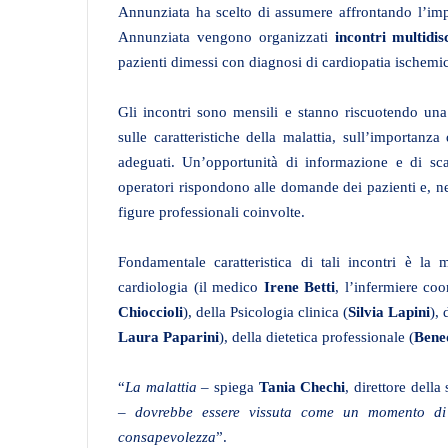
Annunziata ha scelto di assumere affrontando l’im
Annunziata vengono organizzati
incontri multidisc
pazienti dimessi con diagnosi di cardiopatia ischemica
Gli incontri sono mensili e stanno riscuotendo una
sulle caratteristiche della malattia, sull’importanz
adeguati. Un’opportunità di informazione e di sca
operatori rispondono alle domande dei pazienti e, nel
figure professionali coinvolte.
Fondamentale caratteristica di tali incontri è la m
cardiologia (il medico
Irene Betti
, l’infermiere co
Chioccioli
), della Psicologia clinica (
Silvia Lapini
),
Laura Paparini
), della dietetica professionale (
Bene
“
La malattia
– spiega
Tania Chechi
, direttore dell
–
dovrebbe essere vissuta come un momento di 
consapevolezza
”.