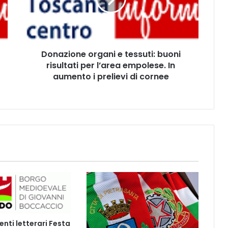
z
i
o
n
e
Donazione organi e tessuti: buoni
o
risultati per l’area empolese. In
r
g
aumento i prelievi di cornee
a
n
i
e
t
e
s
s
u
t
i
:
b
ti letterari Festa
u