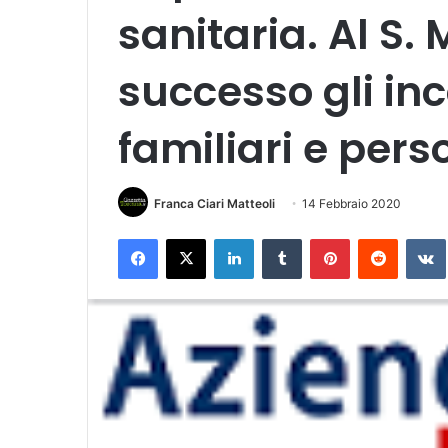
sanitaria. Al S.
successo gli inc
familiari e pers
Franca Ciari Matteoli
14 Febbraio 2020
Facebook
X
LinkedIn
Tumblr
Pinterest
Reddit
VK