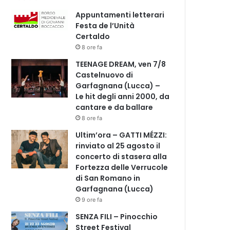
Appuntamenti letterari
Festa de l’Unità
Certaldo
8 ore fa
TEENAGE DREAM, ven 7/8
Castelnuovo di
Garfagnana (Lucca) –
Le hit degli anni 2000, da
cantare e da ballare
8 ore fa
Ultim’ora – GATTI MÉZZI:
rinviato al 25 agosto il
concerto di stasera alla
Fortezza delle Verrucole
di San Romano in
Garfagnana (Lucca)
9 ore fa
SENZA FILI – Pinocchio
Street Festival