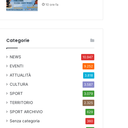
10 ore fa
Categorie
NEWS
10.947
EVENTI
9.252
ATTUALITÀ
3.818
CULTURA
3.587
SPORT
3.079
TERRITORIO
2.325
SPORT ARCHIVIO
629
Senza categoria
360