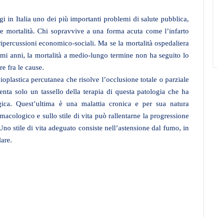
i in Italia uno dei più importanti problemi di salute pubblica,
à e mortalità. Chi sopravvive a una forma acuta come l’infarto
ipercussioni economico-sociali. Ma se la mortalità ospedaliera
timi anni, la mortalità a medio-lungo termine non ha seguito lo
e fra le cause.
oplastica percutanea che risolve l’occlusione totale o parziale
enta solo un tassello della terapia di questa patologia che ha
logica. Quest’ultima è una malattia cronica e per sua natura
acologico e sullo stile di vita può rallentarne la progressione
Uno stile di vita adeguato consiste nell’astensione dal fumo, in
lare.