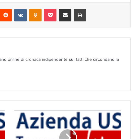
Reddit
VKontakte
Odnoklassniki
Pocket
Condividi via mail
Stampa
ano online di cronaca indipendente sui fatti che circondano la
D
o
n
a