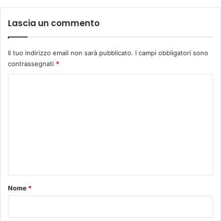
r
l
Lascia un commento
e
c
a
Il tuo indirizzo email non sarà pubblicato.
I campi obbligatori sono
n
contrassegnati
*
a
l
C
e
o
t
m
t
e
m
i
e
r
r
n
i
t
g
u
o
Nome
*
e
*