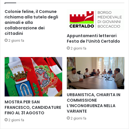
u
s
a
a
Colonie feline, il Comune
s
G
richiama alla tutela degli
i
i
animali e alla
1
o
collaborazione dei
,
v
cittadini
Appuntamenti letterari
8
a
2 giorni fa
Festa de l’Unità Certaldo
m
n
2 giorni fa
i
i
l
A
i
r
o
e
n
z
i
z
d
o
i
URBANISTICA, CHIARITA IN
e
COMMISSIONE
MOSTRA PER SAN
u
L’INCONGRUENZA NELLA
FRANCESCO, CANDIDATURE
r
VARIANTE
FINO AL 31 AGOSTO
o
2 giorni fa
2 giorni fa
p
e