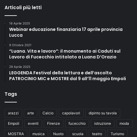
Articoli più letti
16 Aprile 2025
Webinar educazione finanziaria 17 aprile provincia
Lucca
9 Ottobre 2021
“Luana. Vita e lavoro”: il monumento ai Caduti sul
Lavoro di Fucecchio intitolato a Luana D’Orazio
29 Aprile 2025
LEGGENDA Festival della lettura e dell’ascolto
PATROCINIO MIC e MOSTRE dal 9 all’11 maggio Empoli
Tags
arazzi
arte
Calcio
capolavori
dipinto su tavola
Empoli
eventi
Firenze
fucecchio
istruzione
moda
MOSTRA
musica
Nuoto
scuola
teatro
Turismo