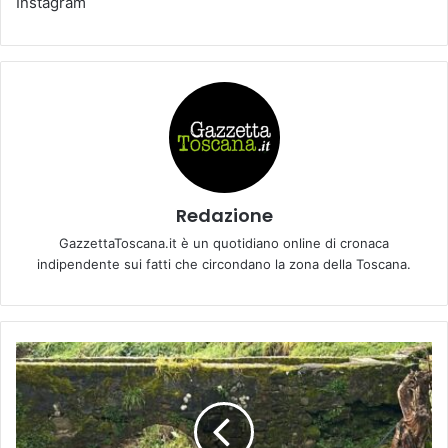
Instagram
Redazione
GazzettaToscana.it è un quotidiano online di cronaca
indipendente sui fatti che circondano la zona della Toscana.
P
I
A
N
A