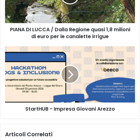
D
I
L
U
PIANA DI LUCCA / Dalla Regione quasi 1,8 milioni
C
di euro per le canalette irrigue
C
A
/
S
D
t
a
a
l
r
l
t
a
H
R
U
e
B
g
-
i
StartHUB - Impresa Giovani Arezzo
I
o
m
n
p
e
r
Articoli Correlati
q
e