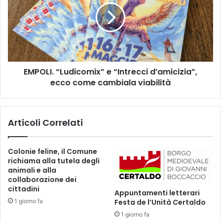
E
O
R
L
M
I
A
.
L
“
A
L
B
EMPOLI. “Ludicomix” e “Intrecci d’amicizia”,
u
A
ecco come cambiala viabilità
d
N
i
D
c
I
o
Articoli Correlati
E
m
R
i
A
x
Colonie feline, il Comune
B
”
richiama alla tutela degli
L
e
animali e alla
U
“
collaborazione dei
A
I
cittadini
Appuntamenti letterari
N
n
1 giorno fa
Festa de l’Unità Certaldo
C
t
1 giorno fa
H
r