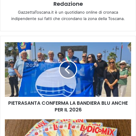
Redazione
GazzettaToscana.it è un quotidiano online di cronaca
indipendente sui fatti che circondano la zona della Toscana.
P
I
E
T
R
A
S
A
N
PIETRASANTA CONFERMA LA BANDIERA BLU ANCHE
T
PER IL 2026
A
C
O
E
N
M
F
P