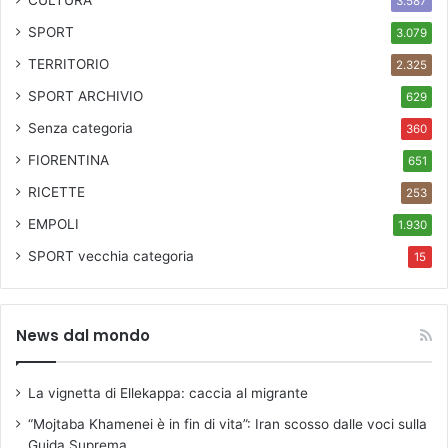
3.587
SPORT
3.079
TERRITORIO
2.325
SPORT ARCHIVIO
629
Senza categoria
360
FIORENTINA
651
RICETTE
253
EMPOLI
1.930
SPORT
vecchia categoria
15
News dal mondo
La vignetta di Ellekappa: caccia al migrante
“Mojtaba Khamenei è in fin di vita”: Iran scosso dalle voci sulla
Guida Suprema