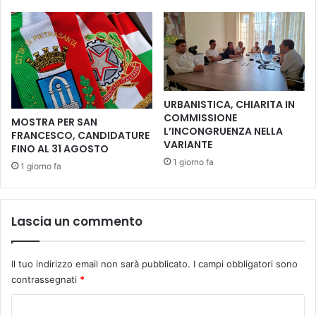
E
e
P
c
E
c
R
i
I
d
L
’
2
a
URBANISTICA, CHIARITA IN
0
m
COMMISSIONE
MOSTRA PER SAN
2
i
L’INCONGRUENZA NELLA
FRANCESCO, CANDIDATURE
6
c
VARIANTE
FINO AL 31 AGOSTO
i
1 giorno fa
1 giorno fa
z
i
a
”
Lascia un commento
,
e
c
Il tuo indirizzo email non sarà pubblicato.
I campi obbligatori sono
c
contrassegnati
*
o
c
C