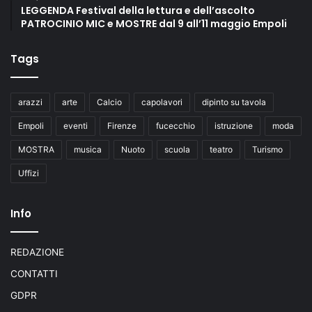
LEGGENDA Festival della lettura e dell’ascolto
PATROCINIO MIC e MOSTRE dal 9 all’11 maggio Empoli
Tags
arazzi
arte
Calcio
capolavori
dipinto su tavola
Empoli
eventi
Firenze
fucecchio
istruzione
moda
MOSTRA
musica
Nuoto
scuola
teatro
Turismo
Uffizi
Info
REDAZIONE
CONTATTI
GDPR