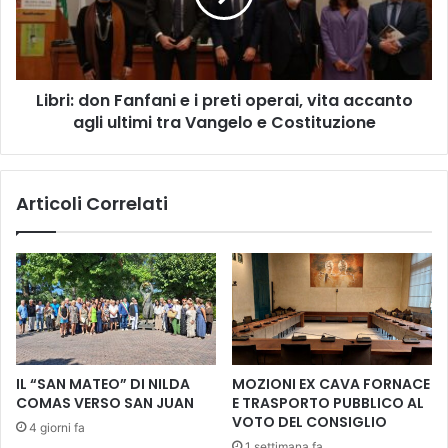
i
:
s
d
m
o
o
n
c
Libri: don Fanfani e i preti operai, vita accanto
F
a
agli ultimi tra Vangelo e Costituzione
a
u
n
s
f
t
a
i
Articoli Correlati
n
c
i
o
e
d
i
e
p
l
r
d
e
r
t
a
i
IL “SAN MATEO” DI NILDA
MOZIONI EX CAVA FORNACE
m
o
COMAS VERSO SAN JUAN
E TRASPORTO PUBBLICO AL
m
p
VOTO DEL CONSIGLIO
4 giorni fa
a
e
1 settimana fa