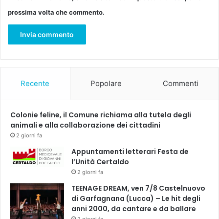
r
z
prossima volta che commento.
c
i
o
o
l
n
e
e
d
ì
2
Recente
Popolare
Commenti
a
s
a
Colonie feline, il Comune richiama alla tutela degli
b
animali e alla collaborazione dei cittadini
a
2 giorni fa
t
o
Appuntamenti letterari Festa de
5
l’Unità Certaldo
m
2 giorni fa
a
TEENAGE DREAM, ven 7/8 Castelnuovo
r
di Garfagnana (Lucca) – Le hit degli
z
anni 2000, da cantare e da ballare
o