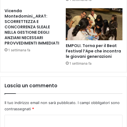
t
r
u
a
Vicenda
r
i
Montedomini_ARAT:
g
,
SCORRETTEZZA E
o
v
CONCORRENZA SLEALE
f
NELLA GESTIONE DEGLI
i
r
ANZIANI NECESSARI
t
a
PROVVEDIMENTI IMMEDIATI
a
EMPOLI. Torna per il Beat
n
a
1 settimana fa
Festival l’Ape che incontra
c
c
le giovani generazioni
e
c
1 settimana fa
s
a
e
n
R
t
é
Lascia un commento
o
m
a
i
g
D
Il tuo indirizzo email non sarà pubblicato.
I campi obbligatori sono
l
e
contrassegnati
*
i
V
u
C
o
l
s