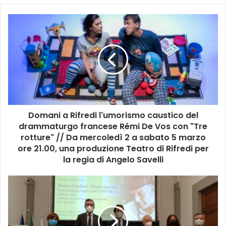
D
o
m
a
n
i
a
R
i
Domani a Rifredi l'umorismo caustico del
f
drammaturgo francese Rémi De Vos con "Tre
r
e
rotture" // Da mercoledì 2 a sabato 5 marzo
d
ore 21.00, una produzione Teatro di Rifredi per
i
la regia di Angelo Savelli
l
'
L
u
i
m
b
o
r
r
i