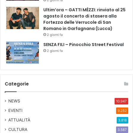
2 giorni fa
o
r
Ultim’ora – GATTI MÉZZI: rinviato al 25
e
agosto il concerto di stasera alla
2
Fortezza delle Verrucole di San
1
Romano in Garfagnana (Lucca)
.
2 giorni fa
0
SENZA FILI – Pinocchio Street Festival
0
,
2 giorni fa
u
n
a
p
r
Categorie
o
d
u
NEWS
10.947
z
EVENTI
9.252
i
o
ATTUALITÀ
3.818
n
CULTURA
3.587
e