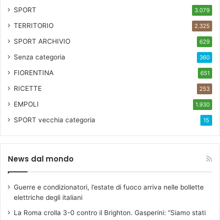
T
SPORT
3.079
e
TERRITORIO
2.325
a
t
SPORT ARCHIVIO
629
r
Senza categoria
360
o
d
FIORENTINA
651
i
RICETTE
253
R
i
EMPOLI
1.930
f
SPORT
vecchia categoria
15
r
e
d
i
News dal mondo
p
e
r
Guerre e condizionatori, l’estate di fuoco arriva nelle bollette
l
elettriche degli italiani
a
La Roma crolla 3-0 contro il Brighton. Gasperini: “Siamo stati
r