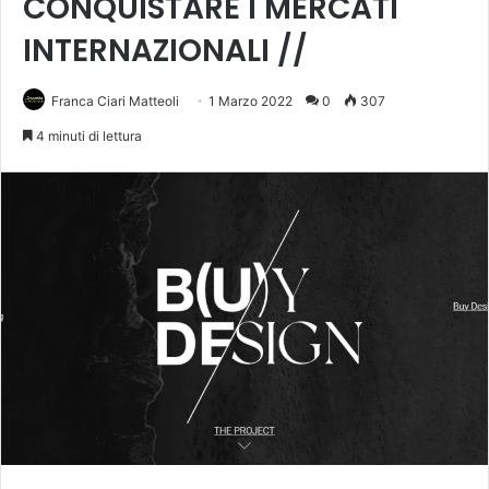
CONQUISTARE I MERCATI
INTERNAZIONALI //
Franca Ciari Matteoli
1 Marzo 2022
0
307
4 minuti di lettura