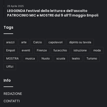
29 Aprile 2025
LEGGENDA Festival della lettura e dell’ascolto
PATROCINIO MIC e MOSTRE dal 9 all’11 maggio Empoli
Tags
arazzi
arte
Calcio
capolavori
dipinto su tavola
Empoli
eventi
Firenze
fucecchio
istruzione
moda
MOSTRA
musica
Nuoto
scuola
teatro
Turismo
Uffizi
Info
REDAZIONE
CONTATTI