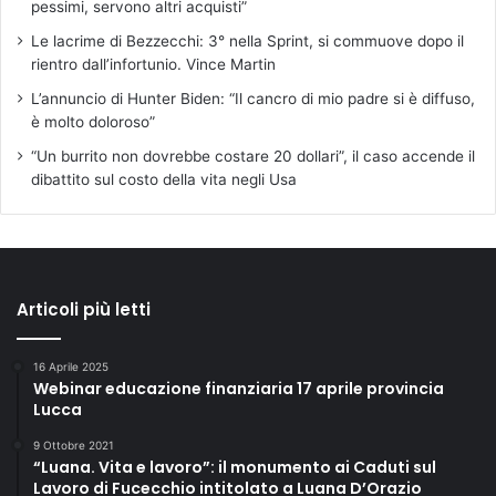
pessimi, servono altri acquisti”
e
g
Le lacrime di Bezzecchi: 3° nella Sprint, si commuove dopo il
i
rientro dall’infortunio. Vince Martin
a
L’annuncio di Hunter Biden: “Il cancro di mio padre si è diffuso,
d
è molto doloroso”
i
A
“Un burrito non dovrebbe costare 20 dollari”, il caso accende il
n
dibattito sul costo della vita negli Usa
g
e
l
o
S
Articoli più letti
a
v
e
16 Aprile 2025
l
Webinar educazione finanziaria 17 aprile provincia
l
Lucca
i
9 Ottobre 2021
“Luana. Vita e lavoro”: il monumento ai Caduti sul
Lavoro di Fucecchio intitolato a Luana D’Orazio