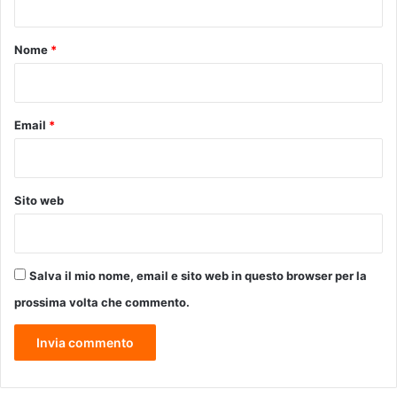
c
t
o
n
o
Nome
*
t
*
r
o
l
Email
*
l
o
Sito web
Salva il mio nome, email e sito web in questo browser per la
prossima volta che commento.