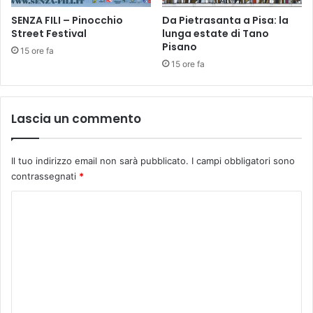
I
u
SENZA FILI – Pinocchio
Da Pietrasanta a Pisa: la
l
Street Festival
lunga estate di Tano
i
Pisano
t
15 ore fa
e
15 ore fa
e
s
i
Lascia un commento
t
u
a
Il tuo indirizzo email non sarà pubblicato.
I campi obbligatori sono
z
contrassegnati
*
i
o
C
n
o
e
s
m
o
m
t
t
e
o
n