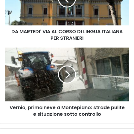
T
E
D
I
DA MARTEDI' VIA AL CORSO DI LINGUA ITALIANA
'
PER STRANIERI
V
I
A
V
A
e
L
r
C
n
O
i
R
o
S
,
O
p
D
r
I
Vernio, prima neve a Montepiano: strade pulite
i
L
e situazione sotto controllo
m
I
a
N
n
G
e