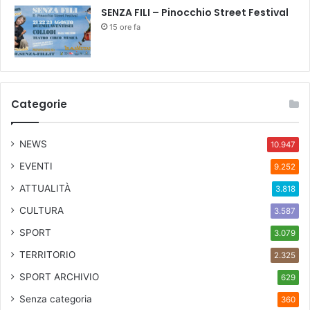
SENZA FILI – Pinocchio Street Festival
15 ore fa
Categorie
NEWS
10.947
EVENTI
9.252
ATTUALITÀ
3.818
CULTURA
3.587
SPORT
3.079
TERRITORIO
2.325
SPORT ARCHIVIO
629
Senza categoria
360