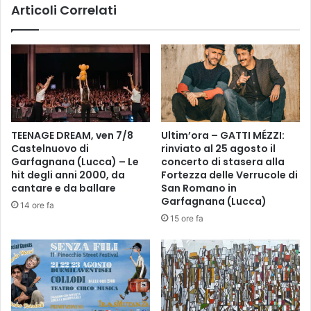
Articoli Correlati
U
v
A
e
I
a
T
M
A
o
L
n
I
t
A
e
N
p
TEENAGE DREAM, ven 7/8
Ultim’ora – GATTI MÉZZI:
A
i
Castelnuovo di
rinviato al 25 agosto il
P
a
Garfagnana (Lucca) – Le
concerto di stasera alla
E
n
hit degli anni 2000, da
Fortezza delle Verrucole di
R
o
cantare e da ballare
San Romano in
S
:
Garfagnana (Lucca)
14 ore fa
T
s
15 ore fa
R
t
A
r
N
a
I
d
E
e
R
p