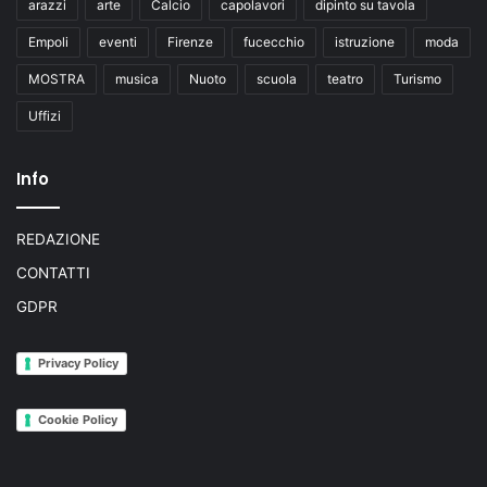
arazzi
arte
Calcio
capolavori
dipinto su tavola
Empoli
eventi
Firenze
fucecchio
istruzione
moda
MOSTRA
musica
Nuoto
scuola
teatro
Turismo
Uffizi
Info
REDAZIONE
CONTATTI
GDPR
Privacy Policy
Cookie Policy