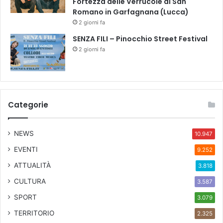
Fortezza delle Verrucole di San
Romano in Garfagnana (Lucca)
2 giorni fa
SENZA FILI – Pinocchio Street Festival
2 giorni fa
Categorie
NEWS
10.947
EVENTI
9.252
ATTUALITÀ
3.818
CULTURA
3.587
SPORT
3.079
TERRITORIO
2.325