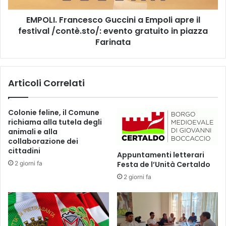
I
r
G
EMPOLI. Francesco Guccini a Empoli apre il
a
R
festival /contè.sto/: evento gratuito in piazza
n
A
c
Farinata
T
e
U
s
I
c
Articoli Correlati
T
o
I
G
A
u
Colonie feline, il Comune
L
c
richiama alla tutela degli
L
c
animali e alla
E
i
collaborazione dei
F
n
cittadini
Appuntamenti letterari
A
i
2 giorni fa
Festa de l’Unità Certaldo
M
a
I
2 giorni fa
E
G
m
L
p
I
o
E
l