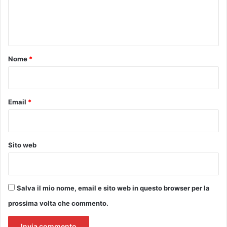
.
e
s
t
n
o
t
/
:
o
Nome
*
e
*
v
e
n
Email
*
t
o
g
r
Sito web
a
t
u
i
Salva il mio nome, email e sito web in questo browser per la
t
prossima volta che commento.
o
i
n