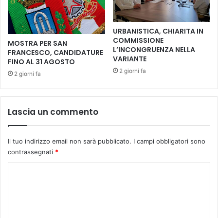
I
i
N
a
D
p
URBANISTICA, CHIARITA IN
I
r
COMMISSIONE
MOSTRA PER SAN
F
e
L’INCONGRUENZA NELLA
FRANCESCO, CANDIDATURE
F
i
VARIANTE
FINO AL 31 AGOSTO
I
l
2 giorni fa
2 giorni fa
C
f
O
e
L
s
T
t
Lascia un commento
A
i
'
v
a
Il tuo indirizzo email non sarà pubblicato.
I campi obbligatori sono
l
contrassegnati
*
/
c
C
o
o
n
m
t
è
m