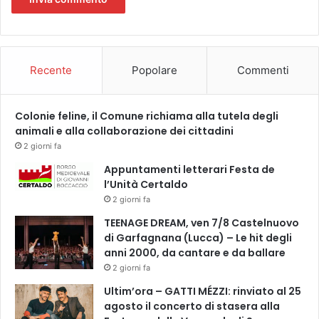
p
i
a
z
Recente
Popolare
Commenti
z
a
F
Colonie feline, il Comune richiama alla tutela degli
a
animali e alla collaborazione dei cittadini
r
i
2 giorni fa
n
Appuntamenti letterari Festa de
a
l’Unità Certaldo
t
2 giorni fa
a
TEENAGE DREAM, ven 7/8 Castelnuovo
di Garfagnana (Lucca) – Le hit degli
anni 2000, da cantare e da ballare
2 giorni fa
Ultim’ora – GATTI MÉZZI: rinviato al 25
agosto il concerto di stasera alla