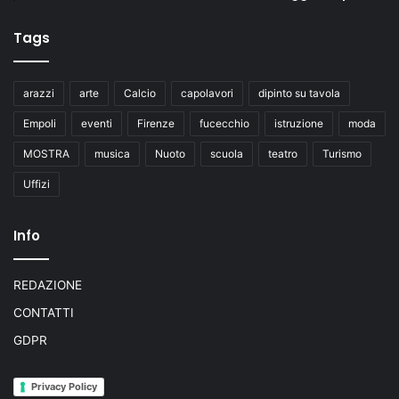
Tags
arazzi
arte
Calcio
capolavori
dipinto su tavola
Empoli
eventi
Firenze
fucecchio
istruzione
moda
MOSTRA
musica
Nuoto
scuola
teatro
Turismo
Uffizi
Info
REDAZIONE
CONTATTI
GDPR
Privacy Policy