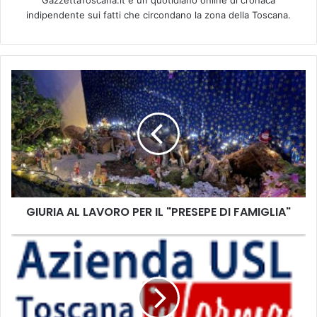
indipendente sui fatti che circondano la zona della Toscana.
G
I
U
R
I
A
A
L
L
GIURIA AL LAVORO PER IL "PRESEPE DI FAMIGLIA"
A
V
O
P
R
r
O
o
P
n
E
t
R
o