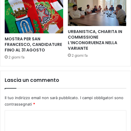
i
n
a
t
t
URBANISTICA, CHIARITA IN
o
COMMISSIONE
MOSTRA PER SAN
p
L’INCONGRUENZA NELLA
FRANCESCO, CANDIDATURE
e
VARIANTE
FINO AL 31 AGOSTO
r
2 giorni fa
2 giorni fa
g
a
r
a
Lascia un commento
n
t
i
Il tuo indirizzo email non sarà pubblicato.
I campi obbligatori sono
r
contrassegnati
*
e
l
C
e
o
c