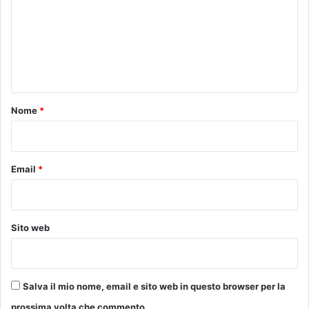
m
u
r
m
e
e
e
i
n
p
t
e
r
o
Nome
*
c
*
o
r
s
Email
*
i
a
s
s
Sito web
i
s
t
e
Salva il mio nome, email e sito web in questo browser per la
n
prossima volta che commento.
z