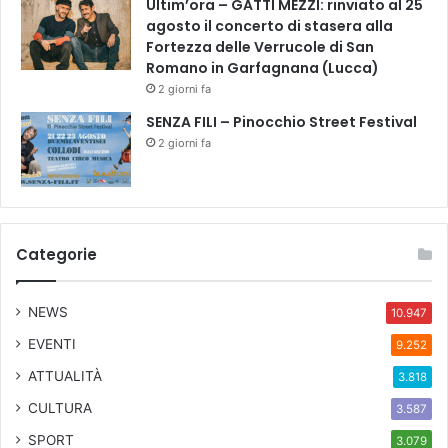
Ultim’ora – GATTI MÉZZI: rinviato al 25
agosto il concerto di stasera alla
Fortezza delle Verrucole di San
Romano in Garfagnana (Lucca)
2 giorni fa
SENZA FILI – Pinocchio Street Festival
2 giorni fa
Categorie
NEWS
10.947
EVENTI
9.252
ATTUALITÀ
3.818
CULTURA
3.587
SPORT
3.079