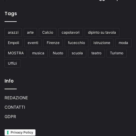
Tags
arazzi
arte
Calcio
capolavori
dipinto su tavola
Empoli
eventi
Firenze
fucecchio
istruzione
moda
MOSTRA
musica
Nuoto
scuola
teatro
Turismo
Uffizi
Info
REDAZIONE
CONTATTI
GDPR
Privacy Policy