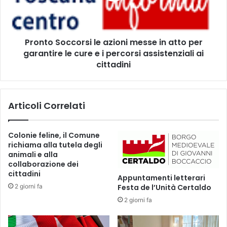
I
S
L
o
"
c
Pronto Soccorsi le azioni messe in atto per
P
c
R
garantire le cure e i percorsi assistenziali ai
o
E
r
cittadini
S
s
E
i
P
l
Articoli Correlati
E
e
D
a
I
z
Colonie feline, il Comune
F
i
richiama alla tutela degli
A
o
animali e alla
M
n
collaborazione dei
I
i
cittadini
Appuntamenti letterari
G
m
2 giorni fa
Festa de l’Unità Certaldo
L
e
2 giorni fa
I
s
A
s
"
e