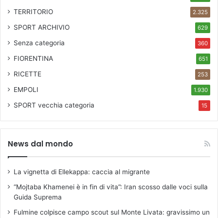
TERRITORIO
2.325
SPORT ARCHIVIO
629
Senza categoria
360
FIORENTINA
651
RICETTE
253
EMPOLI
1.930
SPORT
vecchia categoria
15
News dal mondo
La vignetta di Ellekappa: caccia al migrante
“Mojtaba Khamenei è in fin di vita”: Iran scosso dalle voci sulla
Guida Suprema
Fulmine colpisce campo scout sul Monte Livata: gravissimo un