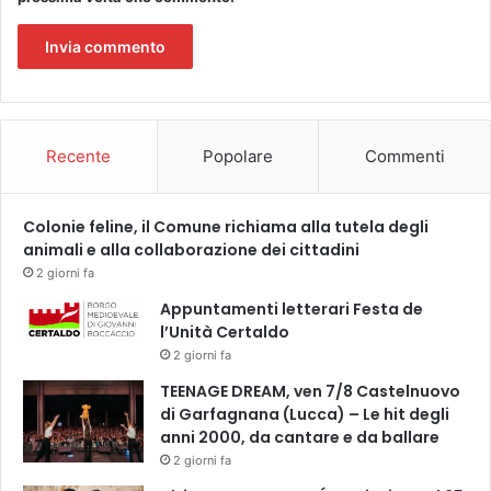
i
a
l
i
a
i
Recente
Popolare
Commenti
c
i
t
Colonie feline, il Comune richiama alla tutela degli
t
animali e alla collaborazione dei cittadini
a
d
2 giorni fa
i
Appuntamenti letterari Festa de
n
l’Unità Certaldo
i
2 giorni fa
TEENAGE DREAM, ven 7/8 Castelnuovo
di Garfagnana (Lucca) – Le hit degli
anni 2000, da cantare e da ballare
2 giorni fa