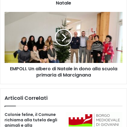
Natale
m
b
r
E
e
M
M
P
o
O
n
L
t
I
e
.
s
U
p
n
e
EMPOLI. Un albero di Natale in dono alla scuola
a
r
primaria di Marcignana
l
t
b
o
e
l
r
Articoli Correlati
i
o
:
d
a
i
Colonie feline, il Comune
s
N
richiama alla tutela degli
p
a
animali e alla