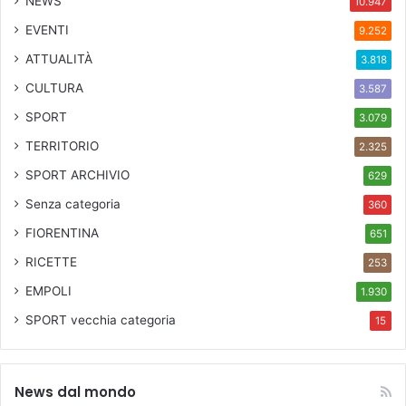
NEWS
10.947
EVENTI
9.252
ATTUALITÀ
3.818
CULTURA
3.587
SPORT
3.079
TERRITORIO
2.325
SPORT ARCHIVIO
629
Senza categoria
360
FIORENTINA
651
RICETTE
253
EMPOLI
1.930
SPORT
vecchia categoria
15
News dal mondo