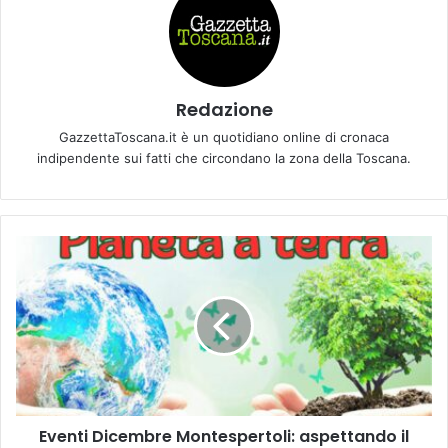
Redazione
GazzettaToscana.it è un quotidiano online di cronaca
indipendente sui fatti che circondano la zona della Toscana.
E
v
e
n
t
i
D
i
c
Eventi Dicembre Montespertoli: aspettando il
e