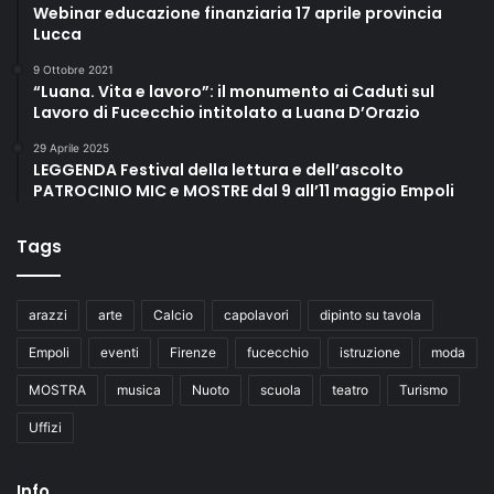
Webinar educazione finanziaria 17 aprile provincia
Lucca
9 Ottobre 2021
“Luana. Vita e lavoro”: il monumento ai Caduti sul
Lavoro di Fucecchio intitolato a Luana D’Orazio
29 Aprile 2025
LEGGENDA Festival della lettura e dell’ascolto
PATROCINIO MIC e MOSTRE dal 9 all’11 maggio Empoli
Tags
arazzi
arte
Calcio
capolavori
dipinto su tavola
Empoli
eventi
Firenze
fucecchio
istruzione
moda
MOSTRA
musica
Nuoto
scuola
teatro
Turismo
Uffizi
Info