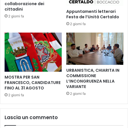
e
t
collaborazione dei
t
a
cittadini
Appuntamenti letterari
t
l
2 giorni fa
Festa de l’Unità Certaldo
a
e
2 giorni fa
n
i
d
n
o
d
i
o
l
n
N
o
a
a
t
l
URBANISTICA, CHIARITA IN
a
l
COMMISSIONE
MOSTRA PER SAN
l
a
L’INCONGRUENZA NELLA
FRANCESCO, CANDIDATURE
e
s
VARIANTE
FINO AL 31 AGOSTO
c
2 giorni fa
2 giorni fa
u
o
l
a
Lascia un commento
p
r