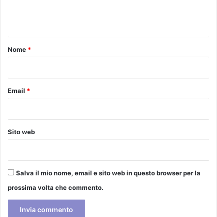
e
e
t
n
t
t
i
v
o
Nome
*
o
*
a
p
r
Email
*
i
r
e
l
Sito web
a
s
t
r
Salva il mio nome, email e sito web in questo browser per la
a
prossima volta che commento.
d
a
e