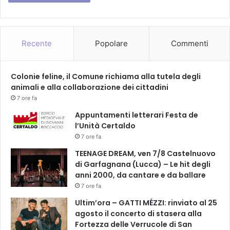
n
t
r
o
Recente
Popolare
Commenti
i
l
2
Colonie feline, il Comune richiama alla tutela degli
0
animali e alla collaborazione dei cittadini
2
7 ore fa
3
Appuntamenti letterari Festa de
l’Unità Certaldo
7 ore fa
TEENAGE DREAM, ven 7/8 Castelnuovo
di Garfagnana (Lucca) – Le hit degli
anni 2000, da cantare e da ballare
7 ore fa
Ultim’ora – GATTI MÉZZI: rinviato al 25
agosto il concerto di stasera alla
Fortezza delle Verrucole di San