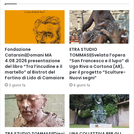
t
s
t
t
a
r
f
a
i
L
n
e
a
o
n
n
Fondazione
ETRA STUDIO
z
a
Catarsini|Domani MA
TOMMASI|Svelata l’opera
i
r
4.08.2026 presentazione
“San Francesco e il lupo” di
a
d
del libro “Tra l’incudine e il
Ugo Riva a Cortona (AR),
t
o
martello” al Bistrot del
per il progetto “Sculture-
a
Fortino di Lido di Camaiore
Nuovi segni”
E
c
-
3 giorni fa
4 giorni fa
o
m
n
o
u
t
n
i
a
o
v
n
a
r
TRA STUDIO TOMMASI|Dieci
UNA COLLETTIVA PER GLI