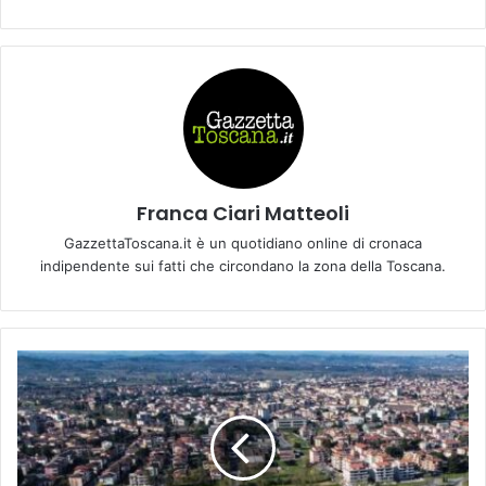
Franca Ciari Matteoli
GazzettaToscana.it è un quotidiano online di cronaca
indipendente sui fatti che circondano la zona della Toscana.
E
M
P
O
L
I