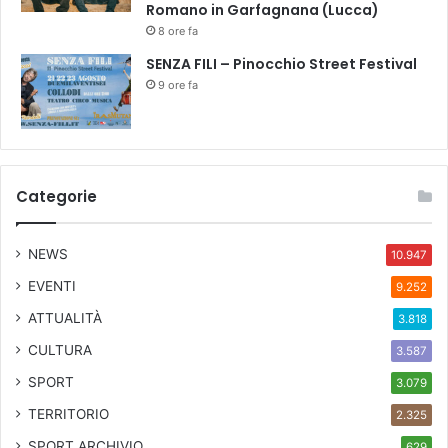
Romano in Garfagnana (Lucca)
8 ore fa
SENZA FILI – Pinocchio Street Festival
9 ore fa
Categorie
NEWS
10.947
EVENTI
9.252
ATTUALITÀ
3.818
CULTURA
3.587
SPORT
3.079
TERRITORIO
2.325
SPORT ARCHIVIO
629