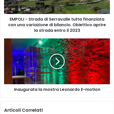
-
S
t
EMPOLI - Strada di Serravalle tutta finanziata
r
con una variazione di bilancio. Obiettivo aprire
a
d
la strada entro il 2023
a
d
I
i
n
S
a
e
u
r
g
r
u
a
r
v
a
a
t
l
Inaugurata la mostra Leonardo E-motion
a
l
l
e
a
t
m
Articoli Correlati
u
o