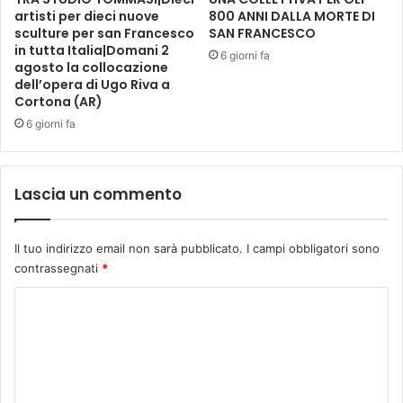
artisti per dieci nuove
800 ANNI DALLA MORTE DI
i
sculture per san Francesco
SAN FRANCESCO
a
in tutta Italia|Domani 2
z
6 giorni fa
agosto la collocazione
i
dell’opera di Ugo Riva a
o
Cortona (AR)
n
6 giorni fa
e
d
i
b
Lascia un commento
i
l
a
Il tuo indirizzo email non sarà pubblicato.
I campi obbligatori sono
n
contrassegnati
*
c
i
C
o
o
.
m
O
b
m
i