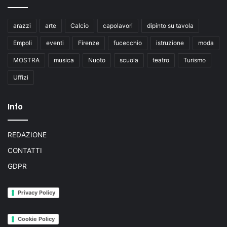
arazzi
arte
Calcio
capolavori
dipinto su tavola
Empoli
eventi
Firenze
fucecchio
istruzione
moda
MOSTRA
musica
Nuoto
scuola
teatro
Turismo
Uffizi
Info
REDAZIONE
CONTATTI
GDPR
Privacy Policy
Cookie Policy