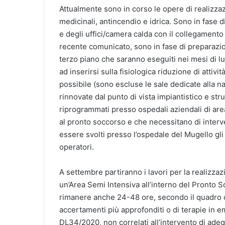
Attualmente sono in corso le opere di realizzaz
medicinali, antincendio e idrica. Sono in fase d
e degli uffici/camera calda con il collegamento
recente comunicato, sono in fase di preparazio
terzo piano che saranno eseguiti nei mesi di l
ad inserirsi sulla fisiologica riduzione di attiv
possibile (sono escluse le sale dedicate alla 
rinnovate dal punto di vista impiantistico e stru
riprogrammati presso ospedali aziendali di are
al pronto soccorso e che necessitano di interv
essere svolti presso l’ospedale del Mugello gli
operatori.
A settembre partiranno i lavori per la realizza
un’Area Semi Intensiva all’interno del Pronto So
rimanere anche 24-48 ore, secondo il quadro c
accertamenti più approfonditi o di terapie in em
DL34/2020, non correlati all’intervento di ad