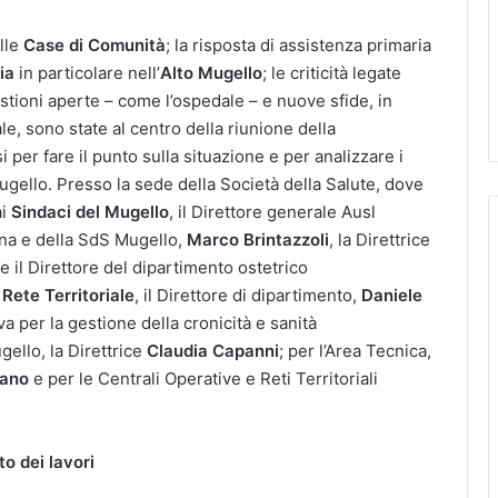
lle
Case di Comunità
; la risposta di assistenza primaria
ia
in particolare nell’
Alto Mugello
; le criticità legate
tioni aperte – come l’ospedale – e nuove sfide, in
ale, sono state al centro della riunione della
i per fare il punto sulla situazione e per analizzare i
Mugello. Presso la sede della Società della Salute, dove
ai
Sindaci del Mugello
, il Direttore generale Ausl
Zona e della SdS Mugello,
Marco Brintazzoli
, la Direttrice
e il Direttore del dipartimento ostetrico
a
Rete Territoriale
, il Direttore di dipartimento,
Daniele
a per la gestione della cronicità e sanità
gello, la Direttrice
Claudia Capanni
; per l’Area Tecnica,
tano
e per le Centrali Operative e Reti Territoriali
o dei lavori