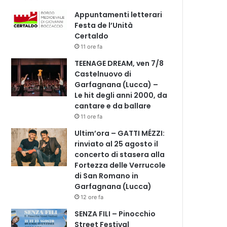
Appuntamenti letterari
Festa de l’Unità
Certaldo
11 ore fa
TEENAGE DREAM, ven 7/8
Castelnuovo di
Garfagnana (Lucca) –
Le hit degli anni 2000, da
cantare e da ballare
11 ore fa
Ultim’ora – GATTI MÉZZI:
rinviato al 25 agosto il
concerto di stasera alla
Fortezza delle Verrucole
di San Romano in
Garfagnana (Lucca)
12 ore fa
SENZA FILI – Pinocchio
Street Festival