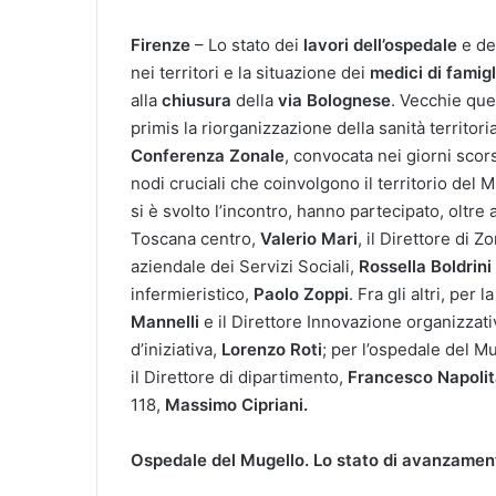
Firenze
– Lo stato dei
lavori dell’ospedale
e de
nei territori e la situazione dei
medici di famigl
alla
chiusura
della
via Bolognese
.
Vecchie ques
primis la riorganizzazione della sanità territori
Conferenza Zonale
, convocata nei giorni scors
nodi cruciali che coinvolgono il territorio del 
si è svolto l’incontro, hanno partecipato, oltre 
Toscana centro,
Valerio Mari
, il Direttore di 
aziendale dei Servizi Sociali,
Rossella Boldrini
infermieristico,
Paolo Zoppi
. Fra gli altri, per l
Mannelli
e il Direttore Innovazione organizzativ
d’iniziativa,
Lorenzo Roti
; per l’ospedale del Mu
il Direttore di dipartimento,
Francesco Napoli
118,
Massimo Cipriani.
Ospedale del Mugello. Lo stato di avanzament