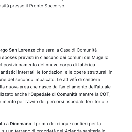
sità presso il Pronto Soccorso.
orgo San Lorenzo
che sarà la Casa di Comunità
li spokes previsti in ciascuno dei comuni del Mugello.
 al posizionamento del nuovo corpo di fabbrica
iantistici interrati, le fondazioni e le opere strutturali in
one del secondo impalcato. Le attività di cantiere
lla nuova area che nasce dall’ampliamento dell’attuale
izzato anche l’
Ospedale di Comunità
mentre la
COT
,
erimento per l’avvio dei percorsi ospedale territorio e
ato a
Dicomano
il primo dei cinque cantieri per la
su un terreno di proprietà dell’Azienda sanitaria in