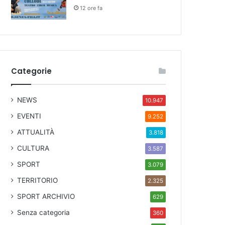
12 ore fa
Categorie
NEWS
10.947
EVENTI
9.252
ATTUALITÀ
3.818
CULTURA
3.587
SPORT
3.079
TERRITORIO
2.325
SPORT ARCHIVIO
629
Senza categoria
360