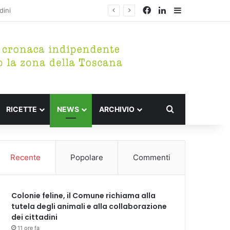
Facebook
LinkedIn
Barra lateral
Cerca per
RICETTE
NEWS
ARCHIVIO
Recente
Popolare
Commenti
Colonie feline, il Comune richiama alla
tutela degli animali e alla collaborazione
dei cittadini
11 ore fa