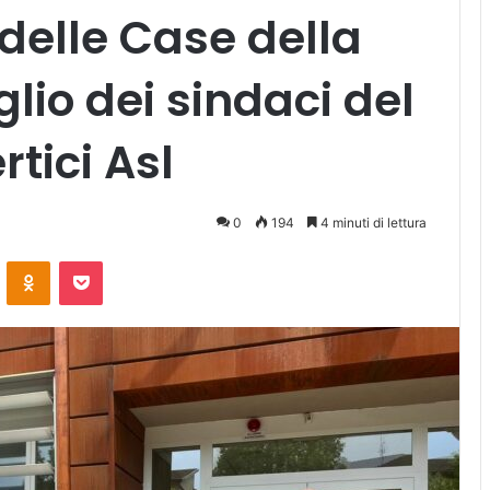
 delle Case della
lio dei sindaci del
rtici Asl
0
194
4 minuti di lettura
ontakte
Odnoklassniki
Pocket