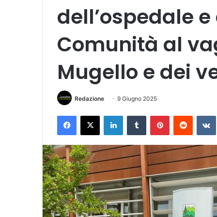
dell’ospedale e
Comunità al vag
Mugello e dei ve
Redazione
9 Giugno 2025
Facebook
X
LinkedIn
Tumblr
Pinterest
Reddit
VK