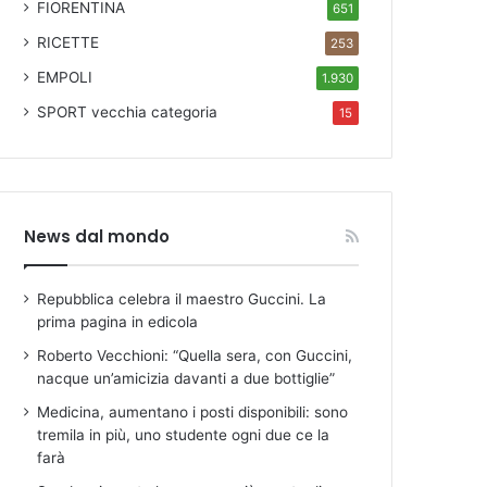
FIORENTINA
651
RICETTE
253
EMPOLI
1.930
SPORT
vecchia categoria
15
News dal mondo
Repubblica celebra il maestro Guccini. La
prima pagina in edicola
Roberto Vecchioni: “Quella sera, con Guccini,
nacque un’amicizia davanti a due bottiglie”
Medicina, aumentano i posti disponibili: sono
tremila in più, uno studente ogni due ce la
farà