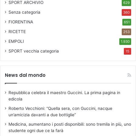
SPORT ARCHIVIO
629
Senza categoria
360
FIORENTINA
651
RICETTE
253
EMPOLI
1.930
SPORT
vecchia categoria
15
News dal mondo
Repubblica celebra il maestro Guccini. La prima pagina in
edicola
Roberto Vecchioni: “Quella sera, con Guccini, nacque
un’amicizia davanti a due bottiglie”
Medicina, aumentano i posti disponibili: sono tremila in più, uno
studente ogni due ce la farà