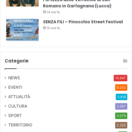
Romano in Garfagnana (Lucca)
14 ore fa
SENZA FILI – Pinocchio Street Festival
15 ore fa
Categorie
NEWS
10.947
EVENTI
9.252
ATTUALITÀ
3.818
CULTURA
3.587
SPORT
3.079
TERRITORIO
2.325