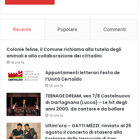
Recente
Popolare
Commenti
Colonie feline, il Comune richiama alla tutela degli
animali e alla collaborazione dei cittadini
14 ore fa
Appuntamenti letterari Festa de
l’Unità Certaldo
14 ore fa
TEENAGE DREAM, ven 7/8 Castelnuovo
di Garfagnana (Lucca) – Le hit degli
anni 2000, da cantare e da ballare
14 ore fa
Ultim’ora – GATTI MÉZZI: rinviato al 25
agosto il concerto di stasera alla
Fortezza delle Verrucole di San