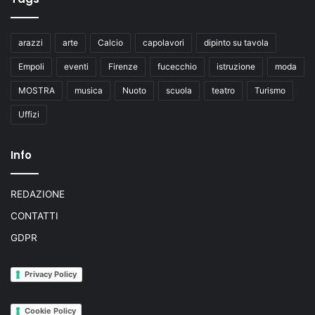
arazzi
arte
Calcio
capolavori
dipinto su tavola
Empoli
eventi
Firenze
fucecchio
istruzione
moda
MOSTRA
musica
Nuoto
scuola
teatro
Turismo
Uffizi
Info
REDAZIONE
CONTATTI
GDPR
Privacy Policy
Cookie Policy