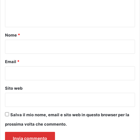
e
a
s
n
t
t
e
l
o
Nome
*
f
*
i
o
r
Email
*
e
n
t
i
Sito web
n
o
Salva il mio nome, email e sito web in questo browser per la
prossima volta che commento.