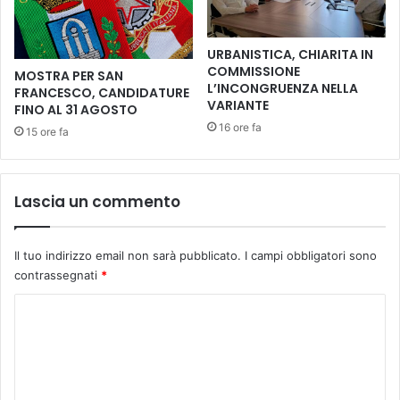
o
o
a
!
C
a
URBANISTICA, CHIARITA IN
i
l
COMMISSIONE
MOSTRA PER SAN
r
T
L’INCONGRUENZA NELLA
FRANCESCO, CANDIDATURE
e
e
VARIANTE
FINO AL 31 AGOSTO
g
a
16 ore fa
15 ore fa
l
t
i
r
o
o
e
d
Lascia un commento
P
e
r
l
a
P
Il tuo indirizzo email non sarà pubblicato.
I campi obbligatori sono
c
o
contrassegnati
*
c
p
h
o
C
i
l
o
a
o
m
d
i
m
C