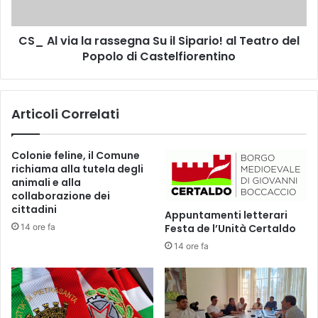
s
a
e
l
t
CS_ Al via la rassegna Su il Sipario! al Teatro del
a
t
Popolo di Castelfiorentino
r
i
a
m
s
a
s
Articoli Correlati
n
e
a
g
l
n
Colonie feline, il Comune
’
a
richiama alla tutela degli
A
S
animali e alla
m
u
collaborazione dei
b
i
cittadini
Appuntamenti letterari
u
l
14 ore fa
Festa de l’Unità Certaldo
l
S
14 ore fa
a
i
t
p
o
a
r
r
i
i