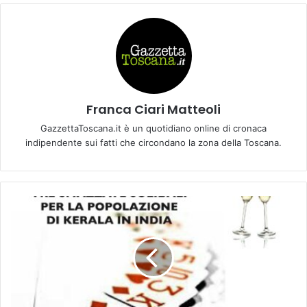
Franca Ciari Matteoli
GazzettaToscana.it è un quotidiano online di cronaca
indipendente sui fatti che circondano la zona della Toscana.
T
o
r
n
e
o
d
i