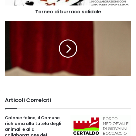
b
Torneo di burraco solidale
u
r
r
a
c
o
s
o
l
i
d
a
l
e
Articoli Correlati
Colonie feline, il Comune
richiama alla tutela degli
animali e alla
collaborazione dei