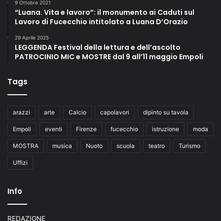
9 Ottobre 2021
“Luana. Vita e lavoro”: il monumento ai Caduti sul
Lavoro di Fucecchio intitolato a Luana D’Orazio
29 Aprile 2025
LEGGENDA Festival della lettura e dell’ascolto
PATROCINIO MIC e MOSTRE dal 9 all’11 maggio Empoli
Tags
arazzi
arte
Calcio
capolavori
dipinto su tavola
Empoli
eventi
Firenze
fucecchio
istruzione
moda
MOSTRA
musica
Nuoto
scuola
teatro
Turismo
Uffizi
Info
REDAZIONE