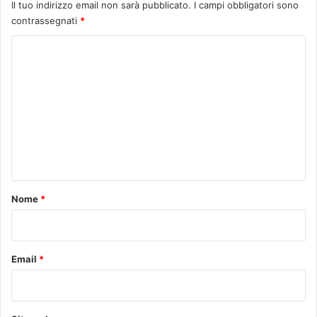
Il tuo indirizzo email non sarà pubblicato.
I campi obbligatori sono
contrassegnati
*
C
o
m
m
e
n
t
o
Nome
*
*
Email
*