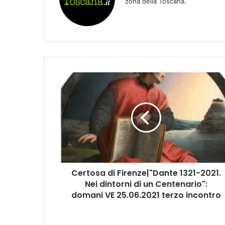
zona della Toscana.
C
e
r
t
o
s
a
d
i
Certosa di Firenze|"Dante 1321-2021.
F
Nei dintorni di un Centenario":
i
r
domani VE 25.06.2021 terzo incontro
e
n
z