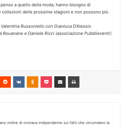
re penso a quello della moda, hanno bisogno di
 collezioni delle prossime stagioni e non possono più
re Valentina Russoniello con Gianluca D’Alessio
a Bouanane e Daniele Ricci (associazione Pubblieventi)
Reddit
VKontakte
Odnoklassniki
Pocket
Condividi via mail
Stampa
ano online di cronaca indipendente sui fatti che circondano la