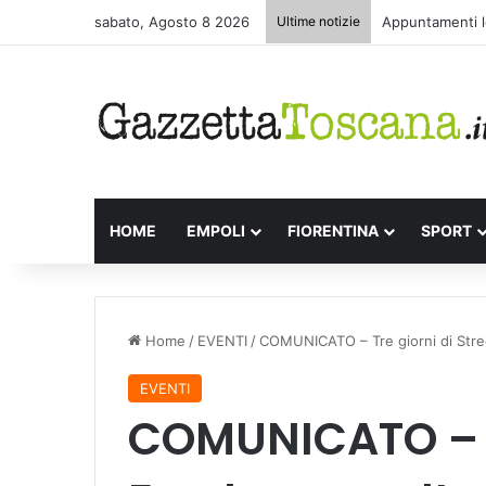
sabato, Agosto 8 2026
Ultime notizie
Appuntamenti le
HOME
EMPOLI
FIORENTINA
SPORT
Home
/
EVENTI
/
COMUNICATO – Tre giorni di Stre
EVENTI
COMUNICATO – Tr