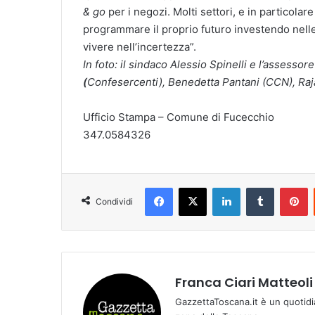
& go
per i negozi. Molti settori, e in particola
programmare il proprio futuro investendo nelle
vivere nell’incertezza”.
In foto: il sindaco Alessio Spinelli e l’assesso
(
Confesercenti), Benedetta Pantani (CCN), Raj
Ufficio Stampa – Comune di Fucecchio
347.0584326
Facebook
X
LinkedIn
Tumblr
Pinterest
Condividi
Franca Ciari Matteoli
GazzettaToscana.it è un quotidi