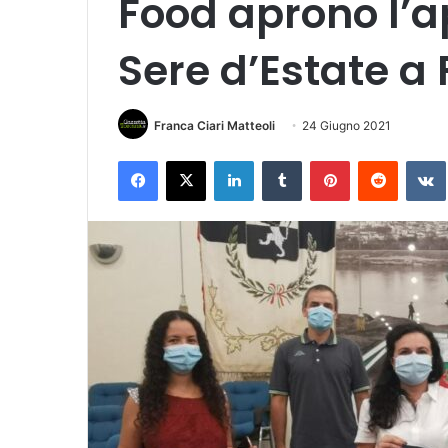
Food aprono l’
Sere d’Estate a
Franca Ciari Matteoli
24 Giugno 2021
Facebook
X
LinkedIn
Tumblr
Pinterest
Reddit
VK