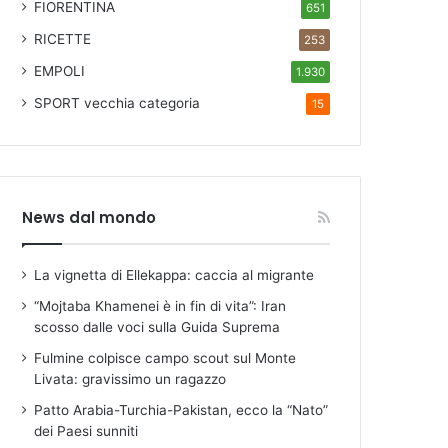
FIORENTINA
651
RICETTE
253
EMPOLI
1.930
SPORT
vecchia categoria
15
News dal mondo
La vignetta di Ellekappa: caccia al migrante
“Mojtaba Khamenei è in fin di vita”: Iran
scosso dalle voci sulla Guida Suprema
Fulmine colpisce campo scout sul Monte
Livata: gravissimo un ragazzo
Patto Arabia-Turchia-Pakistan, ecco la “Nato”
dei Paesi sunniti