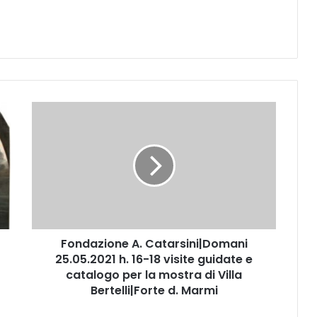
F
o
n
d
a
z
i
o
n
Fondazione A. Catarsini|Domani
e
25.05.2021 h. 16-18 visite guidate e
A
.
catalogo per la mostra di Villa
C
Bertelli|Forte d. Marmi
a
t