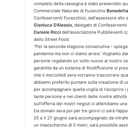
completo della rassegna è stato presentato qu
Commerciale Naturale di Fucecchio
Benedetta
Confesercenti Fucecchio), dall’assessore allo
Gianluca D’Alessio,
delegato di Confesercenti
Daniele Ricci
dell’associazione Pubblieventi (
dello Street Food.
“Per la seconda stagione consecutiva – spiega 
pandemia ma non ci siamo arresi. Vogliamo dare 
persone regalando un volto nuovo al nostro centr
garantita da un sistema di filodiffusione si prese
che il mercoledì sera vorranno trascorrere qual
abbiamo preferito puntare sulla creazione di u
per accompagnare quella voglia di riscoprire i p
tante persone e nei clienti delle nostre attivi
sull’offerta dei nostri negozi ci attendiamo una 
Da domani sera poi per tre giorni ci sarà l’app
25 e il 27 giugno sarà accompagnato da intrat
un maxischermo di 5 metri, sarà possibile assist