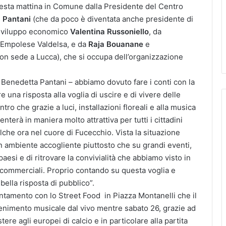
esta mattina in Comune dalla Presidente del Centro
 Pantani
(che da poco è diventata anche presidente di
 sviluppo economico
Valentina Russoniello
, da
 Empolese Valdelsa, e da
Raja Bouanane
e
con sede a Lucca), che si occupa dell’organizzazione
Benedetta Pantani – abbiamo dovuto fare i conti con la
una risposta alla voglia di uscire e di vivere delle
o che grazie a luci, installazioni floreali e alla musica
nterà in maniera molto attrattiva per tutti i cittadini
che ora nel cuore di Fucecchio. Vista la situazione
n ambiente accogliente piuttosto che su grandi eventi,
aesi e di ritrovare la convivialità che abbiamo visto in
tà commerciali. Proprio contando su questa voglia e
bella risposta di pubblico”.
untamento con lo Street Food in Piazza Montanelli che il
tenimento musicale dal vivo mentre sabato 26, grazie ad
ere agli europei di calcio e in particolare alla partita