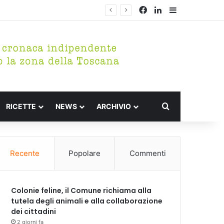
Facebook
LinkedIn
Barra lateral
Cerca per
RICETTE
NEWS
ARCHIVIO
Recente
Popolare
Commenti
Colonie feline, il Comune richiama alla
tutela degli animali e alla collaborazione
dei cittadini
2 giorni fa