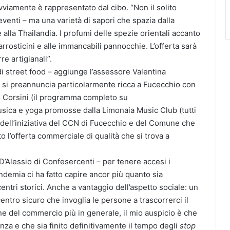
o ovviamente è rappresentato dal cibo. “Non il solito
eventi – ma una varietà di sapori che spazia dalla
 e alla Thailandia. I profumi delle spezie orientali accanto
i arrosticini e alle immancabili pannocchie. L’offerta sarà
re artigianali”.
di street food – aggiunge l’assessore Valentina
e si preannuncia particolarmente ricca a Fucecchio con
o Corsini (il programma completo su
musica e yoga promosse dalla Limonaia Music Club (tutti
dell’iniziativa del CCN di Fucecchio e del Comune che
o l’offerta commerciale di qualità che si trova a
 D’Alessio di Confesercenti – per tenere accesi i
ndemia ci ha fatto capire ancor più quanto sia
entri storici. Anche a vantaggio dell’aspetto sociale: un
entro sicuro che invoglia le persone a trascorrerci il
ne del commercio più in generale, il mio auspicio è che
za e che sia finito definitivamente il tempo degli
stop