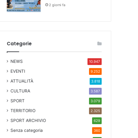
2 giorni fa
Categorie
NEWS
10.947
EVENTI
9.252
ATTUALITÀ
3.818
CULTURA
3.587
SPORT
3.079
TERRITORIO
2.325
SPORT ARCHIVIO
629
Senza categoria
360