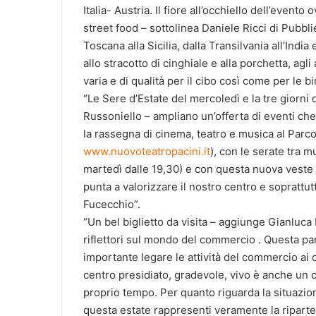
Italia- Austria. Il fiore all’occhiello dell’event
street food – sottolinea Daniele Ricci di Pubbli
Toscana alla Sicilia, dalla Transilvania all’India
allo stracotto di cinghiale e alla porchetta, agl
varia e di qualità per il cibo così come per le bir
“Le Sere d’Estate del mercoledì e la tre giorni 
Russoniello – ampliano un’offerta di eventi ch
la rassegna di cinema, teatro e musica al Parc
www.nuovoteatropacini.it
), con le serate tra 
martedì dalle 19,30) e con questa nuova veste 
punta a valorizzare il nostro centro e soprattutt
Fucecchio”.
“Un bel biglietto da visita – aggiunge Gianluca
riflettori sul mondo del commercio . Questa pa
importante legare le attività del commercio ai c
centro presidiato, gradevole, vivo è anche un c
proprio tempo. Per quanto riguarda la situazio
questa estate rappresenti veramente la riparten