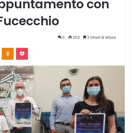
appuntamento con
 Fucecchio
0
303
3 minuti di lettura
ontakte
Odnoklassniki
Pocket