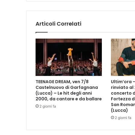
e
|
"
Articoli Correlati
D
a
n
t
e
1
3
2
1
TEENAGE DREAM, ven 7/8
Ultim’ora 
-
Castelnuovo di Garfagnana
rinviato al
2
(Lucca) – Le hit degli anni
concerto d
0
2000, da cantare e da ballare
Fortezza d
2
San Roman
2 giorni fa
1
(Lucca)
.
2 giorni fa
N
e
i