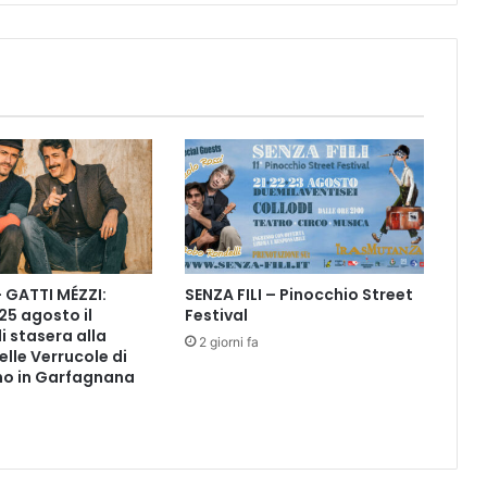
a
r
s
i
n
i
|
D
o
m
a
n
– GATTI MÉZZI:
SENZA FILI – Pinocchio Street
i
 25 agosto il
Festival
2
i stasera alla
5
2 giorni fa
elle Verrucole di
.
o in Garfagnana
0
5
.
2
0