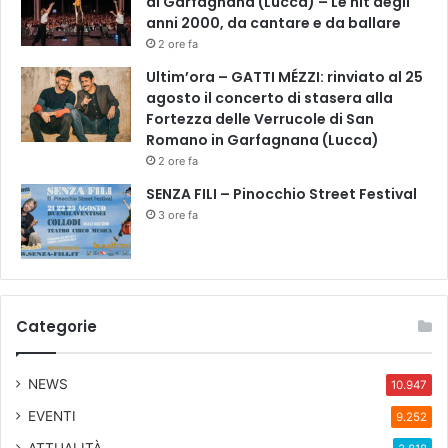
di Garfagnana (Lucca) – Le hit degli
a
anni 2000, da cantare e da ballare
c
2 ore fa
u
Ultim’ora – GATTI MÉZZI: rinviato al 25
r
agosto il concerto di stasera alla
a
Fortezza delle Verrucole di San
d
Romano in Garfagnana (Lucca)
i
2 ore fa
F
i
SENZA FILI – Pinocchio Street Festival
o
3 ore fa
r
e
s
u
l
Categorie
V
u
l
NEWS
10.947
c
a
EVENTI
9.252
n
ATTUALITÀ