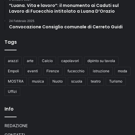
“Luana. Vita e lavoro”: il monumento ai Caduti sul
Lavoro di Fucecchio intitolato a Luana D’Orazio
24 Febbraio 2025
Convocazione Consiglio comunale di Cerreto Guidi
Tags
arazzi
arte
Calcio
capolavori
dipinto su tavola
Empoli
eventi
Firenze
fucecchio
istruzione
moda
MOSTRA
musica
Nuoto
scuola
teatro
Turismo
Uffizi
Info
REDAZIONE
CONTATTI