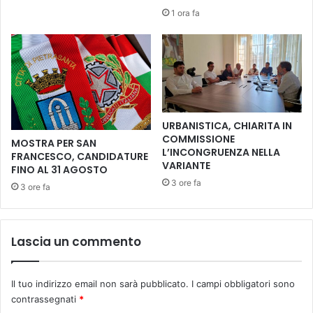
“
1 ora fa
a
L
l
a
d
s
o
c
-
i
K
a
a
t
n
URBANISTICA, CHIARITA IN
i
r
COMMISSIONE
MOSTRA PER SAN
f
a
L’INCONGRUENZA NELLA
FRANCESCO, CANDIDATURE
i
,
VARIANTE
FINO AL 31 AGOSTO
o
i
3 ore fa
3 ore fa
r
l
i
s
r
i
e
n
Lascia un commento
”
d
f
a
e
c
Il tuo indirizzo email non sarà pubblicato.
I campi obbligatori sono
s
o
contrassegnati
*
t
C