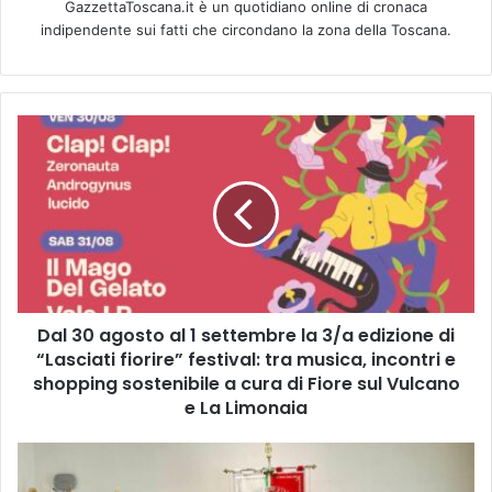
GazzettaToscana.it è un quotidiano online di cronaca
indipendente sui fatti che circondano la zona della Toscana.
D
a
l
3
0
a
g
o
s
Dal 30 agosto al 1 settembre la 3/a edizione di
t
“Lasciati fiorire” festival: tra musica, incontri e
o
a
shopping sostenibile a cura di Fiore sul Vulcano
l
e La Limonaia
1
s
C
e
E