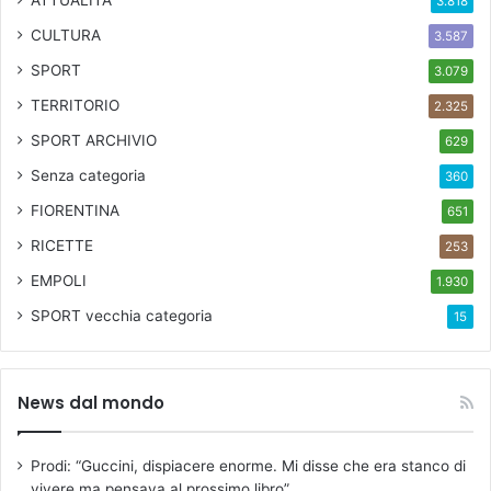
3.818
o
e
CULTURA
3.587
L
SPORT
3.079
a
L
TERRITORIO
2.325
i
SPORT ARCHIVIO
629
m
o
Senza categoria
360
n
FIORENTINA
651
a
i
RICETTE
253
a
EMPOLI
1.930
SPORT
vecchia categoria
15
News dal mondo
Prodi: “Guccini, dispiacere enorme. Mi disse che era stanco di
vivere ma pensava al prossimo libro”