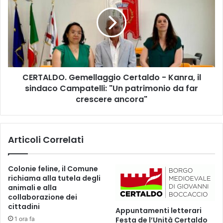
t
R
t
T
e
A
m
L
b
D
r
O
e
.
l
CERTALDO. Gemellaggio Certaldo - Kanra, il
G
a
sindaco Campatelli: "Un patrimonio da far
e
3
m
crescere ancora"
/
e
a
l
e
l
d
Articoli Correlati
a
i
g
z
g
Colonie feline, il Comune
i
i
richiama alla tutela degli
o
o
animali e alla
n
C
collaborazione dei
e
e
cittadini
Appuntamenti letterari
d
r
1 ora fa
Festa de l’Unità Certaldo
i
t