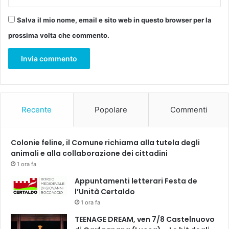
r
i
i
o
Salva il mio nome, email e sito web in questo browser per la
e
d
s
prossima volta che commento.
a
h
f
o
a
p
r
p
c
i
r
n
e
g
Recente
Popolare
Commenti
s
s
c
o
e
s
Colonie feline, il Comune richiama alla tutela degli
r
t
animali e alla collaborazione dei cittadini
e
e
a
1 ora fa
n
n
Appuntamenti letterari Festa de
i
c
l’Unità Certaldo
b
o
1 ora fa
i
r
l
a
TEENAGE DREAM, ven 7/8 Castelnuovo
e
"