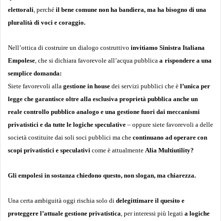
elettorali
, perché
il bene comune non ha bandiera, ma ha bisogno di una
pluralità di voci e coraggio.
Nell’ottica di costruire un dialogo costruttivo
invitiamo Sinistra Italiana
Empolese
, che si dichiara favorevole all’acqua pubblica
a
rispondere a una
semplice domanda:
Siete favorevoli alla
gestione in house
dei servizi pubblici che è
l’unica per
legge che garantisce oltre alla esclusiva proprietà pubblica anche un
reale controllo pubblico analogo e una gestione fuori dai meccanismi
privatistici e da tutte le logiche speculative
– oppure siete favorevoli a delle
società costituite dai soli soci pubblici ma che
continuano ad operare con
scopi privatistici e speculativi
come è attualmente
Alia Multiutility?
Gli empolesi in sostanza chiedono questo, non slogan, ma chiarezza.
Una certa ambiguità oggi rischia solo di
delegittimare il quesito e
proteggere l’attuale gestione privatistica
, per interessi più legati
a logiche