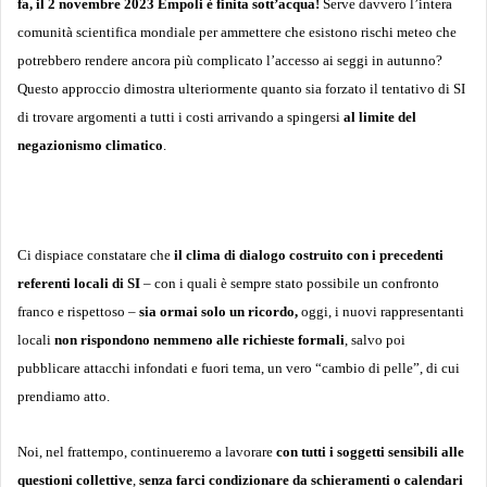
fa, il 2 novembre 2023 Empoli è finita sott’acqua!
Serve davvero l’intera
comunità scientifica mondiale per ammettere che esistono rischi meteo che
potrebbero rendere ancora più complicato l’accesso ai seggi in autunno?
Questo approccio dimostra ulteriormente quanto sia forzato il tentativo di SI
di trovare argomenti a tutti i costi arrivando a spingersi
al limite del
negazionismo climatico
.
Ci dispiace constatare che
il clima di dialogo costruito con i precedenti
referenti locali di SI
– con i quali è sempre stato possibile un confronto
franco e rispettoso –
sia ormai solo un ricordo,
oggi, i nuovi rappresentanti
locali
non rispondono nemmeno alle richieste formali
, salvo poi
pubblicare attacchi infondati e fuori tema, un vero “cambio di pelle”, di cui
prendiamo atto.
Noi, nel frattempo, continueremo a lavorare
con tutti i soggetti sensibili alle
questioni collettive
,
senza farci condizionare da schieramenti o calendari