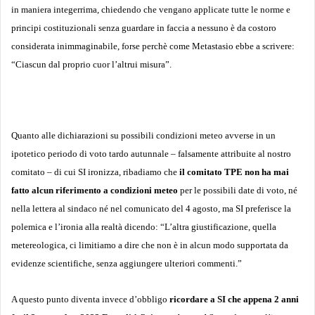
in maniera integerrima, chiedendo che vengano applicate tutte le norme e
principi costituzionali senza guardare in faccia a nessuno è da costoro
considerata inimmaginabile, forse perchè come Metastasio ebbe a scrivere:
“Ciascun dal proprio cuor l’altrui misura”.
Quanto alle dichiarazioni su possibili condizioni meteo avverse in un
ipotetico periodo di voto tardo autunnale – falsamente attribuite al nostro
comitato – di cui SI ironizza, ribadiamo che
il comitato TPE non ha mai
fatto alcun riferimento a condizioni meteo
per le possibili date di voto, né
nella lettera al sindaco né nel comunicato del 4 agosto, ma SI preferisce la
polemica e l’ironia alla realtà dicendo: “L’altra giustificazione, quella
metereologica, ci limitiamo a dire che non è in alcun modo supportata da
evidenze scientifiche, senza aggiungere ulteriori commenti.”
A questo punto diventa invece d’obbligo
ricordare a SI che appena 2 anni