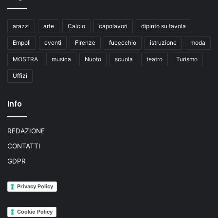
arazzi
arte
Calcio
capolavori
dipinto su tavola
Empoli
eventi
Firenze
fucecchio
istruzione
moda
MOSTRA
musica
Nuoto
scuola
teatro
Turismo
Uffizi
Info
REDAZIONE
CONTATTI
GDPR
Privacy Policy
Cookie Policy