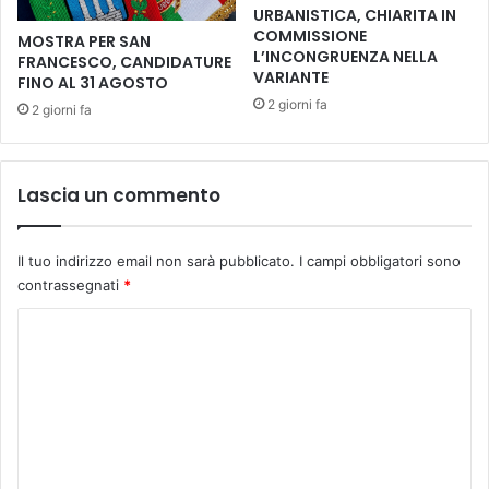
l
URBANISTICA, CHIARITA IN
I
'
COMMISSIONE
MOSTRA PER SAN
O
e
L’INCONGRUENZA NELLA
FRANCESCO, CANDIDATURE
C
x
VARIANTE
FINO AL 31 AGOSTO
O
s
2 giorni fa
2 giorni fa
M
i
U
n
N
d
A
a
Lascia un commento
L
c
E
o
S
Il tuo indirizzo email non sarà pubblicato.
I campi obbligatori sono
t
contrassegnati
*
e
f
C
a
o
n
m
o
A
m
r
e
r
i
n