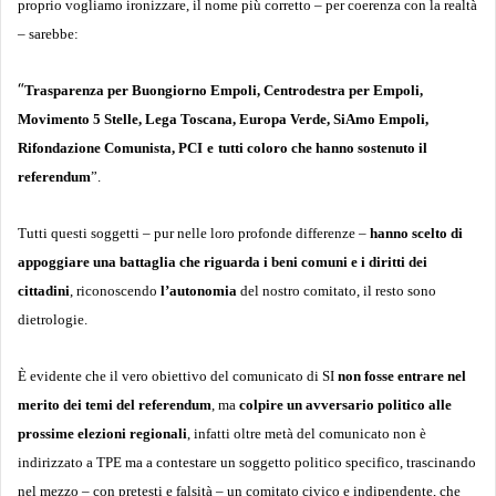
proprio vogliamo ironizzare, il nome più corretto – per coerenza con la realtà
– sarebbe:
“
Trasparenza per Buongiorno Empoli, Centrodestra per Empoli,
Movimento 5 Stelle, Lega Toscana, Europa Verde, SiAmo Empoli,
Rifondazione Comunista, PCI
e
tutti coloro che hanno sostenuto il
referendum
”.
Tutti questi soggetti – pur nelle loro profonde differenze –
hanno scelto di
appoggiare una battaglia che riguarda i beni comuni e i diritti dei
cittadini
, riconoscendo
l’autonomia
del nostro comitato, il resto sono
dietrologie.
È evidente che il vero obiettivo del comunicato di SI
non fosse entrare nel
merito dei temi del referendum
, ma
colpire un avversario politico alle
prossime elezioni regionali
, infatti oltre metà del comunicato non è
indirizzato a TPE ma a contestare un soggetto politico specifico, trascinando
nel mezzo – con pretesti e falsità – un comitato civico e indipendente, che