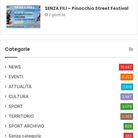
SENZA FILI – Pinocchio Street Festival
2 giorni fa
Categorie
NEWS
10.947
EVENTI
9.252
ATTUALITÀ
3.818
CULTURA
3.587
SPORT
3.079
TERRITORIO
2.325
SPORT ARCHIVIO
629
Senza categoria
360