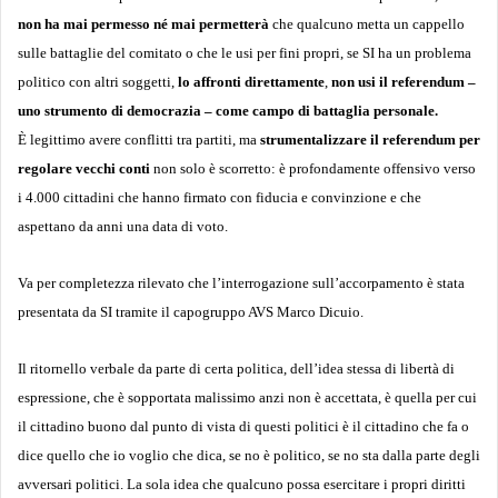
non ha mai permesso né mai permetterà
che qualcuno metta un cappello
sulle battaglie del comitato o che le usi per fini propri, se SI ha un problema
politico con altri soggetti,
lo affronti direttamente
,
non usi il referendum –
uno strumento di democrazia – come campo di battaglia personale.
È legittimo avere conflitti tra partiti, ma
strumentalizzare il referendum per
regolare vecchi conti
non solo è scorretto: è profondamente offensivo verso
i 4.000 cittadini che hanno firmato con fiducia e convinzione e che
aspettano da anni una data di voto.
Va per completezza rilevato che l’interrogazione sull’accorpamento è stata
presentata da SI tramite il capogruppo AVS Marco Dicuio.
Il ritornello verbale da parte di certa politica, dell’idea stessa di libertà di
espressione, che è sopportata malissimo anzi non è accettata, è quella per cui
il cittadino buono dal punto di vista di questi politici è il cittadino che fa o
dice quello che io voglio che dica, se no è politico, se no sta dalla parte degli
avversari politici. La sola idea che qualcuno possa esercitare i propri diritti