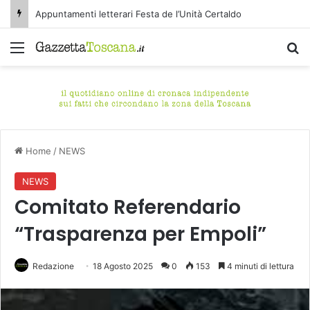
Appuntamenti letterari Festa de l’Unità Certaldo
Menu
C
Home
/
NEWS
NEWS
Comitato Referendario
“Trasparenza per Empoli”
Redazione
18 Agosto 2025
0
153
4 minuti di lettura