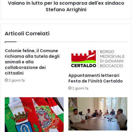
G
Vaiano in lutto per la scomparsa dell'ex sindaco
u
G
Stefano Arrighini
t
I
t
O
o
I
p
Articoli Correlati
N
e
C
r
O
l
Colonie feline, il Comune
R
a
richiama alla tutela degli
S
s
animali e alla
O
c
collaborazione dei
S
o
cittadini
Appuntamenti letterari
U
m
2 giorni fa
Festa de l’Unità Certaldo
L
p
2 giorni fa
T
a
E
r
R
s
R
a
I
d
T
e
O
l
R