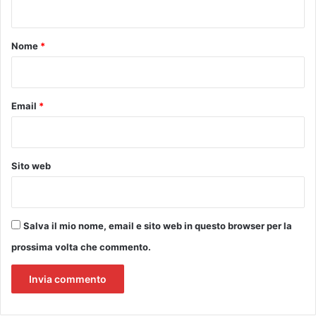
g
t
h
i
o
Nome
*
n
*
i
Email
*
Sito web
Salva il mio nome, email e sito web in questo browser per la
prossima volta che commento.