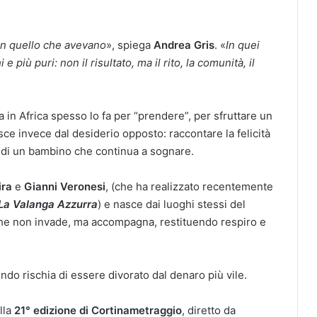
on quello che avevano
», spiega
Andrea Gris
. «
In quei
e più puri: non il risultato, ma il rito, la comunità, il
va in Africa spesso lo fa per “prendere”, per sfruttare un
sce invece dal desiderio opposto: raccontare la felicità
la di un bambino che continua a sognare.
ira
e
Gianni Veronesi
, (che ha realizzato recentemente
La Valanga Azzurra
) e nasce dai luoghi stessi del
che non invade, ma accompagna, restituendo respiro e
o rischia di essere divorato dal denaro più vile.
lla
21° edizione di Cortinametraggio
, diretto da