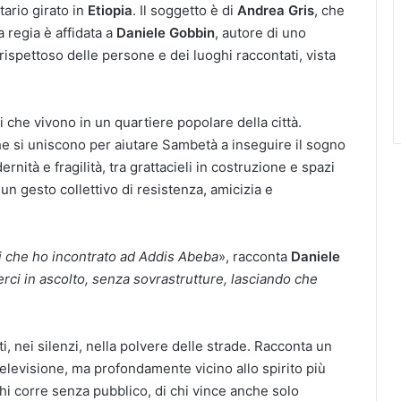
ario girato in
Etiopia
. Il soggetto è di
Andrea Gris
, che
 regia è affidata a
Daniele Gobbin
, autore di uno
ispettoso delle persone e dei luoghi raccontati, vista
i che vivono in un quartiere popolare della città.
e si uniscono per aiutare Sambetà a inseguire il sogno
rnità e fragilità, tra grattacieli in costruzione e spazi
 un gesto collettivo di resistenza, amicizia e
zzi che ho incontrato ad Addis Abeba
», racconta
Daniele
terci in ascolto, senza sovrastrutture, lasciando che
ti, nei silenzi, nella polvere delle strade. Racconta un
televisione, ma profondamente vicino allo spirito più
chi corre senza pubblico, di chi vince anche solo