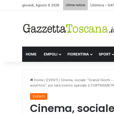
giovedì, Agosto 6 2026
Ultime notizie
SENZA FILI – P
HOME
EMPOLI
FIORENTINA
SPORT
Home
/
EVENTI
/
Cinema, sociale: “Grandi Giochi –
autentico”, poi sarà evento speciale a CORTINAME
EVENTI
Cinema, sociale