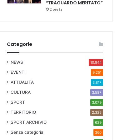
“TRAGUARDO MERITATO”
2 ore fa
Categorie
NEWS
10.944
EVENTI
9.251
ATTUALITÀ
3.817
CULTURA
3.587
SPORT
3.079
TERRITORIO
2.325
SPORT ARCHIVIO
629
Senza categoria
360