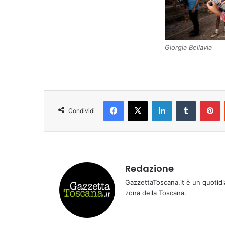
Giorgia Bellavia
Facebook
X
LinkedIn
Tumblr
Pinterest
Condividi
Redazione
GazzettaToscana.it è un quotidi
zona della Toscana.