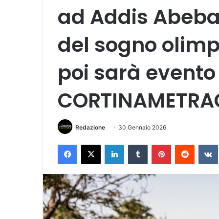
ad Addis Abeba 
del sogno olimp
poi sarà evento
CORTINAMETRA
Redazione
30 Gennaio 2026
Facebook
X
LinkedIn
Tumblr
Pinterest
Reddit
VK