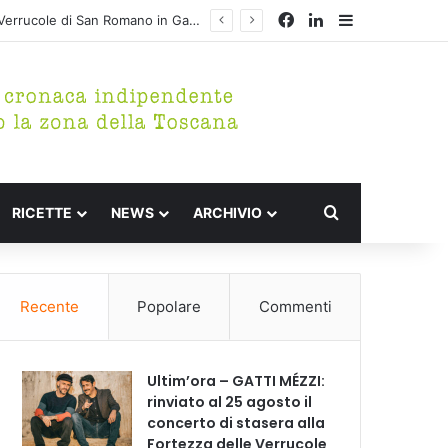
Facebook
LinkedIn
Barra lateral
Cerca per
RICETTE
NEWS
ARCHIVIO
Recente
Popolare
Commenti
Ultim’ora – GATTI MÉZZI:
rinviato al 25 agosto il
concerto di stasera alla
Fortezza delle Verrucole