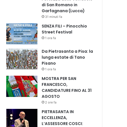
di San Romano in
Garfagnana (Lucca)
31 minuti fa
SENZA FILI – Pinocchio
Street Festival
1 ora fa
Da Pietrasanta a Pisa: la
lunga estate di Tano
Pisano
1 ora fa
MOSTRA PER SAN
FRANCESCO,
CANDIDATURE FINO AL 31
AGOSTO
2 ore fa
PIETRASANTA IN
ECCELLENZA,
L’ASSESSORE COSCI: