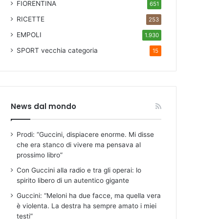
FIORENTINA
651
RICETTE
253
EMPOLI
1.930
SPORT
vecchia categoria
15
News dal mondo
Prodi: “Guccini, dispiacere enorme. Mi disse
che era stanco di vivere ma pensava al
prossimo libro”
Con Guccini alla radio e tra gli operai: lo
spirito libero di un autentico gigante
Guccini: “Meloni ha due facce, ma quella vera
è violenta. La destra ha sempre amato i miei
testi”