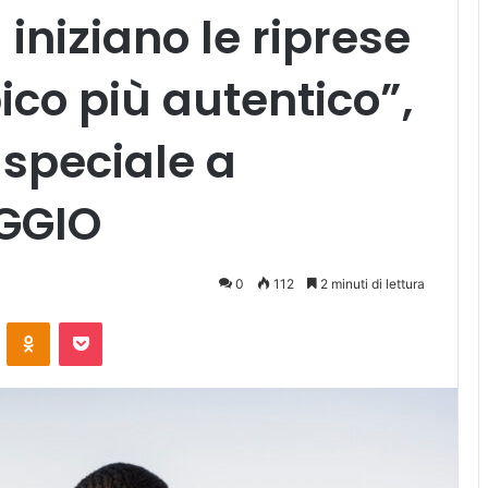
iniziano le riprese
ico più autentico”,
 speciale a
GGIO
0
112
2 minuti di lettura
ontakte
Odnoklassniki
Pocket