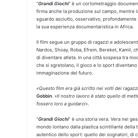
“
Grandi Giochi
” è un cortometraggio document
firma anche la produzione sul campo, mentre la
sguardo asciutto, osservativo, profondamente r
la sua esperienza documentaristica in Africa.
Il film segue un gruppo di ragazzi e adolescent
Nardos, Shoay, Roba, Efrem, Bereket, Kamil, ch
di diventare atleta. In una città sospesa tra mode
che si sgretolano, il gioco e lo sport diventano
immaginazione del futuro.
«
Questo film era già scritto nei volti dei raga
Gobbin
. «
Il nostro lavoro è stato quello di met
fossero loro a guidarci
».
“
Grandi Giochi
” è una storia vera. Vera nei ges
mondo lontano dalla plastica scintillante della 
autentico dello sport: quello dei sognatori, di 