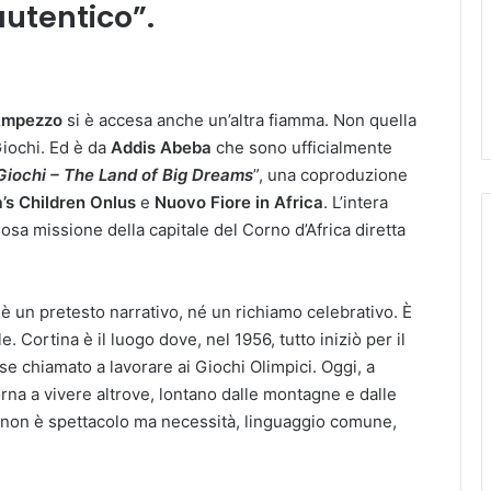
autentico”.
’Ampezzo
si è accesa anche un’altra fiamma. Non quella
 Giochi. Ed è da
Addis Abeba
che sono ufficialmente
Giochi – The Land of Big Dreams
”, una coproduzione
s Children Onlus
e
Nuovo Fiore
in Africa
. L’intera
mosa missione della capitale del Corno d’Africa diretta
è un pretesto narrativo, né un richiamo celebrativo. È
 Cortina è il luogo dove, nel 1956, tutto iniziò per il
e chiamato a lavorare ai Giochi Olimpici. Oggi, a
torna a vivere altrove, lontano dalle montagne e dalle
rt non è spettacolo ma necessità, linguaggio comune,