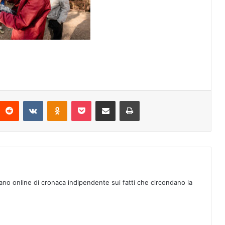
Reddit
VKontakte
Odnoklassniki
Pocket
Condividi via mail
Stampa
ano online di cronaca indipendente sui fatti che circondano la