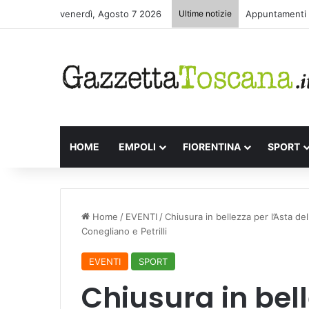
venerdì, Agosto 7 2026
Ultime notizie
Appuntamenti l
HOME
EMPOLI
FIORENTINA
SPORT
Home
/
EVENTI
/
Chiusura in bellezza per l’Asta del
Conegliano e Petrilli
EVENTI
SPORT
Chiusura in bell