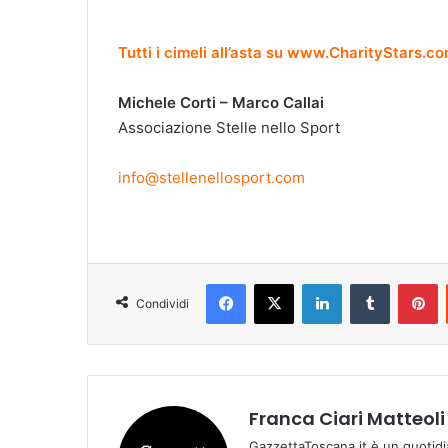
Tutti i cimeli all’asta su www.CharityStars.co
Michele Corti – Marco Callai
Associazione Stelle nello Sport
info@stellenellosport.com
Facebook
X
LinkedIn
Tumblr
Pinterest
Condividi
Franca Ciari Matteoli
GazzettaToscana.it è un quotidi