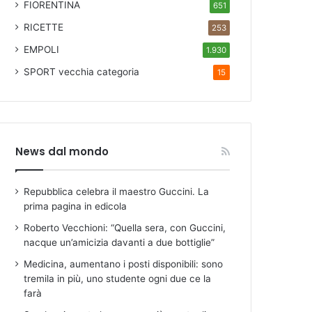
FIORENTINA
651
RICETTE
253
EMPOLI
1.930
SPORT
vecchia categoria
15
News dal mondo
Repubblica celebra il maestro Guccini. La
prima pagina in edicola
Roberto Vecchioni: “Quella sera, con Guccini,
nacque un’amicizia davanti a due bottiglie”
Medicina, aumentano i posti disponibili: sono
tremila in più, uno studente ogni due ce la
farà