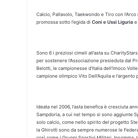
Calcio, Pallavolo, Taekwondo e Tiro con l’Arco n
promossa sotto l’egida di
Coni e Ussi Liguria
e
Sono 6 i preziosi cimeli all’asta su CharityStar
per sostenere l’Associazione presieduta dal Prof
Belotti, le campionesse d’Italia dell’Imoco Voll
campione olimpico Vito Dell’Aquila e l’argento p
Ideata nel 2006, l’asta benefica è cresciuta a
Sampdoria, a cui nel tempo si sono aggiunte Sp
solo calcio, come nello spirito del progetto St
la Ghirotti sono da sempre numerose le Federaz
così come i Gruppi Sportivi Militari. Insomma, 