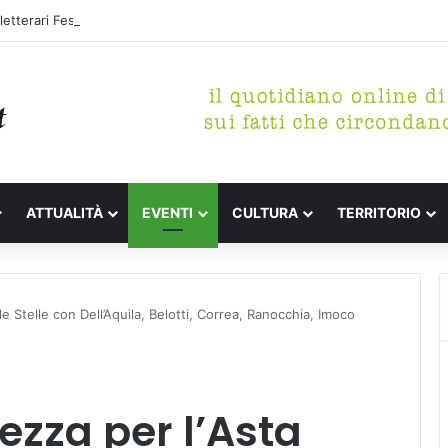
etterari Festa de l’Unità Certaldo
ATTUALITÀ
EVENTI
CULTURA
TERRITORIO
le Stelle con Dell’Aquila, Belotti, Correa, Ranocchia, Imoco
ezza per l’Asta