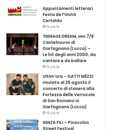
Appuntamenti letterari
Festa de l’Unità
Certaldo
15 ore fa
TEENAGE DREAM, ven 7/8
Castelnuovo di
Garfagnana (Lucca) –
Le hit degli anni 2000, da
cantare e da ballare
15 ore fa
Ultim’ora – GATTI MÉZZI:
rinviato al 25 agosto il
concerto di stasera alla
Fortezza delle Verrucole
di San Romano in
Garfagnana (Lucca)
15 ore fa
SENZA FILI – Pinocchio
Street Festival