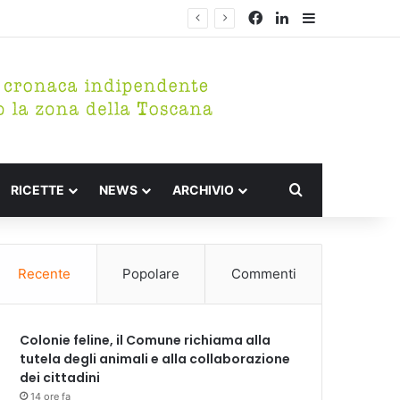
Facebook
LinkedIn
Barra lateral
Cerca per
RICETTE
NEWS
ARCHIVIO
Recente
Popolare
Commenti
Colonie feline, il Comune richiama alla
tutela degli animali e alla collaborazione
dei cittadini
14 ore fa