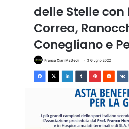
delle Stelle con 
Correa, Ranocc
Conegliano e Pet
Franca Ciari Matteoli
3 Giugno 2022
Facebook
X
LinkedIn
Tumblr
Pinterest
Reddit
VK