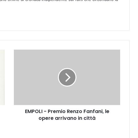
E
M
P
O
L
I
-
P
r
EMPOLI - Premio Renzo Fanfani, le
e
opere arrivano in città
m
i
o
R