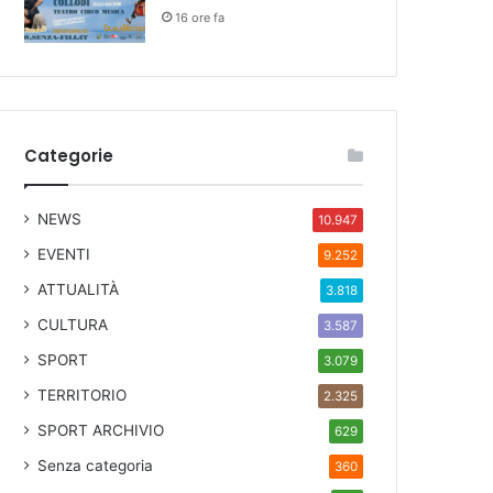
16 ore fa
Categorie
NEWS
10.947
EVENTI
9.252
ATTUALITÀ
3.818
CULTURA
3.587
SPORT
3.079
TERRITORIO
2.325
SPORT ARCHIVIO
629
Senza categoria
360