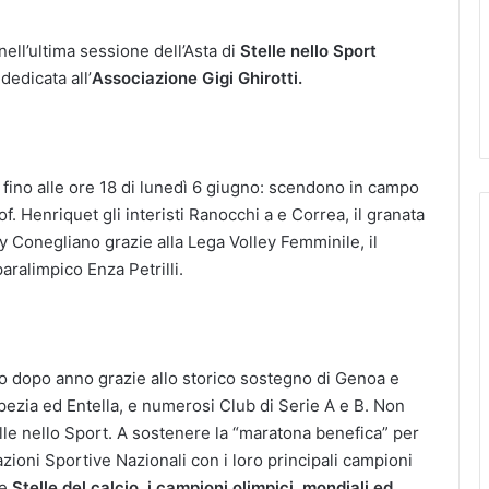
ell’ultima sessione dell’Asta di
Stelle nello Sport
 dedicata all’
Associazione Gigi Ghirotti.
s fino alle ore 18 di lunedì 6 giugno: scendono in campo
. Henriquet gli interisti Ranocchi a e Correa, il granata
ey Conegliano grazie alla Lega Volley Femminile, il
aralimpico Enza Petrilli.
nno dopo anno grazie allo storico sostegno di Genoa e
ezia ed Entella, e numerosi Club di Serie A e B. Non
elle nello Sport. A sostenere la “maratona benefica” per
ioni Sportive Nazionali con i loro principali campioni
le
Stelle del calcio, i campioni olimpici, mondiali ed