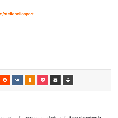
m/stellenellosport
Reddit
VKontakte
Odnoklassniki
Pocket
Condividi via mail
Stampa
ano online di cronaca indipendente sui fatti che circondano la