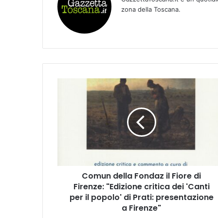
zona della Toscana.
C
o
m
u
n
d
e
l
l
Comun della Fondaz il Fiore di
a
Firenze: "Edizione critica dei 'Canti
F
o
per il popolo' di Prati: presentazione
n
a Firenze"
d