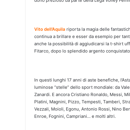
dono prezioso da parte della Lega Volley Femm
Vito dell’Aquila
riporta la magia delle fantasti
continua a brillare e esser da esempio per tant
anche la possibilità di aggiudicarsi la t-shirt uff
Fitarco, dopo lo splendido argento conquistato
In questi lunghi 17 anni di aste benefiche, l’As
luminose “stelle” dello sport mondiale: da Vale
Zanardi. E ancora Cristiano Ronaldo, Messi, Mili
Platini, Magnini, Pizzo, Tempesti, Tamberi, Stra
Vezzali, Moioli, Egonu, Antonio Rossi, Nino B
Enroe, Fognini, Campriani… e molti altri.