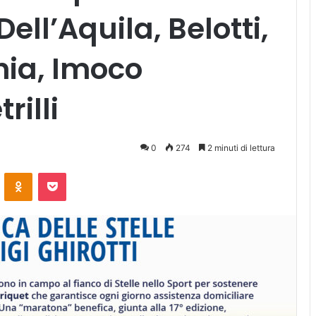
Dell’Aquila, Belotti,
hia, Imoco
rilli
0
274
2 minuti di lettura
ontakte
Odnoklassniki
Pocket