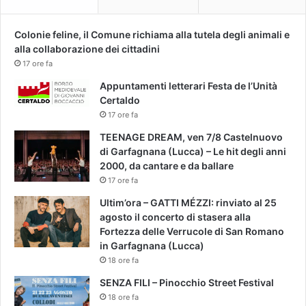
Colonie feline, il Comune richiama alla tutela degli animali e
alla collaborazione dei cittadini
17 ore fa
Appuntamenti letterari Festa de l’Unità
Certaldo
17 ore fa
TEENAGE DREAM, ven 7/8 Castelnuovo
di Garfagnana (Lucca) – Le hit degli anni
2000, da cantare e da ballare
17 ore fa
Ultim’ora – GATTI MÉZZI: rinviato al 25
agosto il concerto di stasera alla
Fortezza delle Verrucole di San Romano
in Garfagnana (Lucca)
18 ore fa
SENZA FILI – Pinocchio Street Festival
18 ore fa