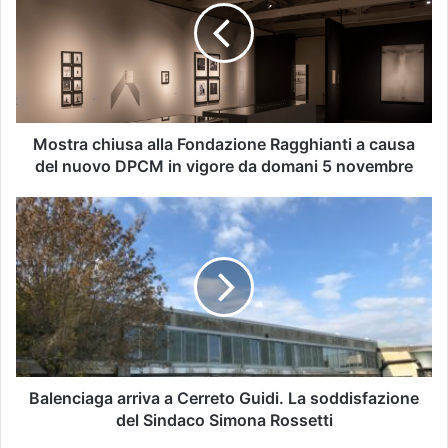
t
r
a
c
h
i
u
Mostra chiusa alla Fondazione Ragghianti a causa
s
del nuovo DPCM in vigore da domani 5 novembre
a
a
B
l
a
l
l
a
e
F
n
o
c
n
i
d
a
a
g
z
a
Balenciaga arriva a Cerreto Guidi. La soddisfazione
i
a
del Sindaco Simona Rossetti
o
r