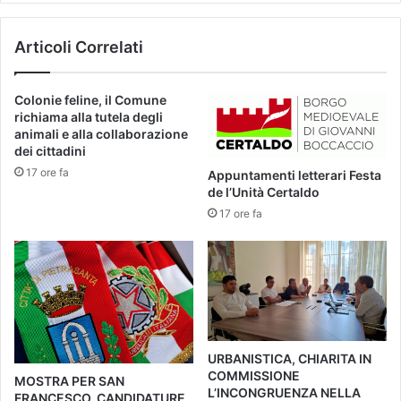
n
r
e
i
Articoli Correlati
R
v
a
a
g
a
Colonie feline, il Comune
g
C
richiama alla tutela degli
h
e
animali e alla collaborazione
i
r
dei cittadini
a
r
17 ore fa
Appuntamenti letterari Festa
n
e
de l’Unità Certaldo
t
t
17 ore fa
i
o
a
G
c
u
a
i
u
d
s
i
a
.
d
L
URBANISTICA, CHIARITA IN
e
a
COMMISSIONE
MOSTRA PER SAN
l
s
L’INCONGRUENZA NELLA
FRANCESCO, CANDIDATURE