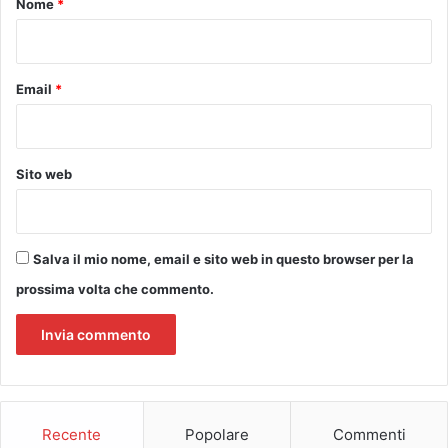
Nome
*
a
S
*
n
i
i
m
5
o
Email
*
n
n
o
a
v
R
e
o
Sito web
m
s
b
s
r
e
e
t
Salva il mio nome, email e sito web in questo browser per la
t
prossima volta che commento.
i
Recente
Popolare
Commenti