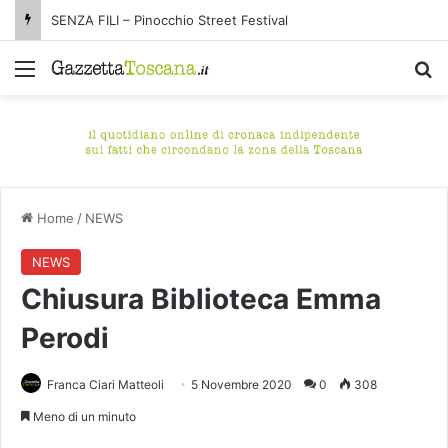
Da Pietrasanta a Pisa: la lunga estate di Tano Pisano
Menu
C
Home
/
NEWS
NEWS
Chiusura Biblioteca Emma
Perodi
Franca Ciari Matteoli
5 Novembre 2020
0
308
Meno di un minuto