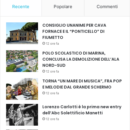
u
Recente
Popolare
Commenti
e
r
r
CONSIGLIO UNANIME PER CAVA
a
FORNACE E IL “PONTICELLO” DI
/
FIUMETTO
B
12 ore fa
a
r
POLO SCOLASTICO DI MARINA,
b
CONCLUSA LA DEMOLIZIONE DELL’ALA
a
NORD-SUD
r
12 ore fa
a
TORNA “UN MARE DI MUSICA”, FRA POP
C
E MELODIE DAL GRANDE SCHERMO
a
12 ore fa
s
i
Lorenzo Carlotti è la prima new entry
n
dell’Abc Solettificio Manetti
i
12 ore fa