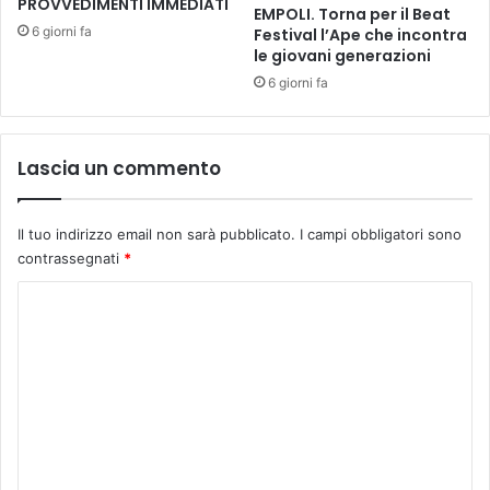
PROVVEDIMENTI IMMEDIATI
d
s
EMPOLI. Torna per il Beat
a
a
6 giorni fa
Festival l’Ape che incontra
g
n
le giovani generazioni
i
d
6 giorni fa
n
r
e
o
p
L
Lascia un commento
e
a
r
n
c
z
i
Il tuo indirizzo email non sarà pubblicato.
I campi obbligatori sono
o
t
contrassegnati
*
n
t
i
C
a
/
d
G
o
i
a
m
n
b
i
m
r
e
i
e
a
e
n
z
l
i
e