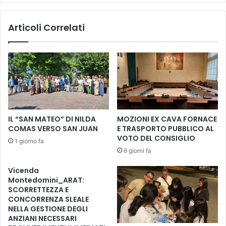
i
2
c
0
Articoli Correlati
a
2
f
1
i
L
s
A
s
V
a
O
e
C
m
E
o
D
IL “SAN MATEO” DI NILDA
MOZIONI EX CAVA FORNACE
b
E
COMAS VERSO SAN JUAN
E TRASPORTO PUBBLICO AL
i
L
VOTO DEL CONSIGLIO
1 giorno fa
l
J
6 giorni fa
e
A
,
Z
Vicenda
u
Z
Montedomini_ARAT:
n
A
SCORRETTEZZA E
'
l
CONCORRENZA SLEALE
i
e
NELLA GESTIONE DEGLI
n
ANZIANI NECESSARI
s