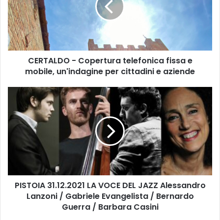
A
L
D
O
-
CERTALDO - Copertura telefonica fissa e
C
mobile, un'indagine per cittadini e aziende
o
p
e
P
r
I
t
S
u
T
r
O
a
I
t
A
e
3
l
1
e
PISTOIA 31.12.2021 LA VOCE DEL JAZZ Alessandro
.
f
Lanzoni / Gabriele Evangelista / Bernardo
1
o
2
Guerra / Barbara Casini
n
.