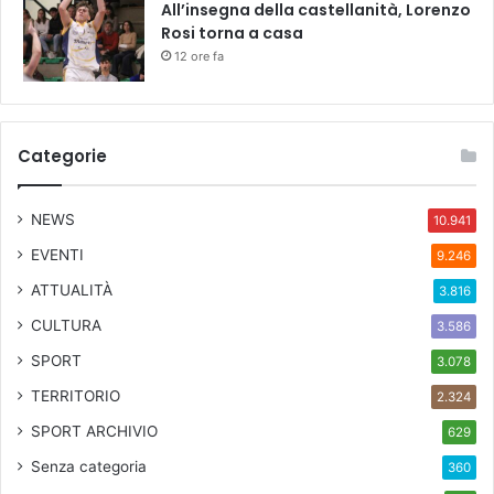
All’insegna della castellanità, Lorenzo
Rosi torna a casa
12 ore fa
Categorie
NEWS
10.941
EVENTI
9.246
ATTUALITÀ
3.816
CULTURA
3.586
SPORT
3.078
TERRITORIO
2.324
SPORT ARCHIVIO
629
Senza categoria
360