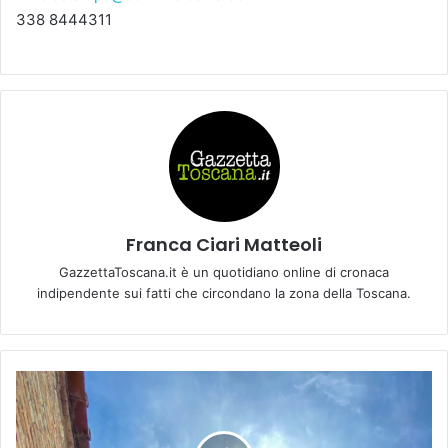
338 8444311
Franca Ciari Matteoli
GazzettaToscana.it è un quotidiano online di cronaca
indipendente sui fatti che circondano la zona della Toscana.
C
E
R
T