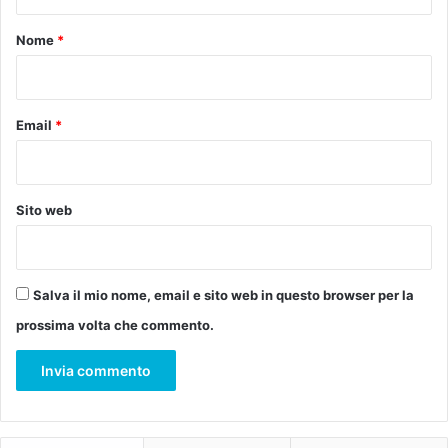
t
e
E
o
n
Nome
*
v
d
a
*
e
n
g
e
Email
*
l
i
s
t
Sito web
a
/
B
e
Salva il mio nome, email e sito web in questo browser per la
r
prossima volta che commento.
n
a
r
d
o
G