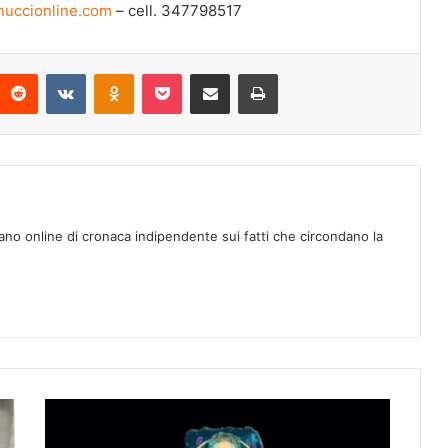
uccionline.com
– cell. 347798517
Reddit
VKontakte
Odnoklassniki
Pocket
Condividi via mail
Stampa
ano online di cronaca indipendente sui fatti che circondano la
B
u