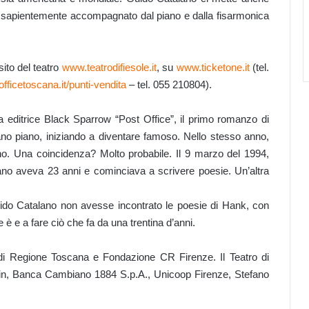
utto sapientemente accompagnato dal piano e dalla fisarmonica
sito del teatro
www.teatrodifiesole.it
, su
www.ticketone.it
(tel.
ficetoscana.it/punti-vendita
– tel. 055 210804).
a editrice Black Sparrow “Post Office”, il primo romanzo di
no piano, iniziando a diventare famoso. Nello stesso anno,
o. Una coincidenza? Molto probabile. Il 9 marzo del 1994,
no aveva 23 anni e cominciava a scrivere poesie. Un’altra
Guido Catalano non avesse incontrato le poesie di Hank, con
 è e a fare ciò che fa da una trentina d’anni.
 di Regione Toscana e Fondazione CR Firenze. Il Teatro di
rin, Banca Cambiano 1884 S.p.A., Unicoop Firenze, Stefano