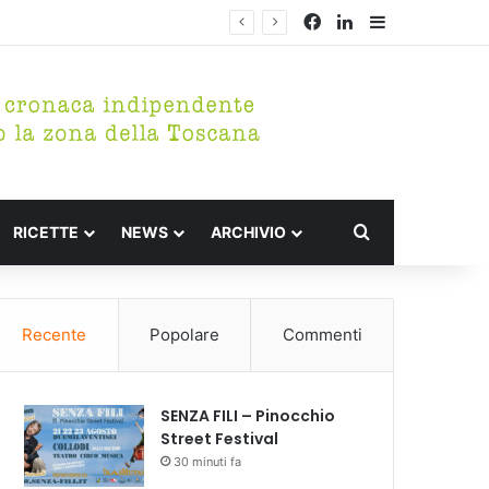
Facebook
LinkedIn
Barra lateral
Cerca per
RICETTE
NEWS
ARCHIVIO
Recente
Popolare
Commenti
SENZA FILI – Pinocchio
Street Festival
30 minuti fa