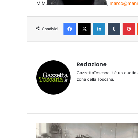
M.M.
i,
marco@mann
Facebook
X
LinkedIn
Tumblr
Pinterest
Condividi
Redazione
GazzettaToscana.it è un quotidi
zona della Toscana.
S
o