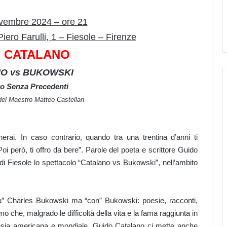
vembre 2024 – ore 21
iero Farulli, 1 – Fiesole – Firenze
 CATALANO
O vs BUKOWSKI
ro Senza Precedenti
del Maestro Matteo Castellan
rai. In caso contrario, quando tra una trentina d’anni ti
Poi però, ti offro da bere”. Parole del poeta e scrittore Guido
di Fiesole lo spettacolo “Catalano vs Bukowski”, nell’ambito
u” Charles Bukowski ma “con” Bukowski: poesie, racconti,
mo che, malgrado le difficoltà della vita e la fama raggiunta in
poesia americana e mondiale. Guido Catalano ci mette anche