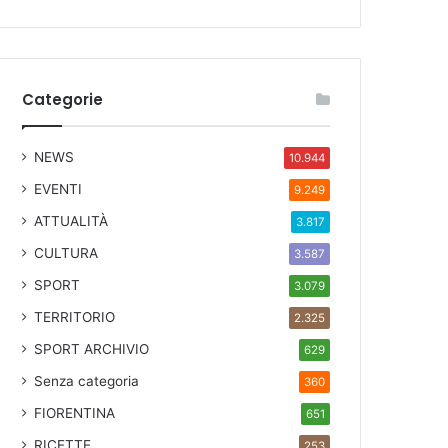
Categorie
NEWS
10.944
EVENTI
9.249
ATTUALITÀ
3.817
CULTURA
3.587
SPORT
3.079
TERRITORIO
2.325
SPORT ARCHIVIO
629
Senza categoria
360
FIORENTINA
651
RICETTE
253