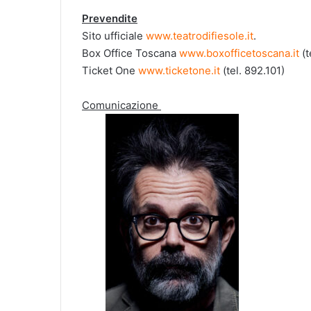
Prevendite
Sito ufficiale
www.teatrodifiesole.it
.
Box Office Toscana
www.boxofficetoscana.it
(t
Ticket One
www.ticketone.it
(tel. 892.101)
Comunicazione