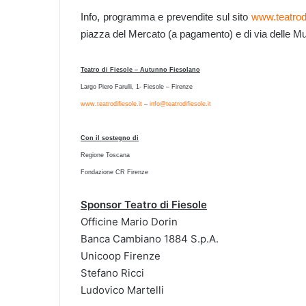
Info, programma e prevendite sul sito
www.teatrodi
piazza del Mercato (a pagamento) e di via delle Mur
Teatro di Fiesole – Autunno Fiesolano
Largo Piero Farulli, 1- Fiesole – Firenze
www.teatrodifiesole.it
–
info@teatrodifiesole.it
Con il sostegno di
Regione Toscana
Fondazione CR Firenze
Sponsor Teatro di Fiesole
Officine Mario Dorin
Banca Cambiano 1884 S.p.A.
Unicoop Firenze
Stefano Ricci
Ludovico Martelli