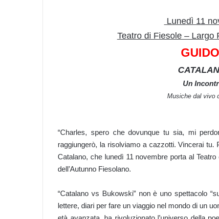
Lunedì 11 no
Teatro di Fiesole – Largo P
GUIDO
CATALAN
Un Incont
Musiche dal vivo 
“Charles, spero che dovunque tu sia, mi perdone
raggiungerò, la risolviamo a cazzotti. Vincerai tu. 
Catalano, che lunedì 11 novembre porta al Teatro 
dell’Autunno Fiesolano.
“Catalano vs Bukowski” non è uno spettacolo “s
lettere, diari per fare un viaggio nel mondo di un uo
età avanzata, ha rivoluzionato l’universo della 