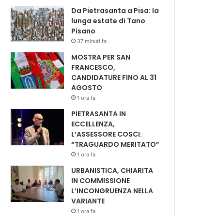
Da Pietrasanta a Pisa: la
lunga estate di Tano
Pisano
37 minuti fa
MOSTRA PER SAN
FRANCESCO,
CANDIDATURE FINO AL 31
AGOSTO
1 ora fa
PIETRASANTA IN
ECCELLENZA,
L’ASSESSORE COSCI:
“TRAGUARDO MERITATO”
1 ora fa
URBANISTICA, CHIARITA
IN COMMISSIONE
L’INCONGRUENZA NELLA
VARIANTE
1 ora fa