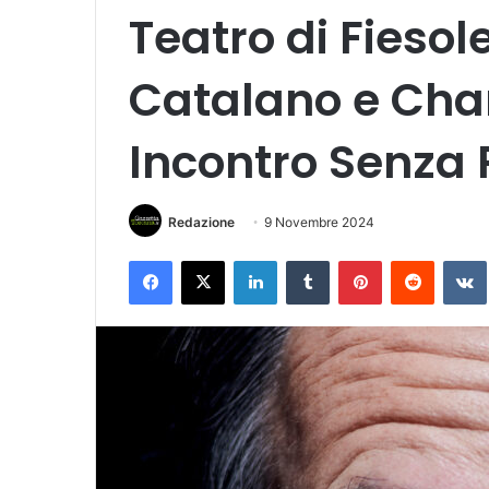
Teatro di Fiesol
Catalano e Cha
Incontro Senza 
Redazione
9 Novembre 2024
Facebook
X
LinkedIn
Tumblr
Pinterest
Reddit
VK