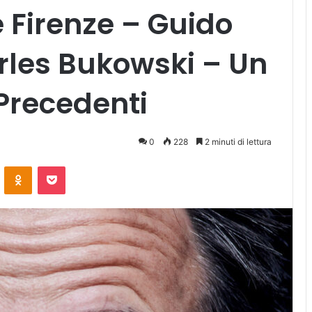
e Firenze – Guido
rles Bukowski – Un
Precedenti
0
228
2 minuti di lettura
ontakte
Odnoklassniki
Pocket