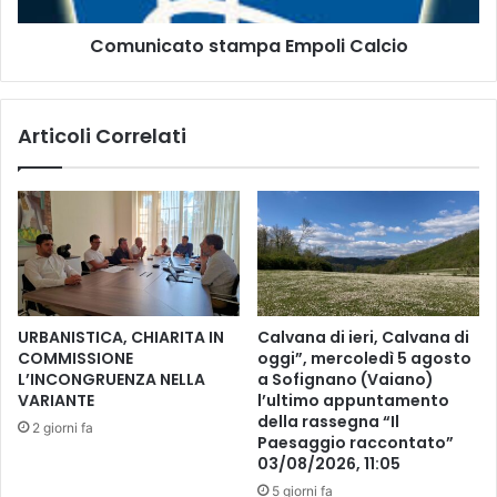
n
t
Comunicato stampa Empoli Calcio
i
o
a
s
n
t
o
a
Articoli Correlati
.
m
p
a
E
m
p
o
l
i
URBANISTICA, CHIARITA IN
Calvana di ieri, Calvana di
C
COMMISSIONE
oggi”, mercoledì 5 agosto
a
L’INCONGRUENZA NELLA
a Sofignano (Vaiano)
l
VARIANTE
l’ultimo appuntamento
c
della rassegna “Il
2 giorni fa
Paesaggio raccontato”
i
03/08/2026, 11:05
o
5 giorni fa