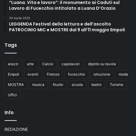
“Luana. Vita e lavoro”: il monumento ai Caduti sul
Lavoro di Fucecchio intitolato a Luana D’Orazio
29 Aprile 2025
LEGGENDA Festival della lettura e dell’ascolto
PATROCINIO MIC e MOSTRE dal 9 all’11 maggio Empoli
Tags
arazzi
arte
Calcio
capolavori
dipinto su tavola
Empoli
eventi
Firenze
fucecchio
istruzione
moda
MOSTRA
musica
Nuoto
scuola
teatro
Turismo
Uffizi
Info
REDAZIONE