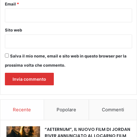
Email
*
f
l
e
t
Sito web
t
e
r
e
Salva il mio nome, email e sito web in questo browser per la
“
s
prossima volta che commento.
u
l
d
i
l
a
g
Recente
Popolare
Commenti
a
r
e
“AETERNUM”, IL NUOVO FILM DI JORDAN
d
RIVER ANNUNCIATO AL LOCARNO FILM