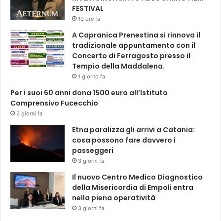
i
FESTIVAL
p
10 ore fa
a
A Capranica Prenestina si rinnova il
r
tradizionale appuntamento con il
o
Concerto di Ferragosto presso il
l
Tempio della Maddalena.
e
e
1 giorno fa
d
Per i suoi 60 anni dona 1500 euro all’Istituto
i
Comprensivo Fucecchio
g
2 giorni fa
e
s
Etna paralizza gli arrivi a Catania:
t
cosa possono fare davvero i
i
passeggeri
c
3 giorni fa
h
Il nuovo Centro Medico Diagnostico
e
della Misericordia di Empoli entra
f
nella piena operatività
e
3 giorni fa
r