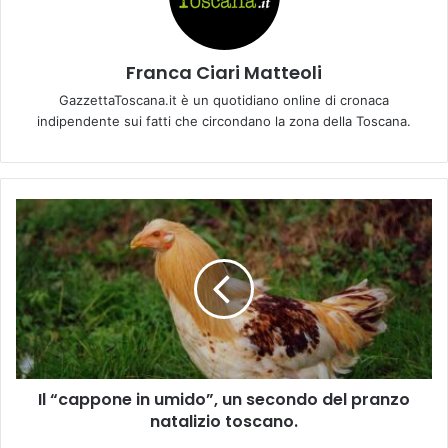
Franca Ciari Matteoli
GazzettaToscana.it è un quotidiano online di cronaca
indipendente sui fatti che circondano la zona della Toscana.
I
l
“
c
a
p
p
o
n
Il “cappone in umido”, un secondo del pranzo
e
natalizio toscano.
i
n