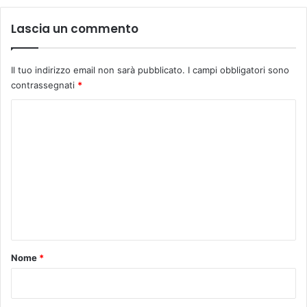
l
i
Lascia un commento
z
z
a
Il tuo indirizzo email non sarà pubblicato.
I campi obbligatori sono
t
contrassegnati
*
o
d
C
a
o
i
b
m
a
m
m
b
e
i
n
n
i
t
p
o
Nome
*
e
*
r
r
i