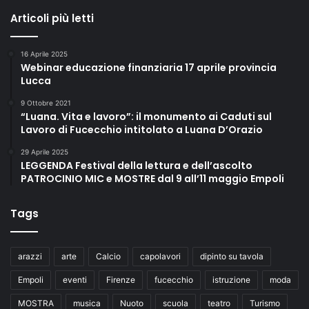
Articoli più letti
16 Aprile 2025
Webinar educazione finanziaria 17 aprile provincia
Lucca
9 Ottobre 2021
“Luana. Vita e lavoro”: il monumento ai Caduti sul
Lavoro di Fucecchio intitolato a Luana D’Orazio
29 Aprile 2025
LEGGENDA Festival della lettura e dell’ascolto
PATROCINIO MIC e MOSTRE dal 9 all’11 maggio Empoli
Tags
arazzi
arte
Calcio
capolavori
dipinto su tavola
Empoli
eventi
Firenze
fucecchio
istruzione
moda
MOSTRA
musica
Nuoto
scuola
teatro
Turismo