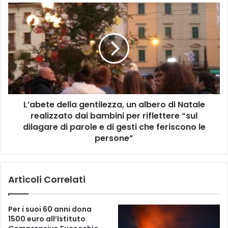
u
L
m
’
i
a
d
b
o
e
”
t
,
e
u
d
n
e
s
L’abete della gentilezza, un albero di Natale
l
e
realizzato dai bambini per riflettere “sul
l
c
a
dilagare di parole e di gesti che feriscono le
o
g
persone”
n
e
d
n
o
t
Articoli Correlati
d
i
e
l
l
e
Per i suoi 60 anni dona
p
z
1500 euro all’Istituto
r
z