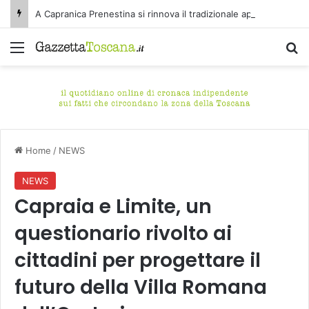
A Capranica Prenestina si rinnova il tradizionale appuntamento con il Concerto di Ferragosto presso il Tempio della Maddalena.
Menu
C
Home
/
NEWS
NEWS
Capraia e Limite, un
questionario rivolto ai
cittadini per progettare il
futuro della Villa Romana