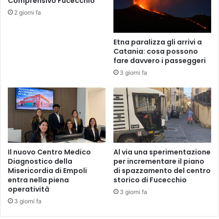
Comprensivo Fucecchio
a
a
2 giorni fa
n
,
z
u
o
n
Etna paralizza gli arrivi a
n
a
Catania: cosa possono
a
l
fare davvero i passeggeri
t
b
3 giorni fa
a
e
l
r
i
o
z
d
i
i
o
N
t
a
o
t
Il nuovo Centro Medico
Al via una sperimentazione
s
a
Diagnostico della
per incrementare il piano
c
l
Misericordia di Empoli
di spazzamento del centro
a
e
entra nella piena
storico di Fucecchio
n
operatività
r
3 giorni fa
o
e
3 giorni fa
.
a