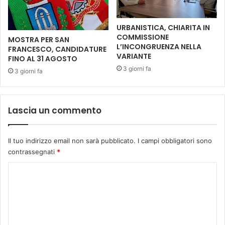
r
e
a
s
u
URBANISTICA, CHIARITA IN
c
n
COMMISSIONE
MOSTRA PER SAN
o
a
L’INCONGRUENZA NELLA
FRANCESCO, CANDIDATURE
N
g
VARIANTE
FINO AL 31 AGOSTO
o
i
3 giorni fa
3 giorni fa
f
o
e
v
r
a
i
n
Lascia un commento
n
e
i
f
o
Il tuo indirizzo email non sarà pubblicato.
I campi obbligatori sono
r
contrassegnati
*
o
g
C
r
o
a
m
f
a
m