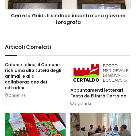
i
G
s
u
s
Cerreto Guidi. Il sindaco incontra una giovane
i
y
forografa
d
n
i
e
.
g
I
Articoli Correlati
l
l
i
s
s
i
Colonie feline, il Comune
c
n
richiama alla tutela degli
a
d
animali e alla
t
a
collaborazione dei
t
c
cittadini
Appuntamenti letterari
i
o
2 giorni fa
Festa de l’Unità Certaldo
d
i
2 giorni fa
i
n
F
c
r
o
a
n
n
t
c