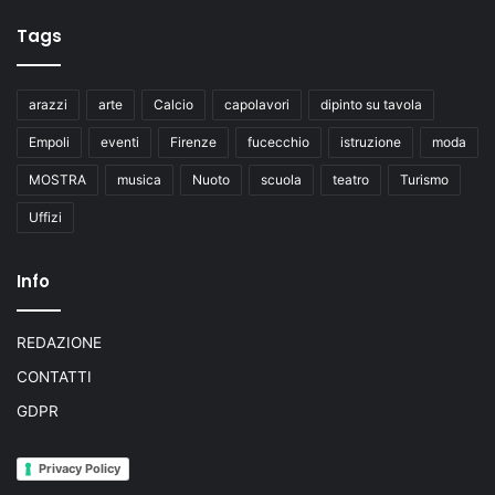
Tags
arazzi
arte
Calcio
capolavori
dipinto su tavola
Empoli
eventi
Firenze
fucecchio
istruzione
moda
MOSTRA
musica
Nuoto
scuola
teatro
Turismo
Uffizi
Info
REDAZIONE
CONTATTI
GDPR
Privacy Policy