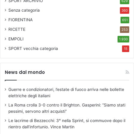
SPORT ARCHIVIO
629
Senza categoria
360
FIORENTINA
651
RICETTE
253
EMPOLI
1.930
SPORT
vecchia categoria
15
News dal mondo
Guerre e condizionatori, l’estate di fuoco arriva nelle bollette
elettriche degli italiani
La Roma crolla 3-0 contro il Brighton. Gasperini: “Siamo stati
pessimi, servono altri acquisti”
Le lacrime di Bezzecchi: 3° nella Sprint, si commuove dopo il
rientro dall’infortunio. Vince Martin