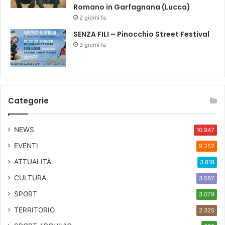
Romano in Garfagnana (Lucca)
2 giorni fa
SENZA FILI – Pinocchio Street Festival
3 giorni fa
Categorie
NEWS
10.947
EVENTI
9.252
ATTUALITÀ
3.818
CULTURA
3.587
SPORT
3.079
TERRITORIO
2.325