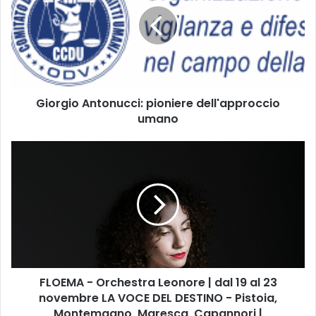
r
g
i
o
A
n
Giorgio Antonucci: pioniere dell'approccio
t
umano
o
n
u
F
c
L
c
O
i
E
:
M
p
A
i
-
o
O
n
r
i
FLOEMA - Orchestra Leonore | dal 19 al 23
c
e
novembre LA VOCE DEL DESTINO - Pistoia,
h
r
e
Montemagno, Maresca, Capannori |