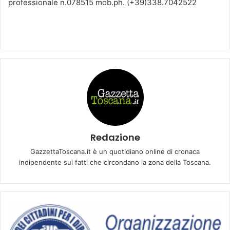
professionale n.078515 mob.ph. (+39)338.7042522
Redazione
GazzettaToscana.it è un quotidiano online di cronaca
indipendente sui fatti che circondano la zona della Toscana.
G
i
o