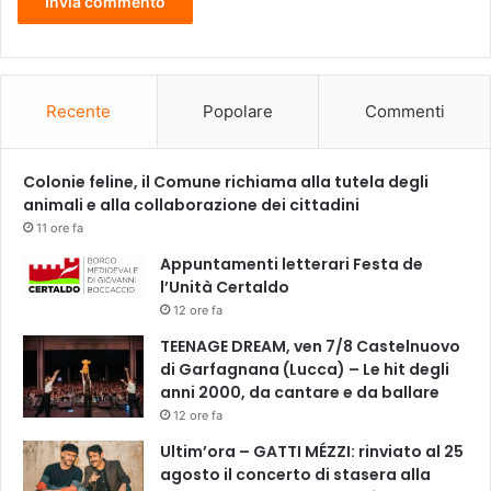
,
M
a
r
e
Recente
Popolare
Commenti
s
c
a
Colonie feline, il Comune richiama alla tutela degli
,
animali e alla collaborazione dei cittadini
C
11 ore fa
a
Appuntamenti letterari Festa de
p
l’Unità Certaldo
a
12 ore fa
n
n
TEENAGE DREAM, ven 7/8 Castelnuovo
o
di Garfagnana (Lucca) – Le hit degli
r
anni 2000, da cantare e da ballare
i
12 ore fa
|
Ultim’ora – GATTI MÉZZI: rinviato al 25
agosto il concerto di stasera alla