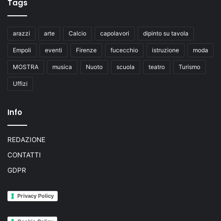
Tags
arazzi
arte
Calcio
capolavori
dipinto su tavola
Empoli
eventi
Firenze
fucecchio
istruzione
moda
MOSTRA
musica
Nuoto
scuola
teatro
Turismo
Uffizi
Info
REDAZIONE
CONTATTI
GDPR
Privacy Policy