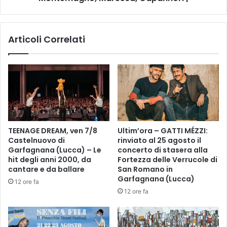
e
s
d
t
e
r
Articoli Correlati
l
a
l
L
'
e
a
o
p
n
p
o
r
r
o
e
c
|
TEENAGE DREAM, ven 7/8
Ultim’ora – GATTI MÉZZI:
c
d
Castelnuovo di
rinviato al 25 agosto il
i
a
Garfagnana (Lucca) – Le
concerto di stasera alla
o
l
hit degli anni 2000, da
Fortezza delle Verrucole di
u
1
cantare e da ballare
San Romano in
m
9
Garfagnana (Lucca)
12 ore fa
a
a
12 ore fa
n
l
o
2
3