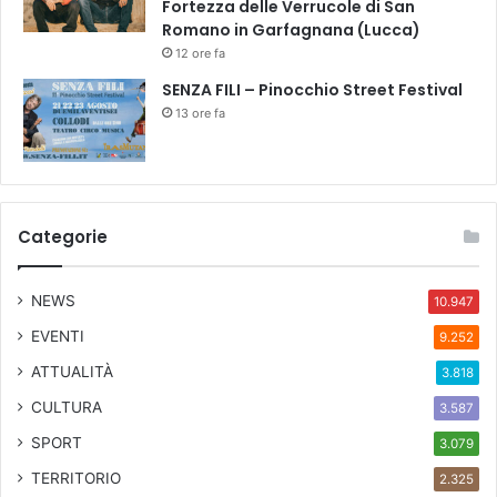
Fortezza delle Verrucole di San
Romano in Garfagnana (Lucca)
12 ore fa
SENZA FILI – Pinocchio Street Festival
13 ore fa
Categorie
NEWS
10.947
EVENTI
9.252
ATTUALITÀ
3.818
CULTURA
3.587
SPORT
3.079
TERRITORIO
2.325