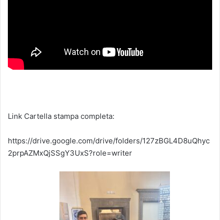
Link Cartella stampa completa:
https://drive.google.com/drive/folders/127zBGL4D8uQhyc
2prpAZMxQjSSgY3UxS?role=writer