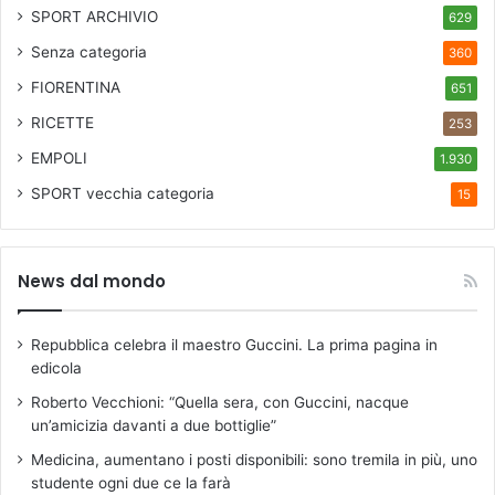
SPORT ARCHIVIO
629
Senza categoria
360
FIORENTINA
651
RICETTE
253
EMPOLI
1.930
SPORT
vecchia categoria
15
News dal mondo
Repubblica celebra il maestro Guccini. La prima pagina in
edicola
Roberto Vecchioni: “Quella sera, con Guccini, nacque
un’amicizia davanti a due bottiglie”
Medicina, aumentano i posti disponibili: sono tremila in più, uno
studente ogni due ce la farà