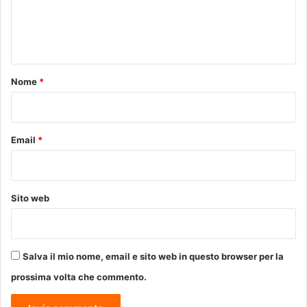
N
e
O
n
-
t
P
i
o
Nome
*
s
*
t
o
i
Email
*
a
,
M
o
Sito web
n
t
e
m
Salva il mio nome, email e sito web in questo browser per la
a
g
prossima volta che commento.
n
o