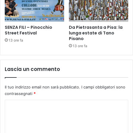
n
o
v
e
SENZA FILI – Pinocchio
Da Pietrasanta a Pisa: la
m
Street Festival
lunga estate di Tano
b
Pisano
r
13 ore fa
e
13 ore fa
L
A
V
Lascia un commento
O
C
E
Il tuo indirizzo email non sarà pubblicato.
I campi obbligatori sono
D
contrassegnati
*
E
L
C
D
o
E
S
m
T
m
I