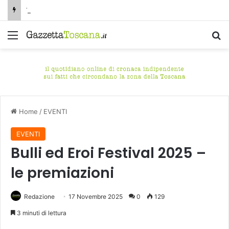
TEENAGE DREAM, ven 7/8 Castelnuovo di Garfagnana (Lucca) – Le hit degli anni 2000, da cantare e da ballare
Menu
C
Home
/
EVENTI
EVENTI
Bulli ed Eroi Festival 2025 –
le premiazioni
Redazione
17 Novembre 2025
0
129
3 minuti di lettura