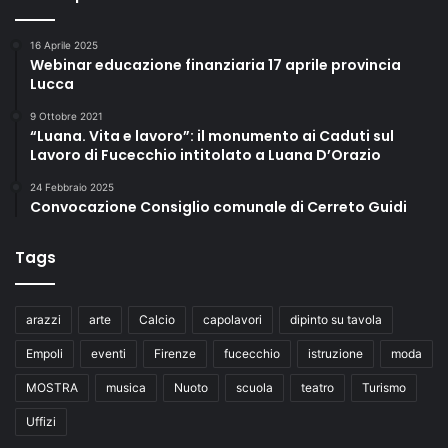
16 Aprile 2025
Webinar educazione finanziaria 17 aprile provincia
Lucca
9 Ottobre 2021
“Luana. Vita e lavoro”: il monumento ai Caduti sul
Lavoro di Fucecchio intitolato a Luana D’Orazio
24 Febbraio 2025
Convocazione Consiglio comunale di Cerreto Guidi
Tags
arazzi
arte
Calcio
capolavori
dipinto su tavola
Empoli
eventi
Firenze
fucecchio
istruzione
moda
MOSTRA
musica
Nuoto
scuola
teatro
Turismo
Uffizi