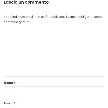
Lascia un commento
Il tuo indirizzo email non sarà pubblicato.
I campi obbligatori sono
contrassegnati
*
C
o
m
m
e
n
t
o
Nome
*
*
Email
*