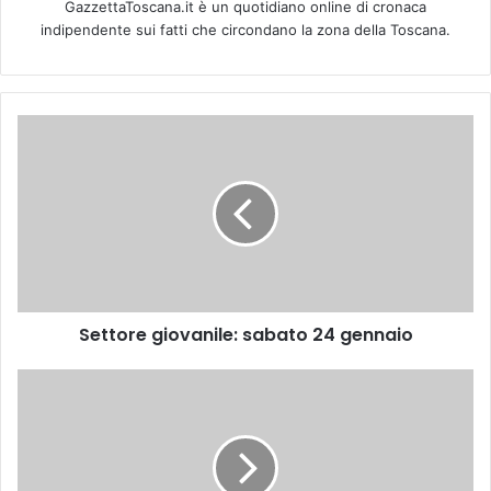
GazzettaToscana.it è un quotidiano online di cronaca
indipendente sui fatti che circondano la zona della Toscana.
S
e
t
t
o
r
e
g
i
Settore giovanile: sabato 24 gennaio
o
v
a
S
n
e
i
t
l
t
e
o