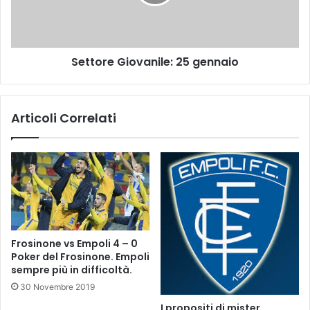
:
r
s
e
a
G
b
i
Settore Giovanile: 25 gennaio
a
o
t
v
o
a
2
n
Articoli Correlati
4
i
g
l
e
e
n
:
n
2
a
5
i
g
o
e
n
Frosinone vs Empoli 4 – 0
n
Poker del Frosinone. Empoli
a
sempre più in difficoltà.
i
30 Novembre 2019
o
I propositi di mister