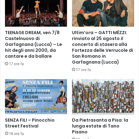
e
t
s
a
t
t
r
e
a
.
TEENAGE DREAM, ven 7/8
Ultim’ora – GATTI MÉZZI:
u
D
Castelnuovo di
rinviato al 25 agosto il
n
i
Garfagnana (Lucca) – Le
concerto di stasera alla
'
e
hit degli anni 2000, da
Fortezza delle Verrucole di
a
c
cantare e da ballare
San Romano in
l
i
Garfagnana (Lucca)
17 ore fa
t
s
17 ore fa
r
e
a
r
a
a
u
t
t
e
o
p
a
e
b
SENZA FILI – Pinocchio
Da Pietrasanta a Pisa: la
r
Street Festival
lunga estate di Tano
b
u
Pisano
a
n
18 ore fa
n