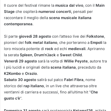
Il cuore del festival rimane la
musica dal vivo
, con il
Main
Stage
che ospiterà
numerosi concerti,
pensati per
raccontare il meglio della
scena musicale italiana
contemporanea
.
Si parte
giovedì 28 agosto
con l’atteso live dei
Folkstone
,
pionieri del
folk metal italiano
, che porteranno a
Empoli
la
loro miscela potente di
rock
ed echi
medievali
. Apriranno
la serata
Spleen
,
Drum’n’Jack
e
Sweet Child
.
Venerdì 29 agosto
sarà la volta di
Willie Peyote
, autore tra
i più lucidi e originali della
scena italiana
, preceduto da
K2Kombo
e
Orazio
.
Sabato 30 agosto
salirà sul palco
Fabri Fibra
, nome
storico del
rap italiano
, in un live che attraversa oltre
vent’anni di carriera e successi, fino all’ultima hit “
Che
gusto c’è
“.
Domenica 31 agosto
sarà protagonista
Ketama126
, artista