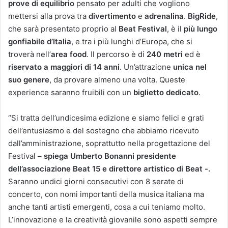
prove di equilibrio
pensato per adulti che vogliono
mettersi alla prova tra
divertimento
e
adrenalina
.
BigRide
,
che sarà presentato proprio al
Beat Festival
, è il
più lungo
gonfiabile d’Italia
, e tra i più lunghi d’Europa, che si
troverà nell’
area food
. Il percorso è di
240 metri
ed è
riservato a maggiori di 14 anni
. Un’attrazione
unica nel
suo genere
, da provare almeno una volta. Queste
experience saranno fruibili con un
biglietto dedicato
.
“Si tratta dell’undicesima edizione e siamo felici e grati
dell’entusiasmo e del sostegno che abbiamo ricevuto
dall’amministrazione, soprattutto nella progettazione del
Festival
– spiega Umberto Bonanni presidente
dell’associazione Beat 15 e direttore artistico di Beat -.
Saranno undici giorni consecutivi con 8 serate di
concerto, con nomi importanti della musica italiana ma
anche tanti artisti emergenti, cosa a cui teniamo molto.
L’innovazione e la creatività giovanile sono aspetti sempre