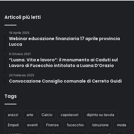
Articoli più letti
16 Aprile 2025
Webinar educazione finanziaria 17 aprile provincia
Lucca
9 Ottobre 2021
“Luana. Vita e lavoro”: il monumento ai Caduti sul
Lavoro di Fucecchio intitolato a Luana D’Orazio
24 Febbraio 2025
Convocazione Consiglio comunale di Cerreto Guidi
Tags
arazzi
arte
Calcio
capolavori
dipinto su tavola
Empoli
eventi
Firenze
fucecchio
istruzione
moda