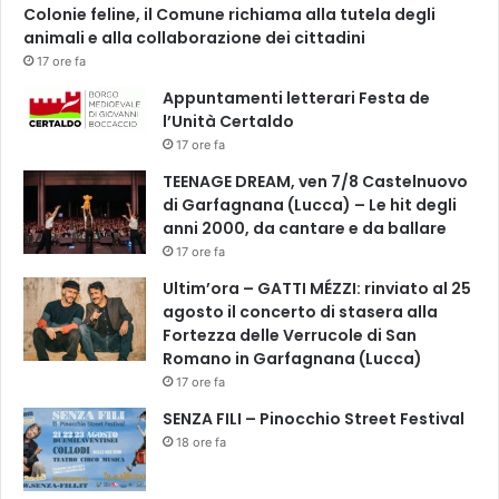
Colonie feline, il Comune richiama alla tutela degli
animali e alla collaborazione dei cittadini
17 ore fa
Appuntamenti letterari Festa de
l’Unità Certaldo
17 ore fa
TEENAGE DREAM, ven 7/8 Castelnuovo
di Garfagnana (Lucca) – Le hit degli
anni 2000, da cantare e da ballare
17 ore fa
Ultim’ora – GATTI MÉZZI: rinviato al 25
agosto il concerto di stasera alla
Fortezza delle Verrucole di San
Romano in Garfagnana (Lucca)
17 ore fa
SENZA FILI – Pinocchio Street Festival
18 ore fa