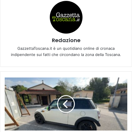
Redazione
GazzettaToscana.it è un quotidiano online di cronaca
indipendente sui fatti che circondano la zona della Toscana.
L
a
P
o
l
i
z
i
a