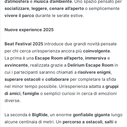
d’atmosfera
e
musica d’ambiente
. Uno spazio pensato per
socializzare
,
leggere
,
cenare all’aperto
o semplicemente
vivere il parco
durante le serate estive.
Nuove experience 2025
Beat Festival 2025
introduce due grandi novità pensate
per chi cerca un’esperienza ancora più
coinvolgente
.
La prima è una
Escape Room all’aperto
,
immersiva
e
avvincente
, realizzata grazie a
Delirium Escape Room
in
cui i partecipanti saranno chiamati a
risolvere enigmi
,
superare ostacoli
e
collaborare
per completare la sfida
nel minor tempo possibile. Un’esperienza adatta a
gruppi
di amici
,
famiglie
o semplici curiosi in cerca di emozioni
diverse.
La seconda è
BigRide
, un enorme
gonfiabile gigante
lungo
alcune centinaia di metri. Un
percorso a ostacoli
,
salti
e