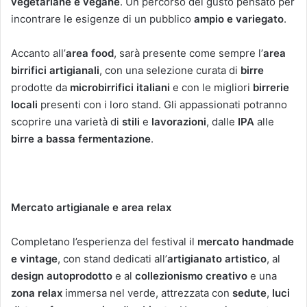
vegetariane e vegane
. Un percorso del gusto pensato per
incontrare le esigenze di un pubblico
ampio e variegato
.
Accanto all’
area food
, sarà presente come sempre l’
area
birrifici artigianali
, con una selezione curata di
birre
prodotte da
microbirrifici italiani
e con le migliori
birrerie
locali
presenti con i loro stand. Gli appassionati potranno
scoprire una varietà di
stili
e
lavorazioni
, dalle
IPA
alle
birre a bassa fermentazione
.
Mercato artigianale e area relax
Completano l’esperienza del festival il
mercato handmade
e vintage
, con stand dedicati all’
artigianato artistico
, al
design autoprodotto
e al
collezionismo creativo
e una
zona relax
immersa nel verde, attrezzata con
sedute
,
luci