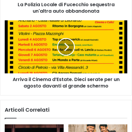
La Polizia Locale di Fucecchio sequestra
L
un'altra auto abbandonata
o
c
a
A
l
r
e
r
d
i
i
v
F
a
u
i
c
l
e
C
c
Arriva il Cinema d’Estate. Dieci serate per un
i
c
agosto davanti al grande schermo
n
h
e
i
m
o
a
Articoli Correlati
s
d
e
’
q
E
u
s