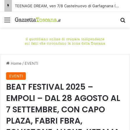
TEENAGE DREAM, ven 7/8 Castelnuovo di Garfagnana (Lucca) – Le hit degli anni 2000, da cantare e da ballare
Menu
C
Home
/
EVENTI
EVENTI
BEAT FESTIVAL 2025 –
EMPOLI – DAL 28 AGOSTO AL
7 SETTEMBRE, CON CAPO
PLAZA, FABRI FBRA,