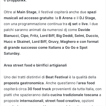
e
Droppunkk
.
Oltre al
Main Stage
, il festival ospiterà anche due
spazi
musicali ad accesso gratuito
: la
B Arena
e il
DJ Stage
,
con una programmazione continua tra
dj set
e
live
. I due
palchi saranno animati da numerosi dj come
Davide
Bianucci, Cipo, Fritz, Lord Biff, Big Deddi, Selmi, Duccio,
Hucc e Skainet, Lord Biff, Gruvy, Maghero e con format
di grande successo come Italians a Go Go e Spot
Saturday.
Area street food e birrifici artigianali
Uno dei tratti distintivi di
Beat Festival
è la qualità della
proposta gastronomica
. Anche quest’anno l’
area food
ospiterà circa
30 food truck
provenienti da tutta Italia, con
piatti che spazieranno dalla
cucina tradizionale toscana
a
proposte
internazionali
,
street food creativo
, opzioni