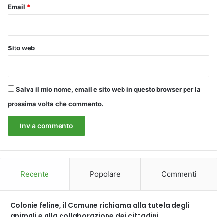
i
Email
*
o
a
l
n
u
i
n
e
e
Sito web
a
d
l
ì
l
1
e
9
Salva il mio nome, email e sito web in questo browser per la
v
g
prossima volta che commento.
i
e
t
n
t
n
i
a
m
i
e
o
d
d
Recente
Popolare
Commenti
e
o
l
p
l
o
Colonie feline, il Comune richiama alla tutela degli
a
l
animali e alla collaborazione dei cittadini