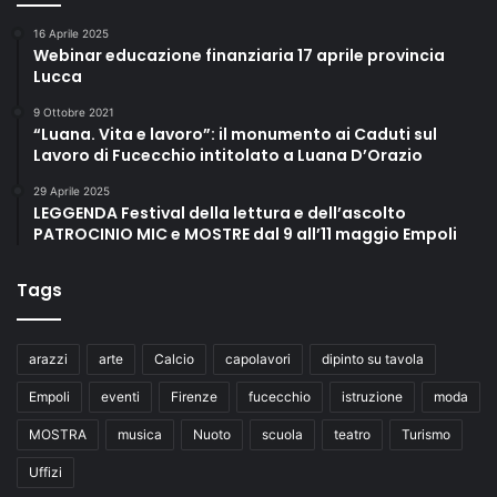
16 Aprile 2025
Webinar educazione finanziaria 17 aprile provincia
Lucca
9 Ottobre 2021
“Luana. Vita e lavoro”: il monumento ai Caduti sul
Lavoro di Fucecchio intitolato a Luana D’Orazio
29 Aprile 2025
LEGGENDA Festival della lettura e dell’ascolto
PATROCINIO MIC e MOSTRE dal 9 all’11 maggio Empoli
Tags
arazzi
arte
Calcio
capolavori
dipinto su tavola
Empoli
eventi
Firenze
fucecchio
istruzione
moda
MOSTRA
musica
Nuoto
scuola
teatro
Turismo
Uffizi