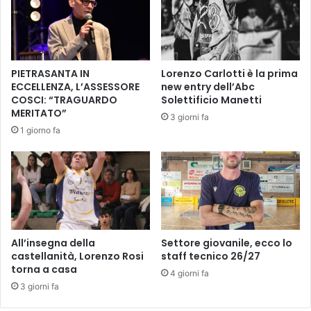
o
a
r
c
d
o
a
m
r
u
PIETRASANTA IN
Lorenzo Carlotti è la prima
e
n
ECCELLENZA, L’ASSESSORE
new entry dell’Abc
i
a
COSCI: “TRAGUARDO
Solettificio Manetti
b
l
MERITATO”
3 giorni fa
o
e
1 giorno fa
m
B
b
.
a
C
r
i
d
a
a
r
m
i
e
r
All’insegna della
Settore giovanile, ecco lo
n
i
castellanità, Lorenzo Rosi
staff tecnico 26/27
t
a
torna a casa
4 giorni fa
i
p
3 giorni fa
e
r
r