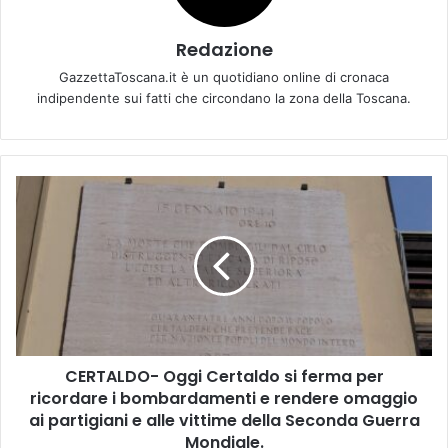
Redazione
GazzettaToscana.it è un quotidiano online di cronaca
indipendente sui fatti che circondano la zona della Toscana.
C
E
R
T
A
L
D
O
-
CERTALDO- Oggi Certaldo si ferma per
O
ricordare i bombardamenti e rendere omaggio
g
g
ai partigiani e alle vittime della Seconda Guerra
i
Mondiale.