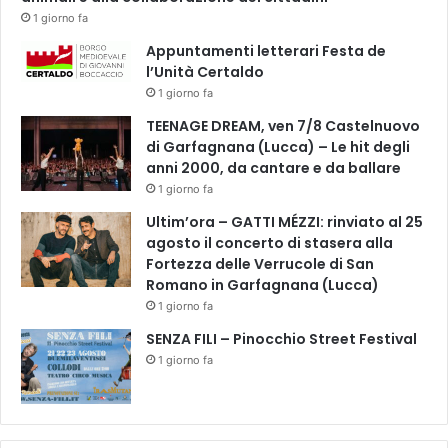
S
a
1 giorno fa
e
r
c
Appuntamenti letterari Festa de
i
o
l’Unità Certaldo
p
n
a
1 giorno fa
d
r
TEENAGE DREAM, ven 7/8 Castelnuovo
a
a
di Garfagnana (Lucca) – Le hit degli
G
z
anni 2000, da cantare e da ballare
u
i
1 giorno fa
e
o
r
n
Ultim’ora – GATTI MÉZZI: rinviato al 25
r
e
agosto il concerto di stasera alla
a
a
Fortezza delle Verrucole di San
M
l
Romano in Garfagnana (Lucca)
o
l
1 giorno fa
n
’
SENZA FILI – Pinocchio Street Festival
d
i
i
1 giorno fa
m
a
p
l
i
e
a
.