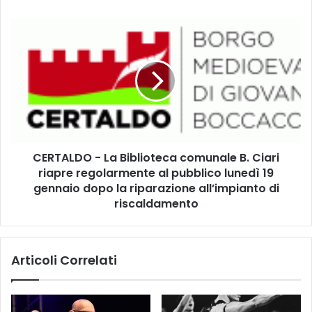
C
e
C
r
E
t
R
a
T
l
A
d
L
o
D
s
O
i
-
f
CERTALDO - La Biblioteca comunale B. Ciari
L
e
riapre regolarmente al pubblico lunedì 19
a
r
B
gennaio dopo la riparazione all’impianto di
m
i
riscaldamento
a
b
p
l
e
i
r
Articoli Correlati
o
r
t
i
e
c
c