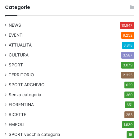
n
Categorie
t
o
d
NEWS
10.947
i
r
EVENTI
9.252
i
ATTUALITÀ
3.818
s
c
CULTURA
3.587
a
SPORT
l
3.079
d
TERRITORIO
2.325
a
SPORT ARCHIVIO
m
629
e
Senza categoria
360
n
t
FIORENTINA
651
o
RICETTE
253
EMPOLI
1.930
SPORT
vecchia categoria
15