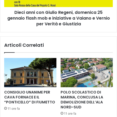
z
n
i
i
o
Dieci anni con Giulio Regeni, domenica 25
c
n
gennaio flash mob e iniziative a Vaiano e Vernio
o
e
n
per Verità e Giustizia
g
G
r
i
a
u
Articoli Correlati
t
l
u
i
i
o
t
R
a
e
e
g
p
e
o
n
s
i
CONSIGLIO UNANIME PER
POLO SCOLASTICO DI
t
,
CAVA FORNACE E IL
MARINA, CONCLUSA LA
i
d
“PONTICELLO” DI FIUMETTO
DEMOLIZIONE DELL’ALA
d
o
NORD-SUD
11 ore fa
i
m
11 ore fa
l
e