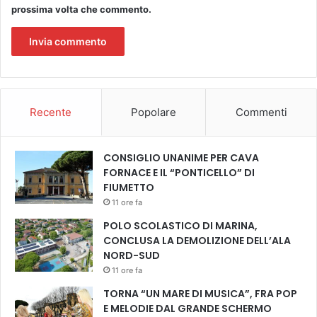
r
prossima volta che commento.
n
i
o
p
e
r
V
Recente
Popolare
Commenti
e
r
i
CONSIGLIO UNANIME PER CAVA
t
FORNACE E IL “PONTICELLO” DI
à
FIUMETTO
e
11 ore fa
G
POLO SCOLASTICO DI MARINA,
i
CONCLUSA LA DEMOLIZIONE DELL’ALA
u
NORD-SUD
s
t
11 ore fa
i
TORNA “UN MARE DI MUSICA”, FRA POP
z
E MELODIE DAL GRANDE SCHERMO
i