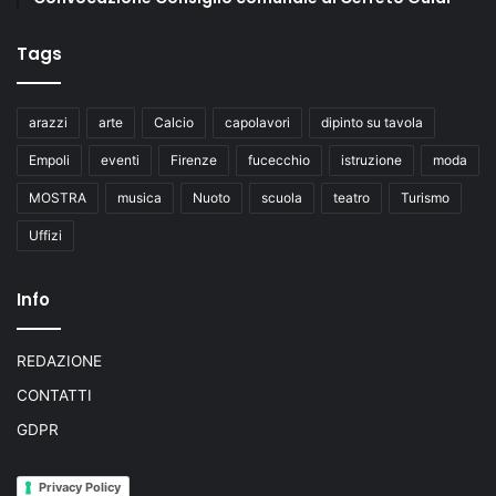
Tags
arazzi
arte
Calcio
capolavori
dipinto su tavola
Empoli
eventi
Firenze
fucecchio
istruzione
moda
MOSTRA
musica
Nuoto
scuola
teatro
Turismo
Uffizi
Info
REDAZIONE
CONTATTI
GDPR
Privacy Policy