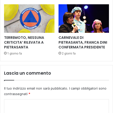
a
n
v
i
o
c
r
a
o
2
p
5
e
g
TERREMOTO, NESSUNA
CARNEVALE DI
r
e
CRITICITA’ RILEVATA A
PIETRASANTA, FRANCA DINI
l
PIETRASANTA
CONFERMATA PRESIDENTE
n
a
n
1 giorno fa
2 giorni fa
c
a
a
i
m
o
Lascia un commento
p
f
a
l
g
a
Il tuo indirizzo email non sarà pubblicato.
I campi obbligatori sono
n
s
contrassegnati
*
a
h
f
m
C
i
o
s
b
o