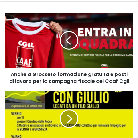
A
n
c
h
e
a
G
r
o
Anche a Grosseto formazione gratuita e posti
s
di lavoro per la campagna fiscale del Caaf Cgil
s
e
t
D
o
i
f
e
o
c
r
i
m
a
a
n