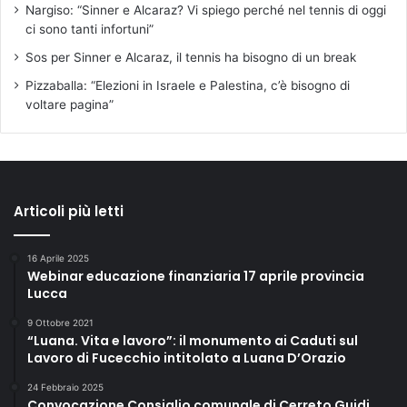
Nargiso: “Sinner e Alcaraz? Vi spiego perché nel tennis di oggi
ci sono tanti infortuni”
Sos per Sinner e Alcaraz, il tennis ha bisogno di un break
Pizzaballa: “Elezioni in Israele e Palestina, c’è bisogno di
voltare pagina”
Articoli più letti
16 Aprile 2025
Webinar educazione finanziaria 17 aprile provincia
Lucca
9 Ottobre 2021
“Luana. Vita e lavoro”: il monumento ai Caduti sul
Lavoro di Fucecchio intitolato a Luana D’Orazio
24 Febbraio 2025
Convocazione Consiglio comunale di Cerreto Guidi