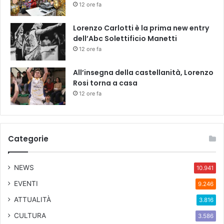
12 ore fa
a
Lorenzo Carlotti è la prima new entry
dell’Abc Solettificio Manetti
12 ore fa
All’insegna della castellanità, Lorenzo
Rosi torna a casa
12 ore fa
Categorie
NEWS
10.941
EVENTI
9.246
ATTUALITÀ
3.816
CULTURA
3.586