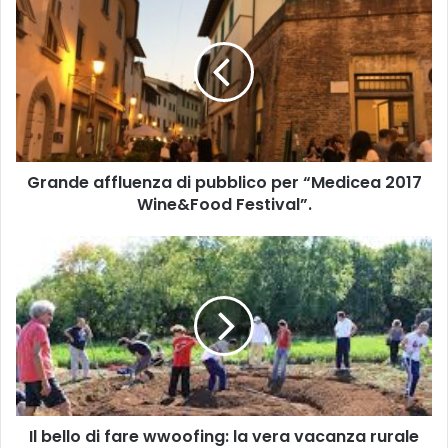
r
a
n
d
e
a
f
f
Grande affluenza di pubblico per “Medicea 2017
l
Wine&Food Festival”.
u
e
n
I
z
l
a
b
d
e
i
l
p
l
u
o
b
d
b
i
l
Il bello di fare wwoofing: la vera vacanza rurale
f