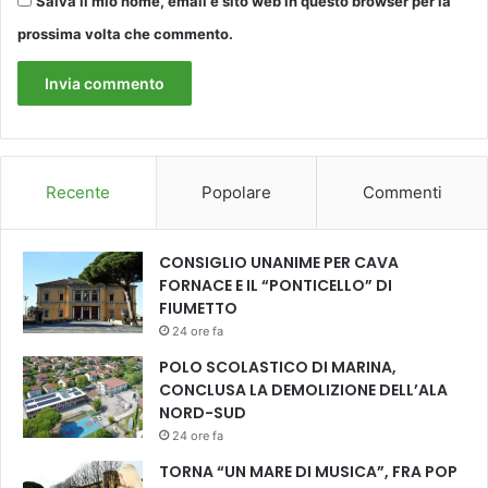
Salva il mio nome, email e sito web in questo browser per la
prossima volta che commento.
Recente
Popolare
Commenti
CONSIGLIO UNANIME PER CAVA
FORNACE E IL “PONTICELLO” DI
FIUMETTO
24 ore fa
POLO SCOLASTICO DI MARINA,
CONCLUSA LA DEMOLIZIONE DELL’ALA
NORD-SUD
24 ore fa
TORNA “UN MARE DI MUSICA”, FRA POP