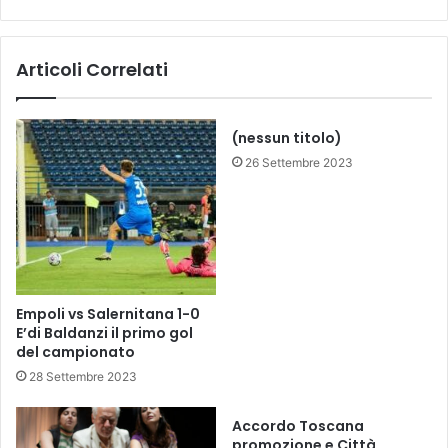
i
a
c
r
o
e
Articoli Correlati
p
w
e
w
r
o
“
o
(nessun titolo)
M
f
26 Settembre 2023
e
i
d
n
i
g
c
:
e
l
a
a
2
v
Empoli vs Salernitana 1-0
0
e
E’di Baldanzi il primo gol
1
r
del campionato
7
a
28 Settembre 2023
W
v
i
a
Accordo Toscana
n
c
promozione e Città
e