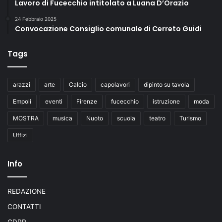
Lavoro di Fucecchio intitolato a Luana D’Orazio
24 Febbraio 2025
Convocazione Consiglio comunale di Cerreto Guidi
Tags
arazzi
arte
Calcio
capolavori
dipinto su tavola
Empoli
eventi
Firenze
fucecchio
istruzione
moda
MOSTRA
musica
Nuoto
scuola
teatro
Turismo
Uffizi
Info
REDAZIONE
CONTATTI