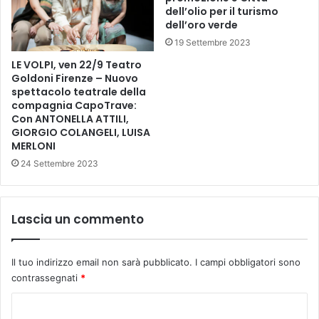
a
dell’olio per il turismo
&
n
dell’oro verde
F
z
19 Settembre 2023
o
a
o
r
LE VOLPI, ven 22/9 Teatro
d
u
Goldoni Firenze – Nuovo
F
spettacolo teatrale della
r
compagnia CapoTrave:
e
a
Con ANTONELLA ATTILI,
s
l
GIORGIO COLANGELI, LUISA
t
e
MERLONI
i
24 Settembre 2023
v
a
l
”
Lascia un commento
.
Il tuo indirizzo email non sarà pubblicato.
I campi obbligatori sono
contrassegnati
*
C