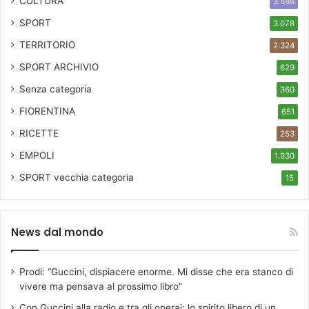
CULTURA
3.586
SPORT
3.078
TERRITORIO
2.324
SPORT ARCHIVIO
629
Senza categoria
360
FIORENTINA
651
RICETTE
253
EMPOLI
1.930
SPORT
vecchia categoria
15
News dal mondo
Prodi: “Guccini, dispiacere enorme. Mi disse che era stanco di
vivere ma pensava al prossimo libro”
Con Guccini alla radio e tra gli operai: lo spirito libero di un