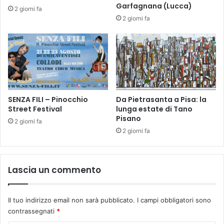
l
Garfagnana (Lucca)
S
2 giorni fa
’
E
2 giorni fa
E
B
m
A
p
C
o
H
r
i
o
SENZA FILI – Pinocchio
Da Pietrasanta a Pisa: la
S
Street Festival
lunga estate di Tano
o
Pisano
l
2 giorni fa
i
2 giorni fa
d
a
l
Lascia un commento
e
Il tuo indirizzo email non sarà pubblicato.
I campi obbligatori sono
contrassegnati
*