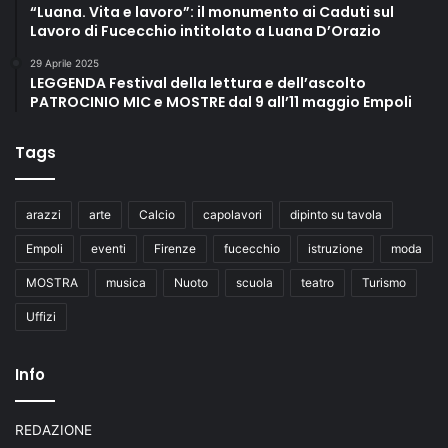
“Luana. Vita e lavoro”: il monumento ai Caduti sul
Lavoro di Fucecchio intitolato a Luana D’Orazio
29 Aprile 2025
LEGGENDA Festival della lettura e dell’ascolto
PATROCINIO MIC e MOSTRE dal 9 all’11 maggio Empoli
Tags
arazzi
arte
Calcio
capolavori
dipinto su tavola
Empoli
eventi
Firenze
fucecchio
istruzione
moda
MOSTRA
musica
Nuoto
scuola
teatro
Turismo
Uffizi
Info
REDAZIONE