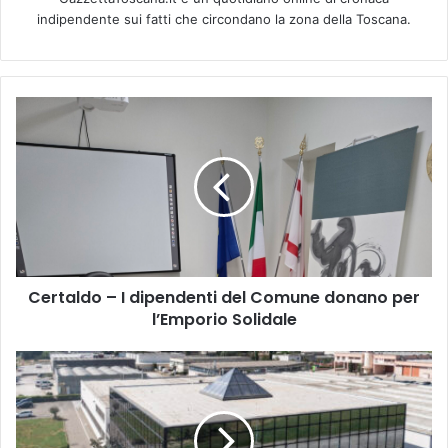
indipendente sui fatti che circondano la zona della Toscana.
C
e
r
t
a
l
d
o
–
Certaldo – I dipendenti del Comune donano per
I
l’Emporio Solidale
d
i
p
N
e
U
n
M
d
E
e
R