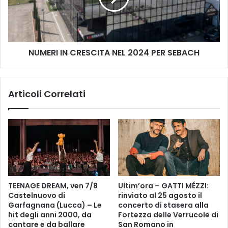
n
I
t
I
i
N
d
C
e
NUMERI IN CRESCITA NEL 2024 PER SEBACH
R
l
E
C
S
o
C
Articoli Correlati
m
I
u
T
n
A
e
N
d
E
o
L
n
2
a
0
n
2
TEENAGE DREAM, ven 7/8
Ultim’ora – GATTI MÉZZI:
o
4
Castelnuovo di
rinviato al 25 agosto il
p
P
Garfagnana (Lucca) – Le
concerto di stasera alla
e
E
hit degli anni 2000, da
Fortezza delle Verrucole di
r
R
cantare e da ballare
San Romano in