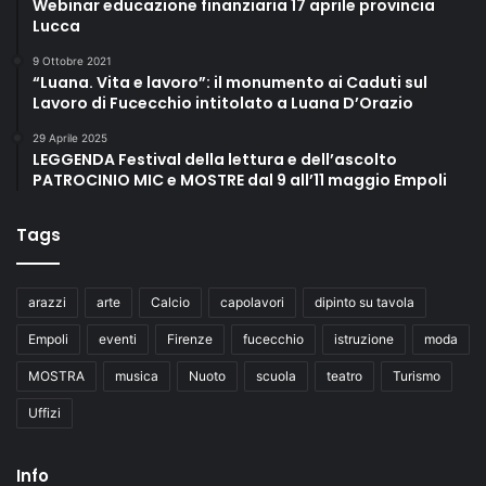
Webinar educazione finanziaria 17 aprile provincia
Lucca
9 Ottobre 2021
“Luana. Vita e lavoro”: il monumento ai Caduti sul
Lavoro di Fucecchio intitolato a Luana D’Orazio
29 Aprile 2025
LEGGENDA Festival della lettura e dell’ascolto
PATROCINIO MIC e MOSTRE dal 9 all’11 maggio Empoli
Tags
arazzi
arte
Calcio
capolavori
dipinto su tavola
Empoli
eventi
Firenze
fucecchio
istruzione
moda
MOSTRA
musica
Nuoto
scuola
teatro
Turismo
Uffizi
Info