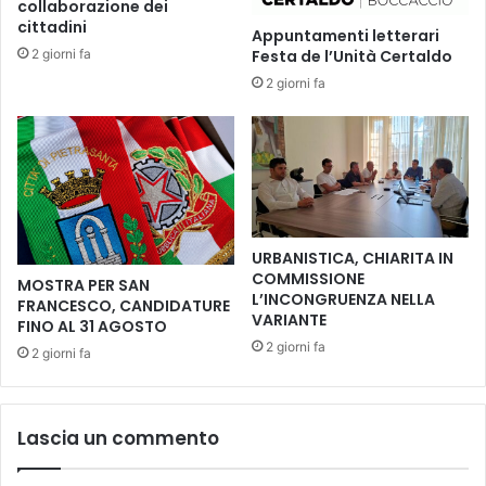
collaborazione dei
a
s
cittadini
Appuntamenti letterari
C
t
2 giorni fa
Festa de l’Unità Certaldo
r
r
2 giorni fa
i
a
s
i
t
n
i
u
a
o
n
v
i
i
f
i
URBANISTICA, CHIARITA IN
o
n
COMMISSIONE
MOSTRA PER SAN
n
v
L’INCONGRUENZA NELLA
FRANCESCO, CANDIDATURE
d
e
VARIANTE
FINO AL 31 AGOSTO
a
s
2 giorni fa
2 giorni fa
t
t
o
i
r
m
e
e
Lascia un commento
d
n
i
t