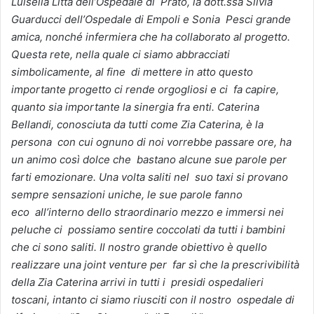
Luisella Litta dell’Ospedale di Prato, la dott.ssa Silvia
Guarducci dell’Ospedale di Empoli e Sonia Pesci grande
amica, nonché infermiera che ha collaborato al progetto.
Questa rete, nella quale ci siamo abbracciati
simbolicamente, al fine di mettere in atto questo
importante progetto ci rende orgogliosi e ci fa capire,
quanto sia importante la sinergia fra enti. Caterina
Bellandi, conosciuta da tutti come Zia Caterina, è la
persona con cui ognuno di noi vorrebbe passare ore, ha
un animo così dolce che bastano alcune sue parole per
farti emozionare. Una volta saliti nel suo taxi si provano
sempre sensazioni uniche, le sue parole fanno
eco all’interno dello straordinario mezzo e immersi nei
peluche ci possiamo sentire coccolati da tutti i bambini
che ci sono saliti. Il nostro grande obiettivo è quello
realizzare una joint venture per far sì che la prescrivibilità
della Zia Caterina arrivi in tutti i presidi ospedalieri
toscani, intanto ci siamo riusciti con il nostro ospedale di