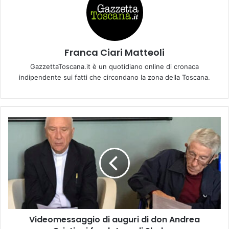
Franca Ciari Matteoli
GazzettaToscana.it è un quotidiano online di cronaca
indipendente sui fatti che circondano la zona della Toscana.
V
i
d
e
o
m
e
s
s
Videomessaggio di auguri di don Andrea
a