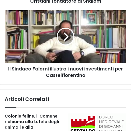
Cristiani fondatore di Shalom
g
g
i
I
o
l
d
S
i
i
a
n
u
d
g
a
u
c
r
o
i
Il Sindaco Falorni illustra i nuovi investimenti per
F
d
Castelfiorentino
a
i
l
d
o
o
r
Articoli Correlati
n
n
A
i
n
i
Colonie feline, il Comune
d
l
richiama alla tutela degli
r
l
animali e alla
e
u