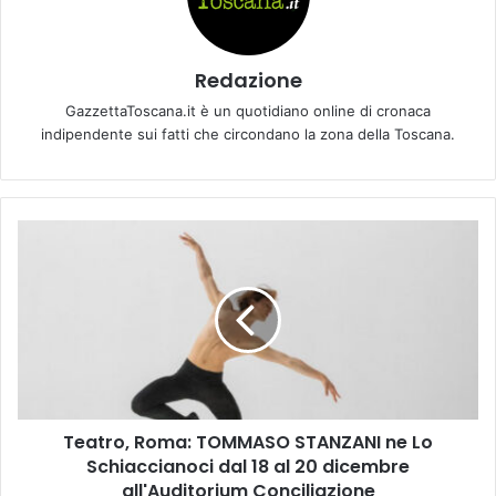
Redazione
GazzettaToscana.it è un quotidiano online di cronaca
indipendente sui fatti che circondano la zona della Toscana.
T
e
a
t
r
o
,
R
o
Teatro, Roma: TOMMASO STANZANI ne Lo
m
Schiaccianoci dal 18 al 20 dicembre
a
:
all'Auditorium Conciliazione