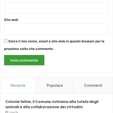
o
B
n
i
c
r
i
Sito web
d
l
w
i
a
a
t
z
c
Salva il mio nome, email e sito web in questo browser per la
i
h
prossima volta che commento.
o
i
n
n
e
g
i
n
v
e
Recente
Popolare
Commenti
r
n
a
Colonie feline, il Comune richiama alla tutela degli
l
animali e alla collaborazione dei cittadini
e
1 ora fa