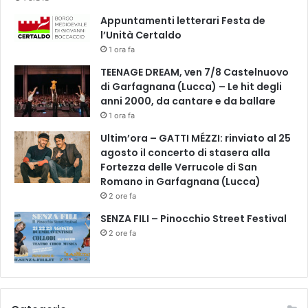
a
Appuntamenti letterari Festa de
d
l’Unità Certaldo
A
r
1 ora fa
n
TEENAGE DREAM, ven 7/8 Castelnuovo
o
di Garfagnana (Lucca) – Le hit degli
v
anni 2000, da cantare e da ballare
e
1 ora fa
c
c
Ultim’ora – GATTI MÉZZI: rinviato al 25
h
agosto il concerto di stasera alla
i
Fortezza delle Verrucole di San
o
Romano in Garfagnana (Lucca)
2 ore fa
SENZA FILI – Pinocchio Street Festival
2 ore fa