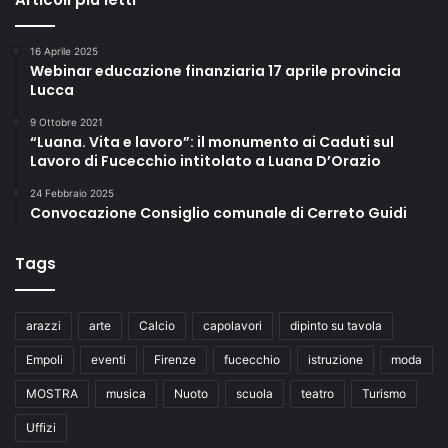
16 Aprile 2025
Webinar educazione finanziaria 17 aprile provincia
Lucca
9 Ottobre 2021
“Luana. Vita e lavoro”: il monumento ai Caduti sul
Lavoro di Fucecchio intitolato a Luana D’Orazio
24 Febbraio 2025
Convocazione Consiglio comunale di Cerreto Guidi
Tags
arazzi
arte
Calcio
capolavori
dipinto su tavola
Empoli
eventi
Firenze
fucecchio
istruzione
moda
MOSTRA
musica
Nuoto
scuola
teatro
Turismo
Uffizi