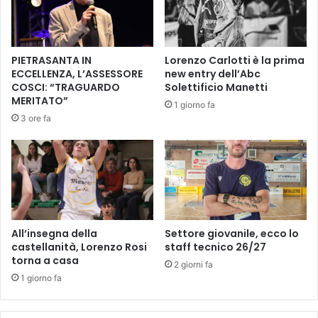
h
l
i
’
a
a
c
m
PIETRASANTA IN
Lorenzo Carlotti è la prima
c
b
ECCELLENZA, L’ASSESSORE
new entry dell’Abc
i
i
COSCI: “TRAGUARDO
Solettificio Manetti
a
e
MERITATO”
1 giorno fa
n
n
3 ore fa
o
t
c
e
i
”
d
,
a
u
l
l
1
t
8
i
All’insegna della
Settore giovanile, ecco lo
a
m
castellanità, Lorenzo Rosi
staff tecnico 26/27
l
torna a casa
o
2 giorni fa
2
a
1 giorno fa
0
p
d
p
i