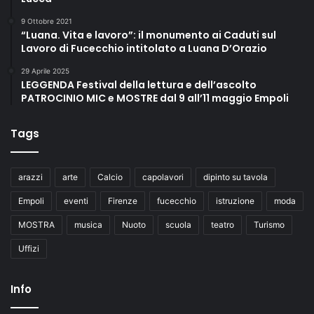
9 Ottobre 2021
“Luana. Vita e lavoro”: il monumento ai Caduti sul
Lavoro di Fucecchio intitolato a Luana D’Orazio
29 Aprile 2025
LEGGENDA Festival della lettura e dell’ascolto
PATROCINIO MIC e MOSTRE dal 9 all’11 maggio Empoli
Tags
arazzi
arte
Calcio
capolavori
dipinto su tavola
Empoli
eventi
Firenze
fucecchio
istruzione
moda
MOSTRA
musica
Nuoto
scuola
teatro
Turismo
Uffizi
Info