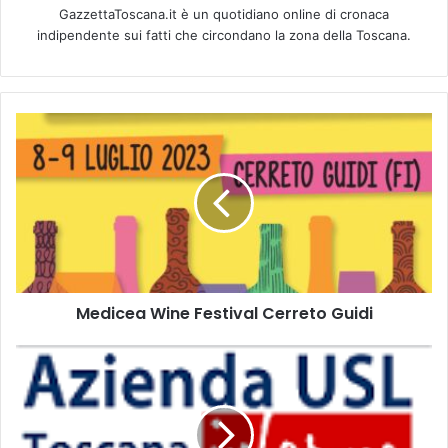
GazzettaToscana.it è un quotidiano online di cronaca
indipendente sui fatti che circondano la zona della Toscana.
M
e
d
i
c
e
a
W
i
Medicea Wine Festival Cerreto Guidi
n
e
F
O
e
n
s
c
t
o
i
l