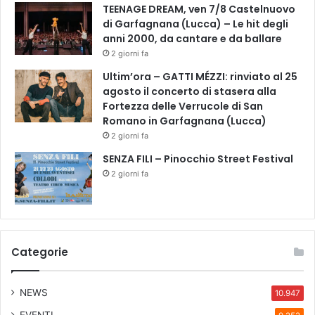
t
TEENAGE DREAM, ven 7/8 Castelnuovo
i
di Garfagnana (Lucca) – Le hit degli
v
anni 2000, da cantare e da ballare
e
2 giorni fa
e
Ultim’ora – GATTI MÉZZI: rinviato al 25
c
agosto il concerto di stasera alla
u
Fortezza delle Verrucole di San
r
Romano in Garfagnana (Lucca)
e
p
2 giorni fa
a
SENZA FILI – Pinocchio Street Festival
l
2 giorni fa
l
i
a
t
i
Categorie
v
e
NEWS
10.947