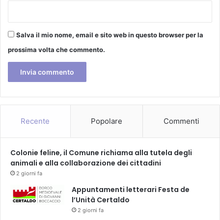
e
g
r
Salva il mio nome, email e sito web in questo browser per la
a
z
prossima volta che commento.
i
o
n
e
f
r
a
Recente
Popolare
Commenti
t
e
r
Colonie feline, il Comune richiama alla tutela degli
a
animali e alla collaborazione dei cittadini
p
2 giorni fa
i
Appuntamenti letterari Festa de
e
l’Unità Certaldo
a
2 giorni fa
t