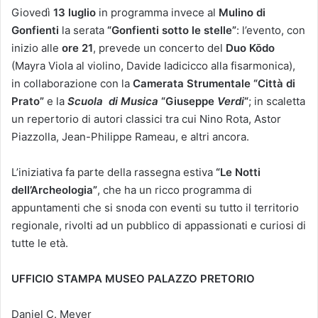
Giovedì
13 luglio
in programma invece al
Mulino di
Gonfienti
la serata
“Gonfienti sotto le stelle”
: l’evento, con
inizio alle
ore 21
, prevede un concerto del
Duo Kōdo
(Mayra Viola al violino, Davide Iadicicco alla fisarmonica),
in collaborazione con la
Camerata Strumentale “Città di
Prato”
e la
Scuola
di Musica
“Giuseppe
Verdi
“
; in scaletta
un repertorio di autori classici tra cui Nino Rota, Astor
Piazzolla, Jean-Philippe Rameau, e altri ancora.
L’iniziativa fa parte della rassegna estiva
“Le Notti
dell’Archeologia”
, che ha un ricco programma di
appuntamenti che si snoda con eventi su tutto il territorio
regionale, rivolti ad un pubblico di appassionati e curiosi di
tutte le età.
UFFICIO STAMPA MUSEO PALAZZO PRETORIO
Daniel C. Meyer