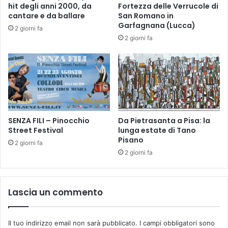
f
hit degli anni 2000, da
Fortezza delle Verrucole di
o
cantare e da ballare
San Romano in
r
Garfagnana (Lucca)
2 giorni fa
m
2 giorni fa
a
t
i
v
o
s
u
SENZA FILI – Pinocchio
Da Pietrasanta a Pisa: la
l
Street Festival
lunga estate di Tano
l
Pisano
e
2 giorni fa
c
2 giorni fa
u
r
e
Lascia un commento
s
i
m
Il tuo indirizzo email non sarà pubblicato.
I campi obbligatori sono
u