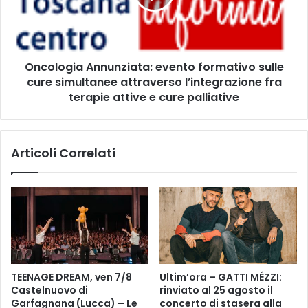
v
o
a
g
l
i
C
a
Oncologia Annunziata: evento formativo sulle
e
A
r
cure simultanee attraverso l’integrazione fra
n
r
n
terapie attive e cure palliative
e
u
t
n
o
z
Articoli Correlati
G
i
u
a
i
t
d
a
i
:
e
v
e
n
TEENAGE DREAM, ven 7/8
Ultim’ora – GATTI MÉZZI:
t
Castelnuovo di
rinviato al 25 agosto il
o
Garfagnana (Lucca) – Le
concerto di stasera alla