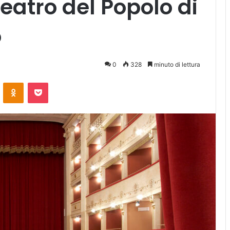
atro del Popolo di
o
0
328
minuto di lettura
ontakte
Odnoklassniki
Pocket