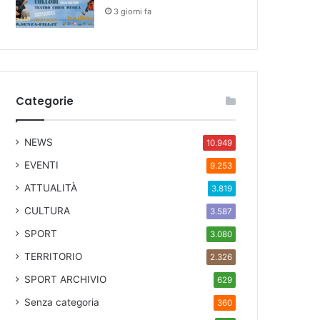
3 giorni fa
Categorie
NEWS
10.949
EVENTI
9.253
ATTUALITÀ
3.819
CULTURA
3.587
SPORT
3.080
TERRITORIO
2.326
SPORT ARCHIVIO
629
Senza categoria
360