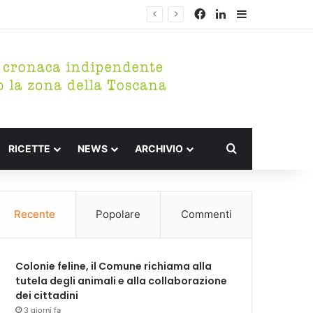
Facebook
LinkedIn
Barra lateral
Cerca per
RICETTE
NEWS
ARCHIVIO
Recente
Popolare
Commenti
Colonie feline, il Comune richiama alla
tutela degli animali e alla collaborazione
dei cittadini
3 giorni fa