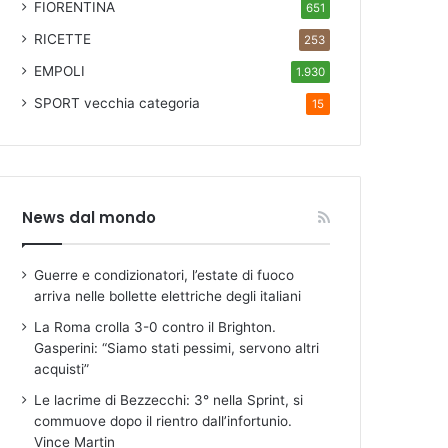
FIORENTINA
651
RICETTE
253
EMPOLI
1.930
SPORT
vecchia categoria
15
News dal mondo
Guerre e condizionatori, l’estate di fuoco
arriva nelle bollette elettriche degli italiani
La Roma crolla 3-0 contro il Brighton.
Gasperini: “Siamo stati pessimi, servono altri
acquisti”
Le lacrime di Bezzecchi: 3° nella Sprint, si
commuove dopo il rientro dall’infortunio.
Vince Martin