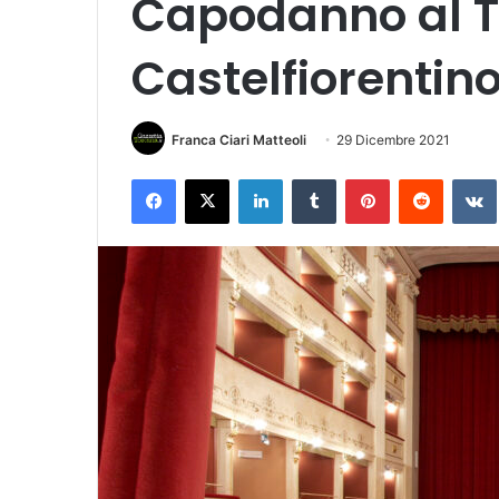
Capodanno al Te
Castelfiorentin
Franca Ciari Matteoli
29 Dicembre 2021
Facebook
X
LinkedIn
Tumblr
Pinterest
Reddit
VK