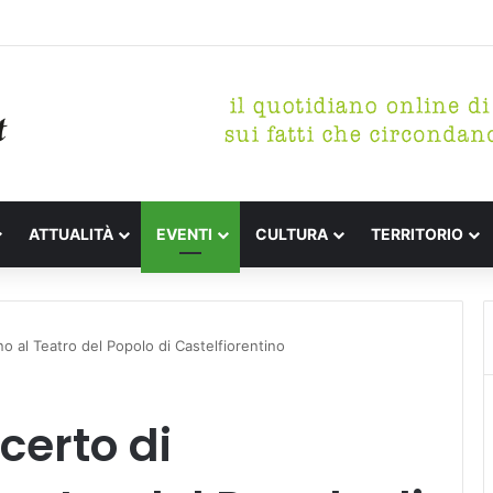
 letterari Festa de l’Unità Certaldo
ATTUALITÀ
EVENTI
CULTURA
TERRITORIO
o al Teatro del Popolo di Castelfiorentino
certo di