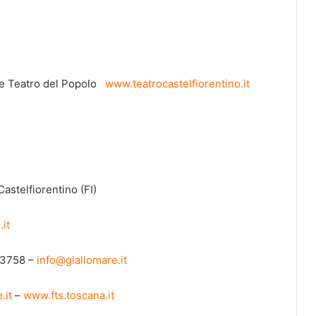
ione Teatro del Popolo
www.teatrocastelfiorentino.it
astelfiorentino (FI)
.it
-83758 –
info@giallomare.it
.it
–
www.fts.toscana.it