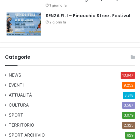
1 giorno fa
SENZA FILI – Pinocchio Street Festival
2 giorni fa
Categorie
NEWS
10.947
EVENTI
9.252
ATTUALITÀ
3.818
CULTURA
3.587
SPORT
3.079
TERRITORIO
2.325
SPORT ARCHIVIO
629