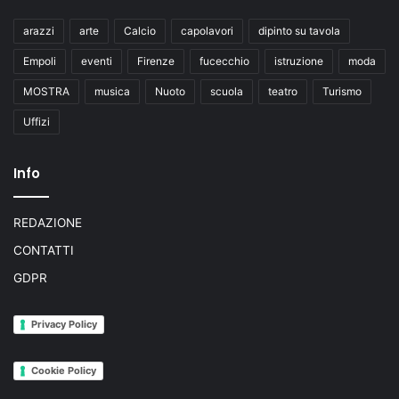
arazzi
arte
Calcio
capolavori
dipinto su tavola
Empoli
eventi
Firenze
fucecchio
istruzione
moda
MOSTRA
musica
Nuoto
scuola
teatro
Turismo
Uffizi
Info
REDAZIONE
CONTATTI
GDPR
Privacy Policy
Cookie Policy