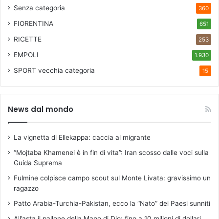
Senza categoria
360
FIORENTINA
651
RICETTE
253
EMPOLI
1.930
SPORT
vecchia categoria
15
News dal mondo
La vignetta di Ellekappa: caccia al migrante
“Mojtaba Khamenei è in fin di vita”: Iran scosso dalle voci sulla
Guida Suprema
Fulmine colpisce campo scout sul Monte Livata: gravissimo un
ragazzo
Patto Arabia-Turchia-Pakistan, ecco la “Nato” dei Paesi sunniti
All’asta il pallone della Mano di Dio: fino a 10 milioni di dollari