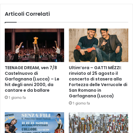
i
n
e
i
Articoli Correlati
r
c
e
a
C
2
a
3
r
n
r
o
a
v
r
e
a
m
TEENAGE DREAM, ven 7/8
Ultim’ora – GATTI MÉZZI:
d
b
Castelnuovo di
rinviato al 25 agosto il
i
r
Garfagnana (Lucca) – Le
concerto di stasera alla
F
e
hit degli anni 2000, da
Fortezza delle Verrucole di
i
2
cantare e da ballare
San Romano in
r
0
Garfagnana (Lucca)
1 giorno fa
e
2
1 giorno fa
n
5
z
s
e
a
-
r
P
à