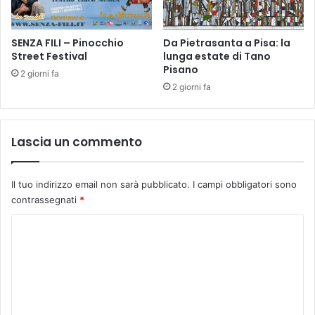
r
a
i
n
m
SENZA FILI – Pinocchio
Da Pietrasanta a Pisa: la
c
Street Festival
lunga estate di Tano
o
o
Pisano
t
r
2 giorni fa
o
a
2 giorni fa
u
i
r
l
t
m
Lascia un commento
e
e
a
e
t
t
Il tuo indirizzo email non sarà pubblicato.
I campi obbligatori sono
r
i
contrassegnati
*
a
n
l
g
C
e
'
o
A
z
m
z
m
u
r
e