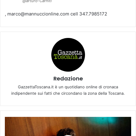
@arturo-Carniti
, marco@mannuccionline.com cell 347.7985172
Redazione
GazzettaToscana.it è un quotidiano online di cronaca
indipendente sui fatti che circondano la zona della Toscana.
R
K
O