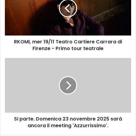
M
I
,
m
e
r
RKOMI, mer 19/11 Teatro Cartiere Carrara di
1
Firenze - Primo tour teatrale
9
/
1
S
1
i
T
p
e
a
a
r
t
t
r
e
o
.
C
D
a
Si parte. Domenica 23 novembre 2025 sarà
o
r
ancora il meeting 'Azzurrissimo'.
m
t
e