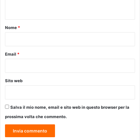
r
n
i
t
s
s
o
Nome
*
i
*
m
o
'
Email
*
.
Sito web
Salva il mio nome, email e sito web in questo browser per la
prossima volta che commento.