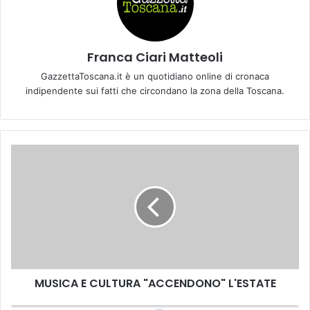
Franca Ciari Matteoli
GazzettaToscana.it è un quotidiano online di cronaca
indipendente sui fatti che circondano la zona della Toscana.
M
U
S
I
C
A
E
C
U
MUSICA E CULTURA "ACCENDONO" L'ESTATE
L
T