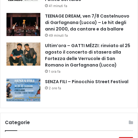
l
41 minuti fa
t
TEENAGE DREAM, ven 7/8 Castelnuovo
r
di Garfagnana (Lucca) – Le hit degli
e
anni 2000, da cantare e da ballare
1
49 minuti fa
0
0
Ultim’ora – GATTI MÉZZI: rinviato al 25
n
agosto il concerto di stasera alla
u
Fortezza delle Verrucole di San
o
Romano in Garfagnana (Lucca)
v
1 ora fa
i
SENZA FILI – Pinocchio Street Festival
p
2 ore fa
o
s
t
i
l
e
Categorie
t
t