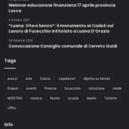
Webinar educazione finanziaria 17 aprile provincia
Lucca
9 Ottobre 2021
“Luana. Vita e lavoro”: il monumento ai Caduti sul
Lavoro di Fucecchio intitolato a Luana D’Orazio
24 Febbraio 2025
Convocazione Consiglio comunale di Cerreto Guidi
Tags
arazzi
arte
Calcio
capolavori
dipinto su tavola
Empoli
eventi
Firenze
fucecchio
istruzione
moda
MOSTRA
musica
Nuoto
scuola
teatro
Turismo
Uffizi
Info