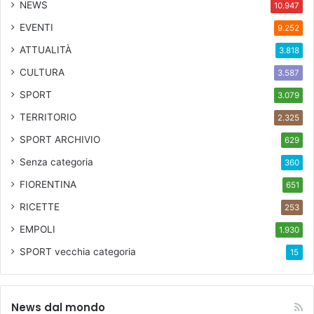
NEWS
10.947
o
EVENTI
9.252
ATTUALITÀ
3.818
CULTURA
3.587
SPORT
3.079
TERRITORIO
2.325
SPORT ARCHIVIO
629
Senza categoria
360
FIORENTINA
651
RICETTE
253
EMPOLI
1.930
SPORT
vecchia categoria
15
News dal mondo