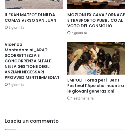
p
o
IL “SAN MATEO” DI NILDA
MOZIONI EX CAVA FORNACE
s
COMAS VERSO SAN JUAN
E TRASPORTO PUBBLICO AL
a
VOTO DEL CONSIGLIO
2 giorni fa
l
7 giorni fa
a
p
Vicenda
r
Montedomini_ARAT:
i
SCORRETTEZZA E
m
CONCORRENZA SLEALE
a
NELLA GESTIONE DEGLI
ANZIANI NECESSARI
p
PROVVEDIMENTI IMMEDIATI
i
EMPOLI. Torna per il Beat
e
7 giorni fa
Festival l’Ape che incontra
t
le giovani generazioni
r
1 settimana fa
a
p
e
Lascia un commento
r
l