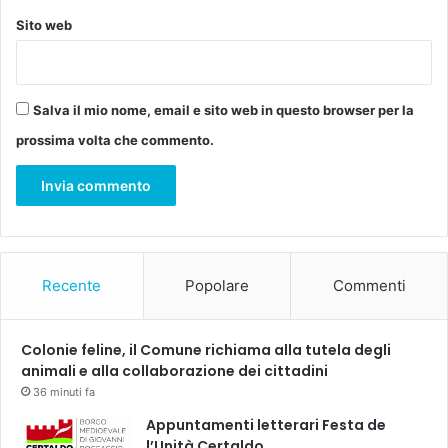
a
p
Sito web
a
l
a
z
Salva il mio nome, email e sito web in questo browser per la
z
prossima volta che commento.
i
n
a
c
h
e
o
Recente
Popolare
Commenti
s
p
i
Colonie feline, il Comune richiama alla tutela degli
t
animali e alla collaborazione dei cittadini
e
36 minuti fa
r
à
Appuntamenti letterari Festa de
o
l’Unità Certaldo