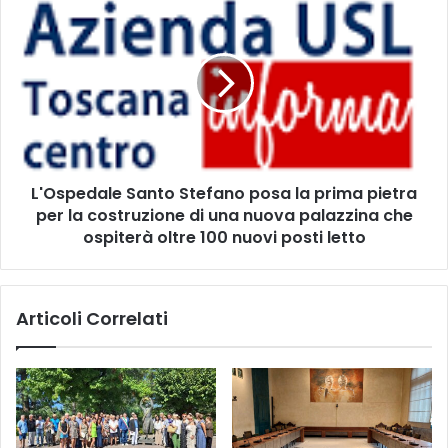
U
L
R
'
A
O
"
s
A
p
C
e
C
d
E
a
N
l
L'Ospedale Santo Stefano posa la prima pietra
D
e
O
per la costruzione di una nuova palazzina che
S
N
a
ospiterà oltre 100 nuovi posti letto
O
n
"
t
L
o
Articoli Correlati
'
S
E
t
S
e
T
f
A
a
T
n
E
o