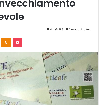
 invecchiamento
evole
0
286
2 minuti di lettura
ontakte
Odnoklassniki
Pocket