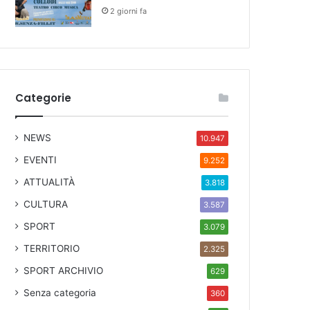
2 giorni fa
Categorie
NEWS
10.947
EVENTI
9.252
ATTUALITÀ
3.818
CULTURA
3.587
SPORT
3.079
TERRITORIO
2.325
SPORT ARCHIVIO
629
Senza categoria
360