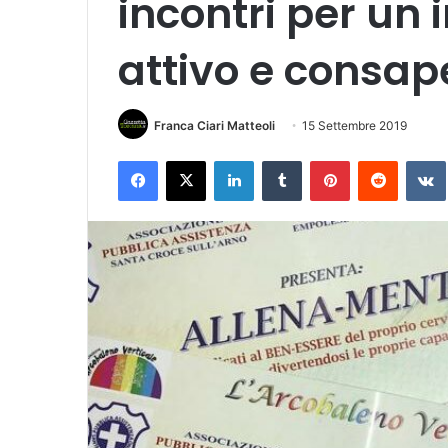
incontri per un
attivo e consap
Franca Ciari Matteoli
15 Settembre 2019
Facebook
X
LinkedIn
Tumblr
Pinterest
Reddit
VK