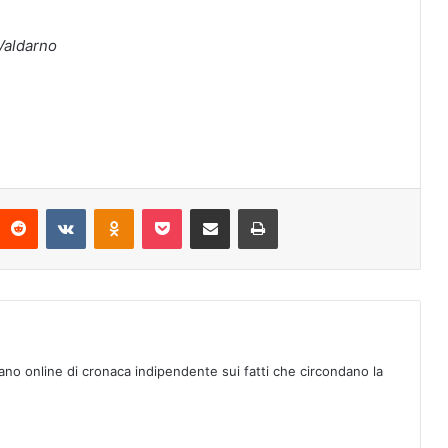
Valdarno
Reddit
VKontakte
Odnoklassniki
Pocket
Condividi via mail
Stampa
ano online di cronaca indipendente sui fatti che circondano la