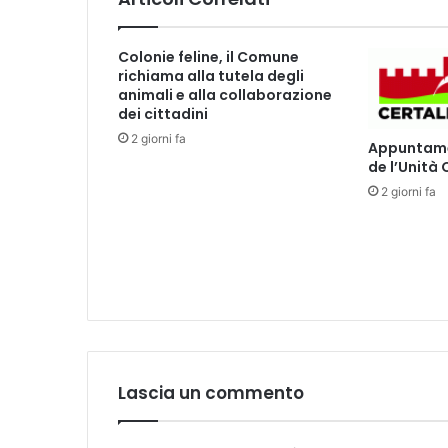
l
a
J
Colonie feline, il Comune
u
richiama alla tutela degli
v
animali e alla collaborazione
e
dei cittadini
n
2 giorni fa
Appuntamen
t
de l’Unità
u
2 giorni fa
s
Lascia un commento