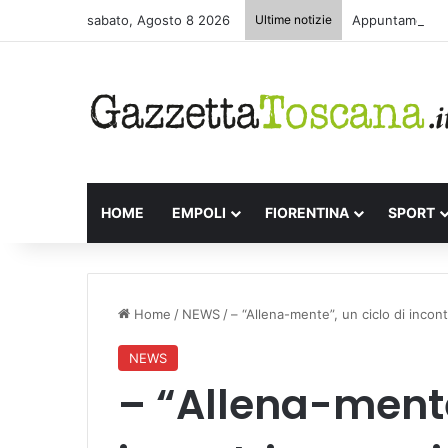
sabato, Agosto 8 2026
Ultime notizie
Appuntamenti le
HOME
EMPOLI
FIORENTINA
SPORT
Home
/
NEWS
/
– “Allena-mente”, un ciclo di inco
NEWS
– “Allena-mente