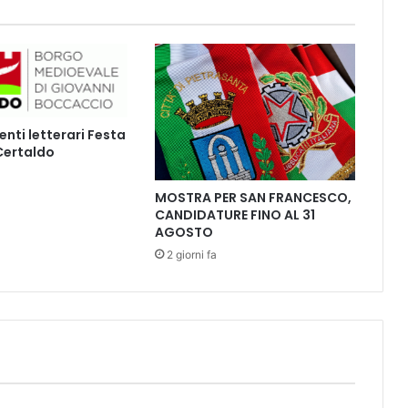
S
i
m
o
n
a
R
ti letterari Festa
o
 Certaldo
s
s
e
MOSTRA PER SAN FRANCESCO,
CANDIDATURE FINO AL 31
t
AGOSTO
t
i
2 giorni fa
s
u
e
v
e
n
t
u