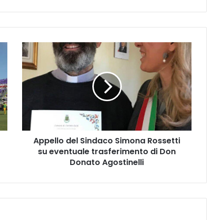
A
p
p
e
l
l
o
d
e
Appello del Sindaco Simona Rossetti
l
su eventuale trasferimento di Don
S
i
Donato Agostinelli
n
d
a
c
o