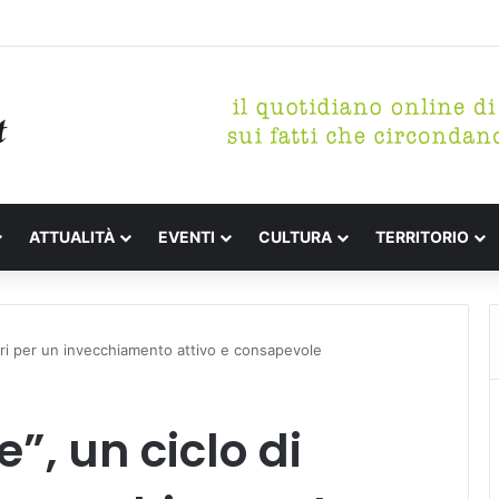
tterari Festa de l’Unità Certaldo
ATTUALITÀ
EVENTI
CULTURA
TERRITORIO
ntri per un invecchiamento attivo e consapevole
”, un ciclo di