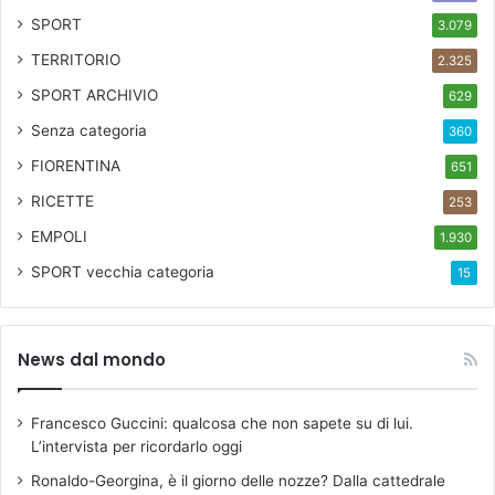
a
SPORT
3.079
F
TERRITORIO
2.325
i
l
SPORT ARCHIVIO
629
h
Senza categoria
360
a
r
FIORENTINA
651
m
RICETTE
253
o
n
EMPOLI
1.930
i
SPORT
vecchia categoria
15
e
News dal mondo
Francesco Guccini: qualcosa che non sapete su di lui.
L’intervista per ricordarlo oggi
Ronaldo-Georgina, è il giorno delle nozze? Dalla cattedrale