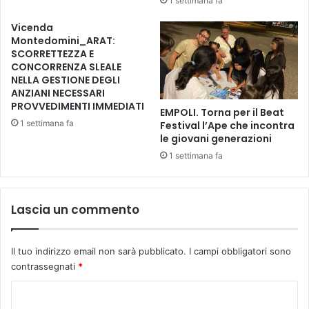
1 settimana fa
d
E
o
T
Vicenda
"
T
Montedomini_ARAT:
:
O
SCORRETTEZZA E
q
C
CONCORRENZA SLEALE
u
NELLA GESTIONE DEGLI
O
a
ANZIANI NECESSARI
L
PROVVEDIMENTI IMMEDIATI
n
I
EMPOLI. Torna per il Beat
d
B
1 settimana fa
Festival l’Ape che incontra
o
le giovani generazioni
R
l
I
1 settimana fa
'
'
o
"
r
Lascia un commento
c
h
e
s
Il tuo indirizzo email non sarà pubblicato.
I campi obbligatori sono
t
contrassegnati
*
r
C
a
i