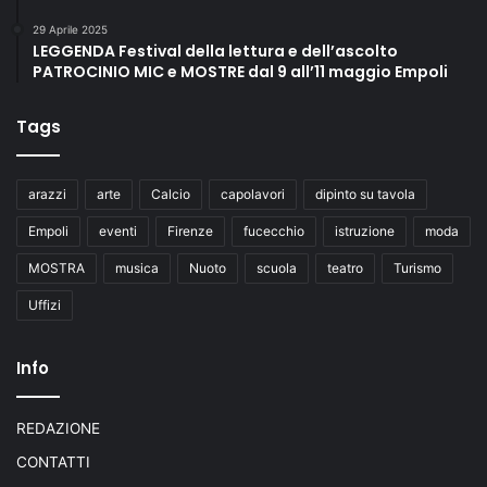
29 Aprile 2025
LEGGENDA Festival della lettura e dell’ascolto
PATROCINIO MIC e MOSTRE dal 9 all’11 maggio Empoli
Tags
arazzi
arte
Calcio
capolavori
dipinto su tavola
Empoli
eventi
Firenze
fucecchio
istruzione
moda
MOSTRA
musica
Nuoto
scuola
teatro
Turismo
Uffizi
Info
REDAZIONE
CONTATTI