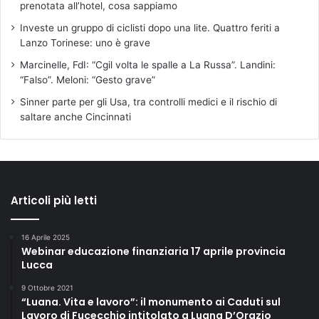
prenotata all’hotel, cosa sappiamo
Investe un gruppo di ciclisti dopo una lite. Quattro feriti a
Lanzo Torinese: uno è grave
Marcinelle, FdI: “Cgil volta le spalle a La Russa”. Landini:
“Falso”. Meloni: “Gesto grave”
Sinner parte per gli Usa, tra controlli medici e il rischio di
saltare anche Cincinnati
Articoli più letti
16 Aprile 2025
Webinar educazione finanziaria 17 aprile provincia
Lucca
9 Ottobre 2021
“Luana. Vita e lavoro”: il monumento ai Caduti sul
Lavoro di Fucecchio intitolato a Luana D’Orazio