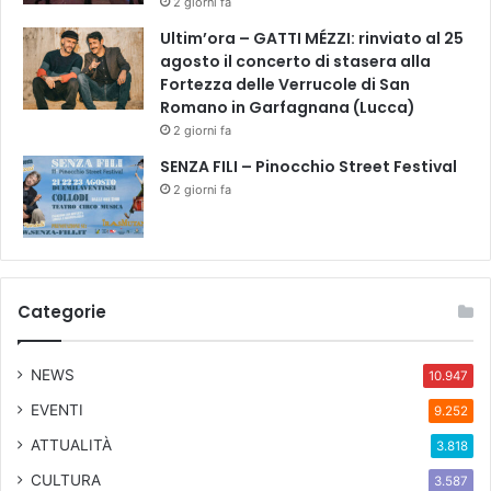
2 giorni fa
3
0
Ultim’ora – GATTI MÉZZI: rinviato al 25
l
agosto il concerto di stasera alla
a
Fortezza delle Verrucole di San
n
Romano in Garfagnana (Lucca)
u
2 giorni fa
o
SENZA FILI – Pinocchio Street Festival
v
2 giorni fa
a
p
r
o
d
u
Categorie
z
i
NEWS
o
10.947
n
EVENTI
9.252
e
d
ATTUALITÀ
3.818
e
CULTURA
3.587
L