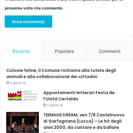
D
prossima volta che commento.
o
m
e
n
i
c
a
Recente
Popolare
Commenti
2
0
m
Colonie feline, il Comune richiama alla tutela degli
a
animali e alla collaborazione dei cittadini
r
2 giorni fa
z
o
Appuntamenti letterari Festa de
o
l’Unità Certaldo
r
2 giorni fa
e
TEENAGE DREAM, ven 7/8 Castelnuovo
1
di Garfagnana (Lucca) – Le hit degli
6
anni 2000, da cantare e da ballare
.