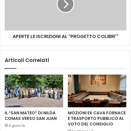
o
T
r
E
i
L
d
E
a
I
d
APERTE LE ISCRIZIONI AL "PROGETTO COLIBRI'"
S
e
C
b
R
u
I
Articoli Correlati
t
Z
t
I
a
O
"
N
M
I
a
A
r
L
c
"
o
P
IL “SAN MATEO” DI NILDA
MOZIONI EX CAVA FORNACE
v
R
COMAS VERSO SAN JUAN
E TRASPORTO PUBBLICO AL
a
O
VOTO DEL CONSIGLIO
4 giorni fa
l
G