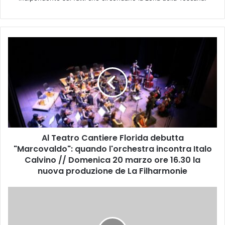
A
l
T
e
a
t
r
o
C
Al Teatro Cantiere Florida debutta
a
"Marcovaldo": quando l'orchestra incontra Italo
n
t
Calvino // Domenica 20 marzo ore 16.30 la
i
nuova produzione de La Filharmonie
e
r
A
e
P
F
E
l
R