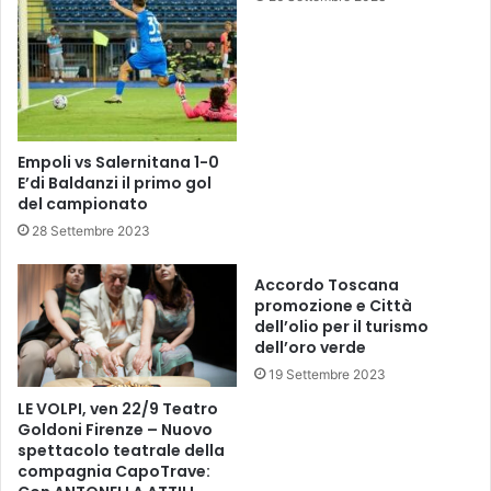
a
t
i
d
e
l
“
Empoli vs Salernitana 1-0
F
E’di Baldanzi il primo gol
a
del campionato
s
28 Settembre 2023
t
T
Accordo Toscana
r
promozione e Città
a
dell’olio per il turismo
c
dell’oro verde
k
19 Settembre 2023
”
,
LE VOLPI, ven 22/9 Teatro
p
Goldoni Firenze – Nuovo
r
spettacolo teatrale della
compagnia CapoTrave:
o