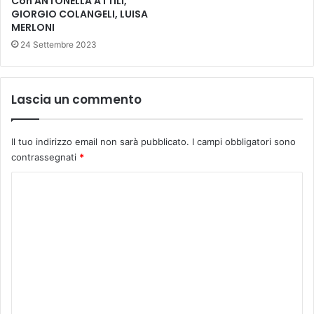
Con ANTONELLA ATTILI,
t
GIORGIO COLANGELI, LUISA
o
MERLONI
c
24 Settembre 2023
o
l
l
o
Lascia un commento
i
n
n
Il tuo indirizzo email non sarà pubblicato.
I campi obbligatori sono
o
contrassegnati
*
v
a
C
t
o
i
v
m
o
m
i
e
n
c
n
h
t
i