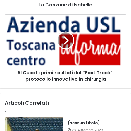
La Canzone di Isabella
d
i
I
A
s
l
a
C
b
e
e
s
l
a
l
t
a
i
p
Al Cesat i primi risultati del “Fast Track”,
r
protocollo innovativo in chirurgia
i
m
i
r
Articoli Correlati
i
s
u
l
(nessun titolo)
t
26 Settembre 2023