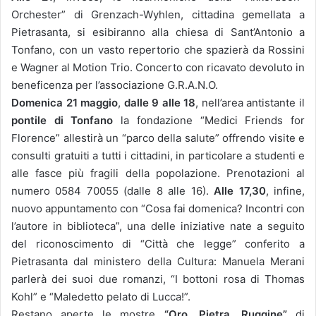
Orchester” di Grenzach-Wyhlen, cittadina gemellata a
Pietrasanta, si esibiranno alla chiesa di Sant’Antonio a
Tonfano, con un vasto repertorio che spazierà da Rossini
e Wagner al Motion Trio. Concerto con ricavato devoluto in
beneficenza per l’associazione G.R.A.N.O.
Domenica 21 maggio
,
dalle 9 alle 18
, nell’area antistante il
pontile di Tonfano
la fondazione “Medici Friends for
Florence” allestirà un “parco della salute” offrendo visite e
consulti gratuiti a tutti i cittadini, in particolare a studenti e
alle fasce più fragili della popolazione. Prenotazioni al
numero 0584 70055 (dalle 8 alle 16).
Alle 17,30
, infine,
nuovo appuntamento con “Cosa fai domenica? Incontri con
l’autore in biblioteca”, una delle iniziative nate a seguito
del riconoscimento di “Città che legge” conferito a
Pietrasanta dal ministero della Cultura: Manuela Merani
parlerà dei suoi due romanzi, “I bottoni rosa di Thomas
Kohl” e “Maledetto pelato di Lucca!”.
Restano aperte le mostre
“Oro, Pietra, Ruggine”
di