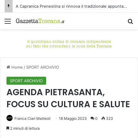
A Capranica Prenestina si rinnova il tradizionale appuntamento con il Concerto di Ferragosto presso il Tempio della Maddalena.
Menu
C
Home
/
SPORT ARCHIVIO
SPORT ARCHIVIO
AGENDA PIETRASANTA,
FOCUS SU CULTURA E SALUTE
Franca Ciari Matteoli
18 Maggio 2023
0
323
2 minuti di lettura