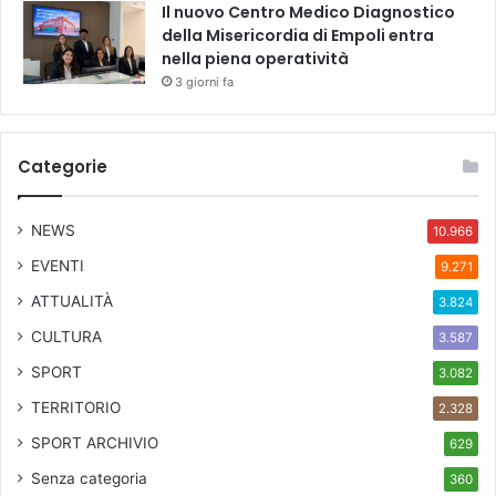
Il nuovo Centro Medico Diagnostico
della Misericordia di Empoli entra
nella piena operatività
3 giorni fa
Categorie
NEWS
10.966
EVENTI
9.271
ATTUALITÀ
3.824
CULTURA
3.587
SPORT
3.082
TERRITORIO
2.328
SPORT ARCHIVIO
629
Senza categoria
360