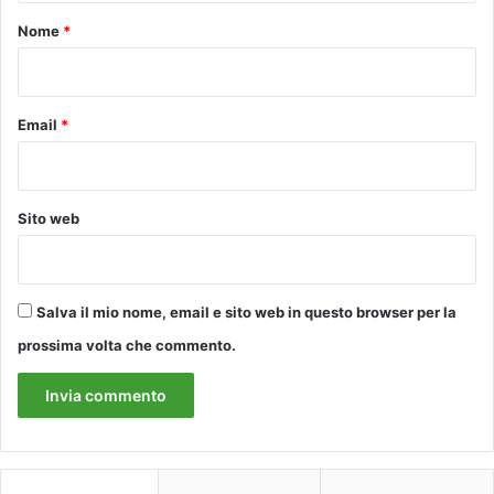
r
o
Nome
*
u
*
r
g
i
Email
*
a
Sito web
Salva il mio nome, email e sito web in questo browser per la
prossima volta che commento.