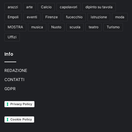
arazzi
arte
Calcio
capolavori
dipinto su tavola
Empoli
eventi
Firenze
fucecchio
istruzione
moda
MOSTRA
musica
Nuoto
scuola
teatro
Turismo
Uffizi
Info
REDAZIONE
CONTATTI
GDPR
Privacy Policy
Cookie Policy