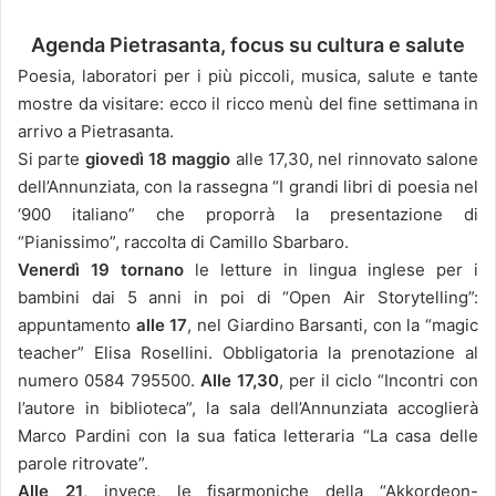
Agenda Pietrasanta, focus su cultura e salute
Poesia, laboratori per i più piccoli, musica, salute e tante
mostre da visitare: ecco il ricco menù del fine settimana in
arrivo a Pietrasanta.
Si parte
giovedì 18 maggio
alle 17,30, nel rinnovato salone
dell’Annunziata, con la rassegna “I grandi libri di poesia nel
‘900 italiano” che proporrà la presentazione di
“Pianissimo”, raccolta di Camillo Sbarbaro.
Venerdì 19 tornano
le letture in lingua inglese per i
bambini dai 5 anni in poi di “Open Air Storytelling”:
appuntamento
alle 17
, nel Giardino Barsanti, con la “magic
teacher” Elisa Rosellini. Obbligatoria la prenotazione al
numero 0584 795500.
Alle 17,30
, per il ciclo “Incontri con
l’autore in biblioteca”, la sala dell’Annunziata accoglierà
Marco Pardini con la sua fatica letteraria “La casa delle
parole ritrovate”.
Alle 21
, invece, le fisarmoniche della “Akkordeon-