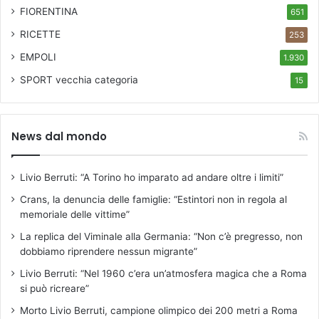
FIORENTINA
651
RICETTE
253
EMPOLI
1.930
SPORT
vecchia categoria
15
News dal mondo
Livio Berruti: “A Torino ho imparato ad andare oltre i limiti”
Crans, la denuncia delle famiglie: “Estintori non in regola al
memoriale delle vittime”
La replica del Viminale alla Germania: “Non c’è pregresso, non
dobbiamo riprendere nessun migrante”
Livio Berruti: “Nel 1960 c’era un’atmosfera magica che a Roma
si può ricreare”
Morto Livio Berruti, campione olimpico dei 200 metri a Roma