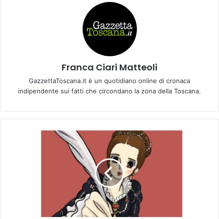
Franca Ciari Matteoli
GazzettaToscana.it è un quotidiano online di cronaca
indipendente sui fatti che circondano la zona della Toscana.
L
a
C
a
n
z
o
n
e