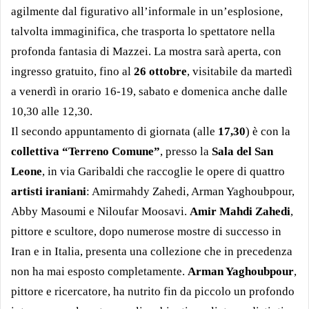
agilmente dal figurativo all’informale in un’esplosione,
talvolta immaginifica, che trasporta lo spettatore nella
profonda fantasia di Mazzei. La mostra sarà aperta, con
ingresso gratuito, fino al
26 ottobre
, visitabile da martedì
a venerdì in orario 16-19, sabato e domenica anche dalle
10,30 alle 12,30.
Il secondo appuntamento di giornata (alle
17,30
) è con la
collettiva
“Terreno Comune”
, presso la
Sala del San
Leone
, in via Garibaldi che raccoglie le opere di quattro
artisti iraniani
: Amirmahdy Zahedi, Arman Yaghoubpour,
Abby Masoumi e Niloufar Moosavi.
Amir Mahdi Zahedi
,
pittore e scultore, dopo numerose mostre di successo in
Iran e in Italia, presenta una collezione che in precedenza
non ha mai esposto completamente.
Arman Yaghoubpour
,
pittore e ricercatore, ha nutrito fin da piccolo un profondo