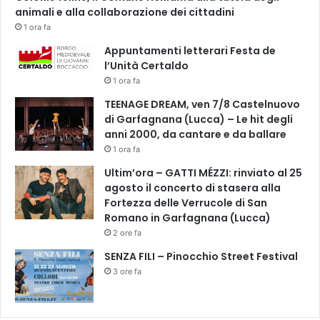
animali e alla collaborazione dei cittadini
1 ora fa
Appuntamenti letterari Festa de
l’Unità Certaldo
1 ora fa
TEENAGE DREAM, ven 7/8 Castelnuovo
di Garfagnana (Lucca) – Le hit degli
anni 2000, da cantare e da ballare
1 ora fa
Ultim’ora – GATTI MÉZZI: rinviato al 25
agosto il concerto di stasera alla
Fortezza delle Verrucole di San
Romano in Garfagnana (Lucca)
2 ore fa
SENZA FILI – Pinocchio Street Festival
3 ore fa