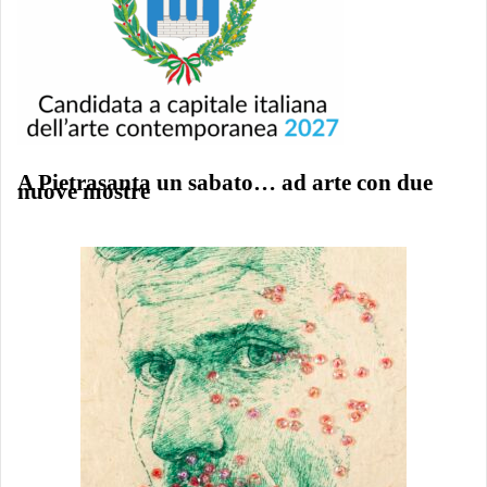
A Pietrasanta un sabato… ad arte con due
nuove mostre