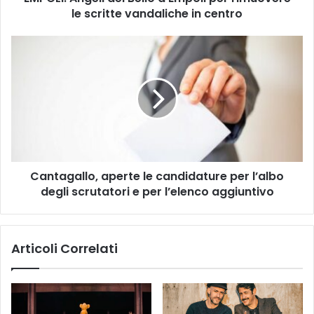
le scritte vandaliche in centro
e
l
i
C
d
a
e
n
l
t
B
a
e
g
l
a
l
l
o
l
a
Cantagallo, aperte le candidature per l’albo
o
E
degli scrutatori e per l’elenco aggiuntivo
,
m
a
p
p
o
e
Articoli Correlati
l
r
i
t
p
e
e
l
r
e