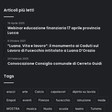
Articoli più letti
16 Aprile 2025
Webinar educazione finanziaria 17 aprile provincia
Lucca
9 Ottobre 2021
“Luana. Vita e lavoro”: il monumento ai Caduti sul
Lavoro di Fucecchio intitolato a Luana D’Orazio
24 Febbraio 2025
Convocazione Consiglio comunale di Cerreto Guidi
Tags
arazzi
arte
Calcio
capolavori
dipinto su tavola
Empoli
eventi
Firenze
fucecchio
istruzione
moda
MOSTRA
musica
Nuoto
scuola
teatro
Turismo