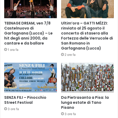
r
c
i
a
m
n
u
d
TEENAGE DREAM, ven 7/8
Ultim’ora – GATTI MÉZZI:
o
i
Castelnuovo di
rinviato al 25 agosto il
v
d
Garfagnana (Lucca) – Le
concerto di stasera alla
e
a
hit degli anni 2000, da
Fortezza delle Verrucole di
r
t
cantare e da ballare
San Romano in
e
u
Garfagnana (Lucca)
1 ora fa
l
r
2 ore fa
e
e
s
p
c
e
r
r
i
l
t
’
t
a
e
SENZA FILI – Pinocchio
Da Pietrasanta a Pisa: la
l
Street Festival
lunga estate di Tano
v
b
Pisano
a
o
3 ore fa
n
d
3 ore fa