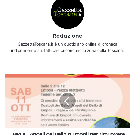
Redazione
GazzettaToscana.it è un quotidiano online di cronaca
indipendente sui fatti che circondano la zona della Toscana.
E
M
P
O
L
I
.
A
n
EMPOLI. Angeli del Bello a Empoli per rimuovere
g