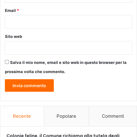
e
Email
*
n
c
o
a
Sito web
g
g
i
u
Salva il mio nome, email e sito web in questo browser per la
n
t
prossima volta che commento.
i
v
o
Recente
Popolare
Commenti
Colonie feline, il Comune richiama alla tutela degli