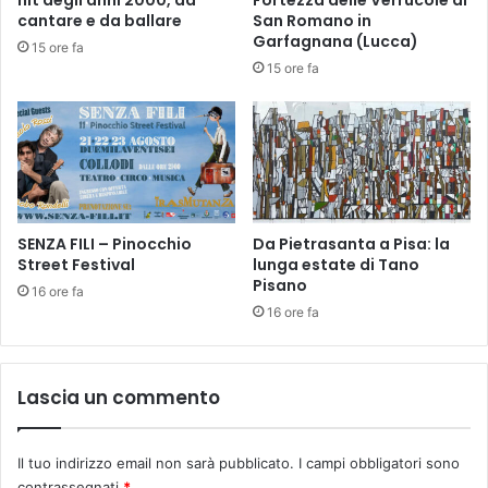
a
cantare e da ballare
San Romano in
Garfagnana (Lucca)
n
15 ore fa
z
15 ore fa
o
n
i
P
i
s
t
SENZA FILI – Pinocchio
Da Pietrasanta a Pisa: la
o
Street Festival
lunga estate di Tano
i
Pisano
a
16 ore fa
16 ore fa
Lascia un commento
Il tuo indirizzo email non sarà pubblicato.
I campi obbligatori sono
contrassegnati
*