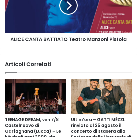
C
T
E
O
C
I
A
N
N
M
T
ALICE CANTA BATTIATO Teatro Manzoni Pistoia
O
A
S
B
T
A
R
T
Articoli Correlati
A
T
A
I
L
A
L
T
E
O
G
T
R
e
A
a
S
t
TEENAGE DREAM, ven 7/8
Ultim’ora – GATTI MÉZZI:
C
r
Castelnuovo di
rinviato al 25 agosto il
E
o
Garfagnana (Lucca) – Le
concerto di stasera alla
M
hit degli anni 2000, da
Fortezza delle Verrucole di