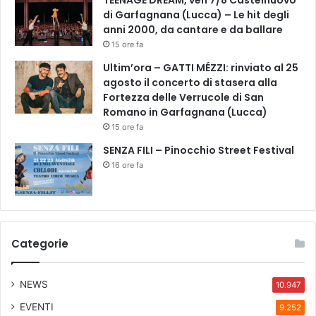
TEENAGE DREAM, ven 7/8 Castelnuovo
di Garfagnana (Lucca) – Le hit degli
anni 2000, da cantare e da ballare
15 ore fa
Ultim’ora – GATTI MÉZZI: rinviato al 25
agosto il concerto di stasera alla
Fortezza delle Verrucole di San
Romano in Garfagnana (Lucca)
15 ore fa
SENZA FILI – Pinocchio Street Festival
16 ore fa
Categorie
NEWS
10.947
EVENTI
9.252