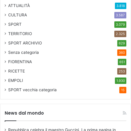
ATTUALITÀ
3.818
CULTURA
3.587
SPORT
3.079
TERRITORIO
2.325
SPORT ARCHIVIO
629
Senza categoria
360
FIORENTINA
651
RICETTE
253
EMPOLI
1.930
SPORT
vecchia categoria
15
News dal mondo
Repubblica celebra il maestro Guccini. La prima pagina in