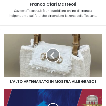
Franca Ciari Matteoli
GazzettaToscana.it è un quotidiano online di cronaca
indipendente sui fatti che circondano la zona della Toscana.
L
'
A
L
T
O
A
R
T
L'ALTO ARTIGIANATO IN MOSTRA ALLE GRASCE
I
G
I
A
A
L
N
I
A