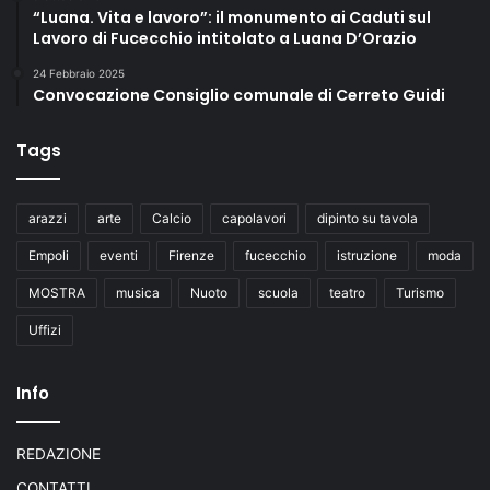
“Luana. Vita e lavoro”: il monumento ai Caduti sul
Lavoro di Fucecchio intitolato a Luana D’Orazio
24 Febbraio 2025
Convocazione Consiglio comunale di Cerreto Guidi
Tags
arazzi
arte
Calcio
capolavori
dipinto su tavola
Empoli
eventi
Firenze
fucecchio
istruzione
moda
MOSTRA
musica
Nuoto
scuola
teatro
Turismo
Uffizi
Info
REDAZIONE
CONTATTI