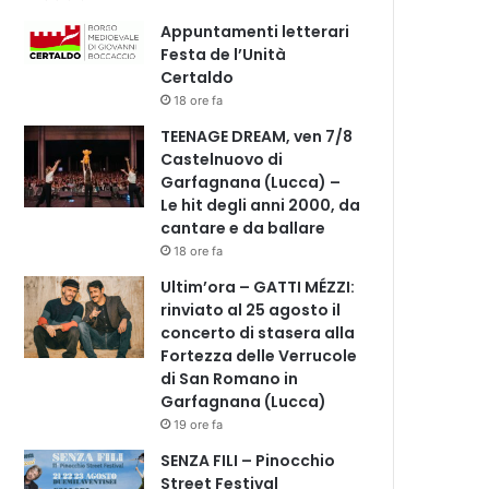
Appuntamenti letterari
Festa de l’Unità
Certaldo
18 ore fa
TEENAGE DREAM, ven 7/8
Castelnuovo di
Garfagnana (Lucca) –
Le hit degli anni 2000, da
cantare e da ballare
18 ore fa
Ultim’ora – GATTI MÉZZI:
rinviato al 25 agosto il
concerto di stasera alla
Fortezza delle Verrucole
di San Romano in
Garfagnana (Lucca)
19 ore fa
SENZA FILI – Pinocchio
Street Festival