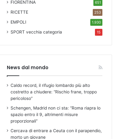
FIORENTINA
651
RICETTE
253
EMPOLI
1.930
SPORT
vecchia categoria
15
News dal mondo
Caldo record, il rifugio lombardo più alto
costretto a chiudere: “Rischio frane, troppo
pericoloso”
Schengen, Madrid non ci sta: “Roma riapra lo
spazio entro il 9, altrimenti misure
proporzionali”
Cercava di entrare a Ceuta con il parapendio,
morto un giovane