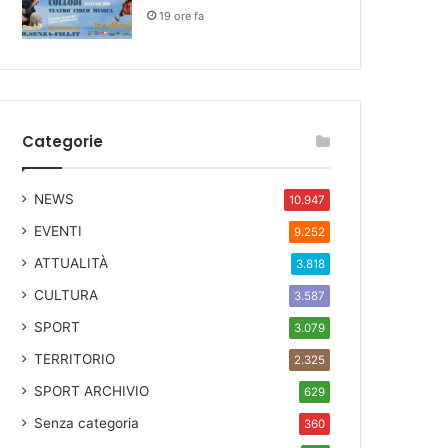
19 ore fa
Categorie
NEWS
10.947
EVENTI
9.252
ATTUALITÀ
3.818
CULTURA
3.587
SPORT
3.079
TERRITORIO
2.325
SPORT ARCHIVIO
629
Senza categoria
360