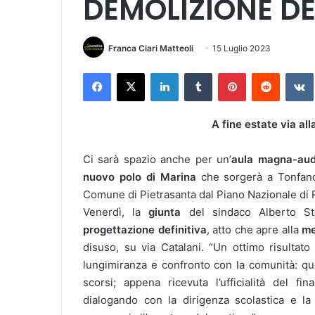
DEMOLIZIONE DE
Franca Ciari Matteoli
15 Luglio 2023
Facebook
X
LinkedIn
Tumblr
Pinterest
Reddit
VK
A fine estate via all
Ci sarà spazio anche per un’
aula magna-aud
nuovo polo di Marina
che sorgerà a Tonfano
Comune di Pietrasanta dal Piano Nazionale di R
Venerdì, la
giunta
del sindaco Alberto Ste
progettazione definitiva
, atto che apre alla
me
disuso, su via Catalani. “Un ottimo risulta
lungimiranza e confronto con la comunità: que
scorsi; appena ricevuta l’ufficialità del 
dialogando con la dirigenza scolastica e la