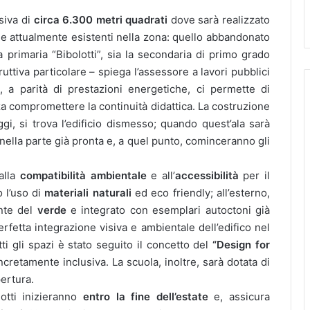
siva di
circa 6.300 metri quadrati
dove sarà realizzato
e attualmente esistenti nella zona: quello abbandonato
a primaria “Bibolotti”, sia la secondaria di primo grado
uttiva particolare – spiega l’assessore a lavori pubblici
 a parità di prestazioni energetiche, ci permette di
nza compromettere la continuità didattica. La costruzione
gi, si trova l’edificio dismesso; quando quest’ala sarà
o nella parte già pronta e, a quel punto, cominceranno gli
alla
compatibilità ambientale
e all’
accessibilità
per il
o l’uso di
materiali naturali
ed eco friendly; all’esterno,
ente del
verde
e integrato con esemplari autoctoni già
rfetta integrazione visiva e ambientale dell’edifico nel
tti gli spazi è stato seguito il concetto del
“Design for
ncretamente inclusiva. La scuola, inoltre, sarà dotata di
pertura.
lotti inizieranno
entro la fine dell’estate
e, assicura