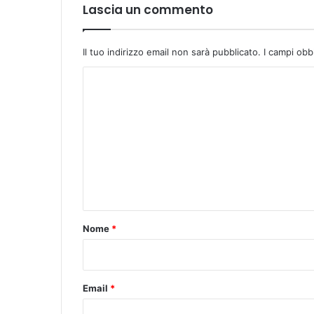
A
Lascia un commento
S
A
N
Il tuo indirizzo email non sarà pubblicato.
I campi obb
T
A
C
o
m
m
e
n
t
o
Nome
*
*
Email
*