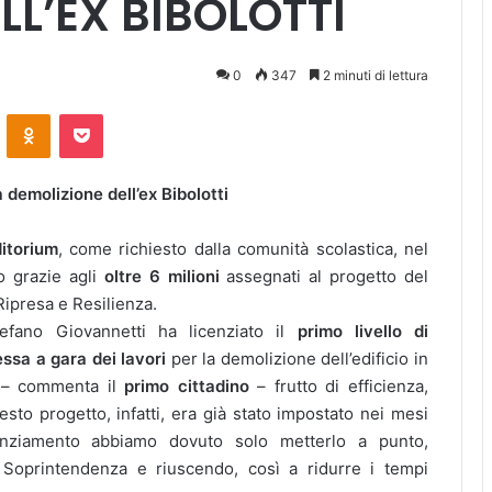
LL’EX BIBOLOTTI
0
347
2 minuti di lettura
ontakte
Odnoklassniki
Pocket
a demolizione dell’ex Bibolotti
itorium
, come richiesto dalla comunità scolastica, nel
 grazie agli
oltre 6 milioni
assegnati al progetto del
ipresa e Resilienza.
fano Giovannetti ha licenziato il
primo livello di
ssa a gara dei lavori
per la demolizione dell’edificio in
to – commenta il
primo cittadino
– frutto di efficienza,
sto progetto, infatti, era già stato impostato nei mesi
finanziamento abbiamo dovuto solo metterlo a punto,
 Soprintendenza e riuscendo, così a ridurre i tempi