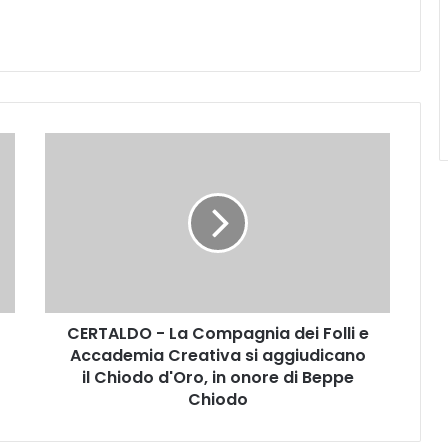
C
E
R
T
A
L
D
O
-
CERTALDO - La Compagnia dei Folli e
L
Accademia Creativa si aggiudicano
a
C
il Chiodo d'Oro, in onore di Beppe
o
Chiodo
m
p