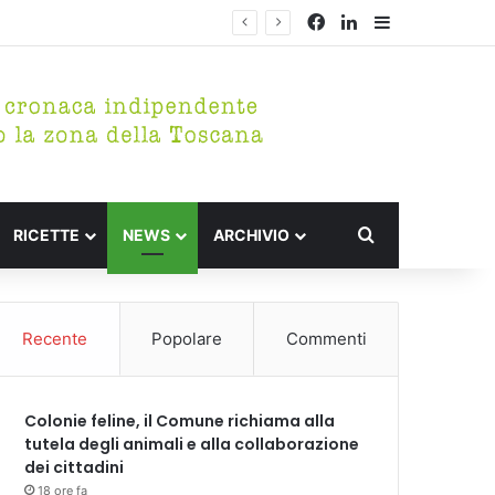
Facebook
LinkedIn
Barra lateral
Cerca per
RICETTE
NEWS
ARCHIVIO
Recente
Popolare
Commenti
Colonie feline, il Comune richiama alla
tutela degli animali e alla collaborazione
dei cittadini
18 ore fa