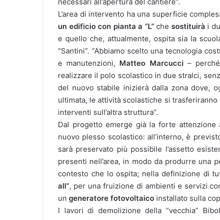
necessari all’apertura del cantiere”.
L’area di intervento ha una superficie comples
un edificio con pianta a “L”
che
sostituirà
i du
e quello che, attualmente, ospita sia la scuol
“Santini”. “Abbiamo scelto una tecnologia costr
e manutenzioni,
Matteo Marcucci
– perché,
realizzare il polo scolastico in due stralci, se
del nuovo stabile inizierà dalla zona dove, og
ultimata, le attività scolastiche si trasferirann
interventi sull’altra struttura”.
Dal progetto emerge già la forte attenzione 
nuovo plesso scolastico: all’interno, è previst
sarà preservato più possibile l’assetto esist
presenti nell’area, in modo da produrre una pe
contesto che lo ospita; nella definizione di tu
all”
, per una fruizione di ambienti e servizi co
un
generatore fotovoltaico
installato sulla co
I lavori di demolizione della “vecchia” Bibo