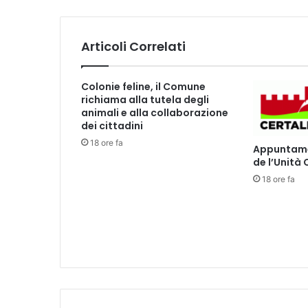
G
I
O
Articoli Correlati
C
O
I
Colonie feline, il Comune
N
richiama alla tutela degli
C
animali e alla collaborazione
L
dei cittadini
U
18 ore fa
Appuntamen
S
de l’Unità
I
18 ore fa
V
A
D
I
P
I
E
T
R