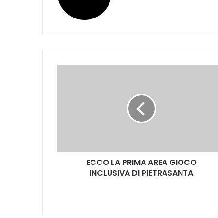
E
C
C
O
L
A
P
R
I
ECCO LA PRIMA AREA GIOCO
M
INCLUSIVA DI PIETRASANTA
A
A
R
E
A