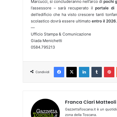
Marcucci, si concluderanno nell’arco di
pochi g
l’assessore – sarà recuperato il
portale di
dell’edificio che ha visto crescere tanti tonfa
scolastico dovrà essere ultimato
entro il 2026
.
—
Ufficio Stampa & Comunicazione
Giada Menichetti
0584.795213
Facebook
X
LinkedIn
Tumblr
Pinterest
Condividi
Franca Ciari Matteoli
GazzettaToscana.it è un quotidi
zona della Toscana.