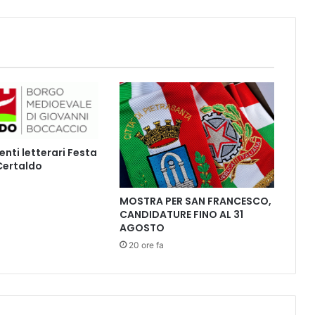
a
g
n
i
a
d
e
i
F
o
ti letterari Festa
l
 Certaldo
l
i
e
MOSTRA PER SAN FRANCESCO,
CANDIDATURE FINO AL 31
A
AGOSTO
c
c
20 ore fa
a
d
e
m