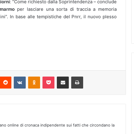
iorni
: “Come richiesto dalla Soprintendenza – conclude
 marmo
per lasciare una sorta di traccia a memoria
nini”. In base alle tempistiche del Pnrr, il nuovo plesso
Reddit
VKontakte
Odnoklassniki
Pocket
Condividi via mail
Stampa
ano online di cronaca indipendente sui fatti che circondano la