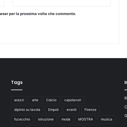
o
i
rowser per la prossima volta che commento.
l
C
h
i
o
d
o
d
'
O
r
Tags
I
o
,
i
R
n
arazzi
arte
Calcio
capolavori
o
C
dipinto su tavola
Empoli
eventi
Firenze
n
o
fucecchio
istruzione
moda
MOSTRA
musica
r