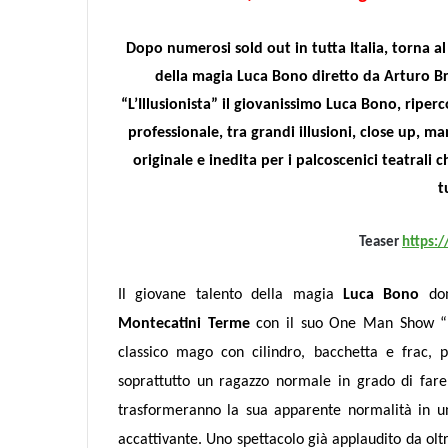
Dopo numerosi sold out in tutta Italia, torna a
della magia Luca Bono diretto da Arturo Bra
“L’Illusionista” il giovanissimo Luca Bono, riper
professionale, tra grandi illusioni, close up, 
originale e inedita per i palcoscenici teatrali 
t
Teaser
https:
Il
giovane talento della magia
Luca Bono
do
Montecatini Terme
con il suo One Man Show “L’
classico mago con cilindro, bacchetta e frac,
soprattutto un ragazzo normale in grado di fare
trasformeranno la sua apparente normalità in un
accattivante.
Uno spettacolo già applaudito da ol