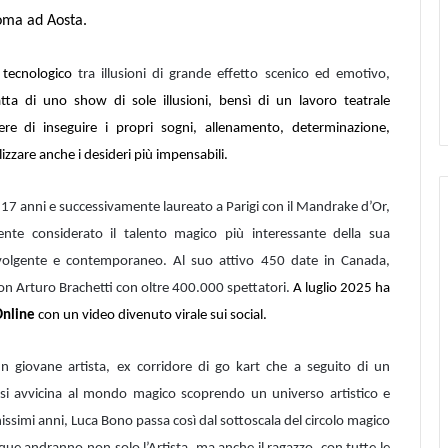
Roma ad Aosta.
 tecnologico
tra illusioni di grande effetto scenico ed emotivo,
ta di uno show di sole illusioni, bensì di un lavoro teatrale
re di inseguire i propri sogni, allenamento, determinazione,
izzare anche i desideri più impensabili.
i 17 anni e successivamente laureato a Parigi con il Mandrake d’Or,
nte considerato il talento magico più interessante della sua
involgente e contemporaneo. Al suo attivo 450 date in Canada,
 con Arturo Brachetti con oltre 400.000 spettatori.
A luglio 2025 ha
Online
con un video divenuto virale sui social.
 giovane artista, ex corridore di go kart che a seguito di un
, si avvicina al mondo magico scoprendo un universo artistico e
simi anni, Luca Bono passa così dal sottoscala del circolo magico