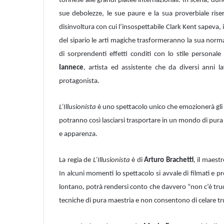
torinese alle grandi platee internazionali. In scena, du
sue debolezze, le sue paure e la sua proverbiale riser
disinvoltura con cui l’insospettabile Clark Kent sapeva,
del sipario le arti magiche trasformeranno la sua norma
di sorprendenti effetti conditi con lo stile persona
Iannece
, artista ed assistente che da diversi anni 
protagonista.
L’Illusionista
è uno spettacolo unico che emozionerà gli a
potranno così lasciarsi trasportare in un mondo di pura ill
e apparenza.
La regia de
L’Illusionista
è di
Arturo Brachetti
, il maest
In alcuni momenti lo spettacolo si avvale di filmati e pr
lontano, potrà rendersi conto che davvero “non c’è trucc
tecniche di pura maestria e non consentono di celare tr