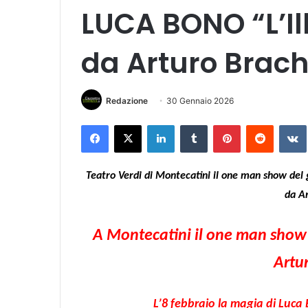
LUCA BONO “L’Ill
da Arturo Brache
Redazione
30 Gennaio 2026
Facebook
X
LinkedIn
Tumblr
Pinterest
Reddit
VK
Teatro Verdi di Montecatini il one man show del 
da Ar
A Montecatini il one man show d
Artur
L’8 febbraio la magia di Luca