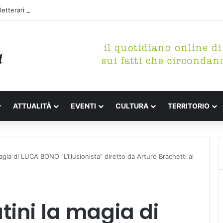
etterari Festa de l’Unità Certaldo
ATTUALITÀ
EVENTI
CULTURA
TERRITORIO
gia di LUCA BONO “L’Illusionista” diretto da Arturo Brachetti al
tini la magia di