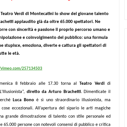
l Teatro Verdi di Montecatini lo show del
giovane talento
chetti applaudito già da oltre 65.000 spettatori. Ne
corre con sincerità e passione il proprio percorso umano e
manipolazione e coinvolgimento del pubblico: una formula
che stupisce, emoziona, diverte e cattura gli spettatori di
utte le età.
//vimeo.com/257134503
menica 8 febbraio alle 17.30 torna al
Teatro Verdi
di
Illusionista”,
diretto da Arturo Brachetti
. Dimenticate il
 perché
Luca Bono
è sì uno straordinario illusionista, ma
 cose eccezionali.
All’apertura del sipario le arti magiche
a grande dimostrazione di talento con stile personale ed
tre 65.000 persone
con notevoli consensi di pubblico e
critica