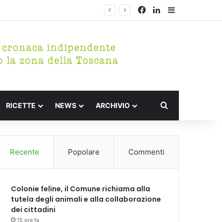
Facebook
LinkedIn
Barra lateral
Cerca per
RICETTE
NEWS
ARCHIVIO
Recente
Popolare
Commenti
Colonie feline, il Comune richiama alla
tutela degli animali e alla collaborazione
dei cittadini
15 ore fa