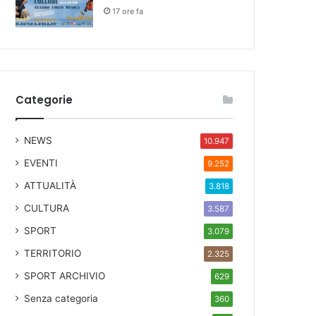
17 ore fa
Categorie
NEWS
10.947
EVENTI
9.252
ATTUALITÀ
3.818
CULTURA
3.587
SPORT
3.079
TERRITORIO
2.325
SPORT ARCHIVIO
629
Senza categoria
360