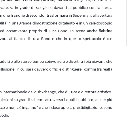
nque andranno non solo l’Artista, ma anche il ragazzo, con tutte le
vatezza in grado di sciogliersi davanti al pubblico con la stessa
 in una frazione di secondo, trasformarsi in Superman; all’apertura
lità in una grande dimostrazione di talento e in un caleidoscopio
le ed accattivante proprio di Luca Bono. In scena anche
Sabrina
lavora al fianco di Luca Bono e che in questo spettacolo è co-
dulti e allo stesso tempo coinvolgerà e divertirà i più giovani, che
usione, in cui sarà davvero difficile distinguere i confini tra realtà
ro internazionale del quickchange, che di Luca è direttore artistico.
oiezioni su grandi schermi attraverso i quali il pubblico, anche più
o e non c’è inganno” e che il close up e la prestidigitazione, sono
ucchi.