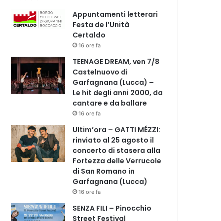
Appuntamenti letterari
Festa de l’Unità
Certaldo
16 ore fa
TEENAGE DREAM, ven 7/8
Castelnuovo di
Garfagnana (Lucca) –
Le hit degli anni 2000, da
cantare e da ballare
16 ore fa
Ultim’ora – GATTI MÉZZI:
rinviato al 25 agosto il
concerto di stasera alla
Fortezza delle Verrucole
di San Romano in
Garfagnana (Lucca)
16 ore fa
SENZA FILI – Pinocchio
Street Festival