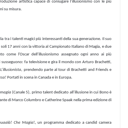
produzione artistica capace di coniugare l’illusionismo con le più
oni su misura.
tra i talenti magici più interessanti della sua generazione. Il suo
soli 17 anni con la vittoria al Campionato Italiano di Magia, e due
uto come l’Oscar dell’illusionismo assegnato ogni anno ai più
 si susseguono: fa televisione e gira il mondo con Arturo Brachetti,
o
L’illusionista
, prendendo parte al tour di Brachetti and Friends e
esa!
Portati in scena in Canada e in Europa.
e magia
(Canale 5), primo talent dedicato all’illusione in cui Bono è
segnante di Marco Columbro e Catherine Spaak nella prima edizione di
uaalà! Che Magia
!, un programma dedicato a candid camera