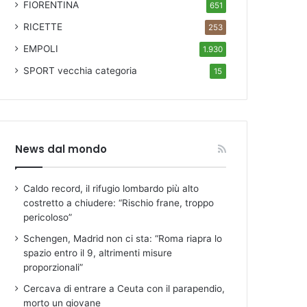
FIORENTINA
651
RICETTE
253
EMPOLI
1.930
SPORT
vecchia categoria
15
News dal mondo
Caldo record, il rifugio lombardo più alto
costretto a chiudere: “Rischio frane, troppo
pericoloso”
Schengen, Madrid non ci sta: “Roma riapra lo
spazio entro il 9, altrimenti misure
proporzionali”
Cercava di entrare a Ceuta con il parapendio,
morto un giovane