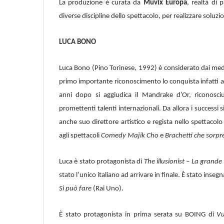
La produzione è curata da
Muvix Europa
, realtà di 
diverse discipline dello spettacolo, per realizzare soluzi
LUCA BONO
Luca Bono (Pino Torinese, 1992) è considerato dai media 
primo importante riconoscimento lo conquista infatti a 
anni dopo si aggiudica il Mandrake d’Or, riconosci
promettenti talenti internazionali. Da allora i successi
anche suo direttore artistico e regista nello spettacol
agli spettacoli
Comedy Majik Cho
e
Brachetti che sorpr
Luca è stato protagonista di
The illusionist – La grand
stato l’unico italiano ad arrivare in finale. È stato in
Si può fare
(Rai Uno).
È stato protagonista in prima serata su BOING di
Vu