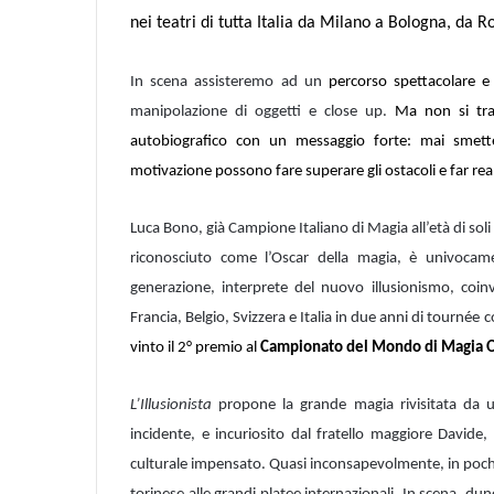
nei teatri di tutta Italia da Milano a Bologna, da 
In scena assisteremo ad un
percorso spettacolare e
manipolazione di oggetti e close up.
Ma non si trat
autobiografico con un messaggio forte: mai smette
motivazione possono fare superare gli ostacoli e far real
Luca Bono, già Campione Italiano di Magia all’età di sol
riconosciuto come l’Oscar della magia, è univocame
generazione, interprete del nuovo illusionismo, co
Francia, Belgio, Svizzera e Italia in due anni di tournée
vinto il 2° premio al
Campionato del Mondo di Magia 
L’Illusionista
propone la grande magia rivisitata da un
incidente, e incuriosito dal fratello maggiore Davide
culturale impensato. Quasi inconsapevolmente, in pochis