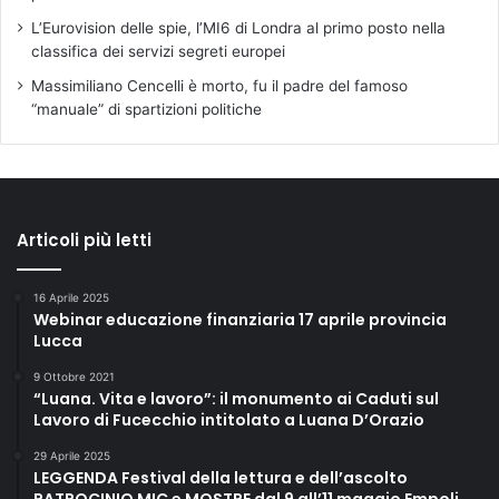
L’Eurovision delle spie, l’MI6 di Londra al primo posto nella
classifica dei servizi segreti europei
Massimiliano Cencelli è morto, fu il padre del famoso
“manuale” di spartizioni politiche
Articoli più letti
16 Aprile 2025
Webinar educazione finanziaria 17 aprile provincia
Lucca
9 Ottobre 2021
“Luana. Vita e lavoro”: il monumento ai Caduti sul
Lavoro di Fucecchio intitolato a Luana D’Orazio
29 Aprile 2025
LEGGENDA Festival della lettura e dell’ascolto
PATROCINIO MIC e MOSTRE dal 9 all’11 maggio Empoli