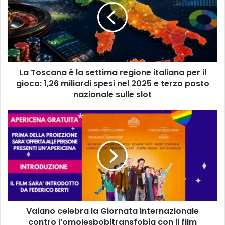
o
s
c
a
n
a
La Toscana è la settima regione italiana per il
è
gioco: 1,26 miliardi spesi nel 2025 e terzo posto
l
a
nazionale sulle slot
s
e
V
t
a
t
i
i
a
m
n
a
o
r
c
e
e
g
l
i
Vaiano celebra la Giornata internazionale
e
o
contro l’omolesbobitransfobia con il film
b