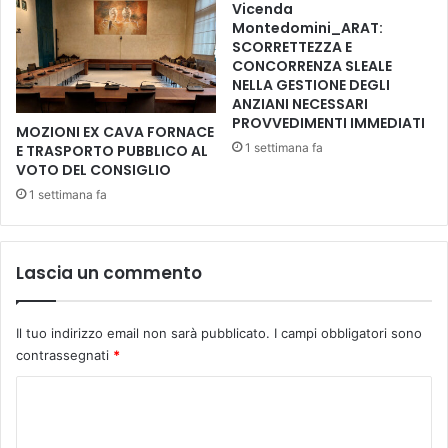
1
o
Vicenda
,
Montedomini_ARAT:
n
SCORRETTEZZA E
2
a
CONCORRENZA SLEALE
6
l
NELLA GESTIONE DEGLI
m
e
ANZIANI NECESSARI
i
c
PROVVEDIMENTI IMMEDIATI
l
MOZIONI EX CAVA FORNACE
o
1 settimana fa
E TRASPORTO PUBBLICO AL
i
n
VOTO DEL CONSIGLIO
a
t
r
1 settimana fa
r
d
o
i
l
s
’
Lascia un commento
p
o
e
m
s
o
Il tuo indirizzo email non sarà pubblicato.
I campi obbligatori sono
i
l
contrassegnati
*
n
e
e
s
C
l
b
o
2
o
0
b