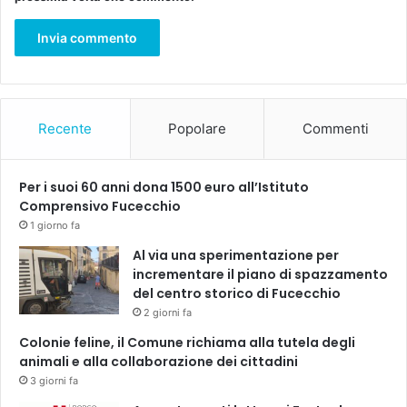
e
P
s
r
u
i
l
d
l
e
e
”
s
Recente
Popolare
Commenti
l
o
t
Per i suoi 60 anni dona 1500 euro all’Istituto
Comprensivo Fucecchio
1 giorno fa
Al via una sperimentazione per
incrementare il piano di spazzamento
del centro storico di Fucecchio
2 giorni fa
Colonie feline, il Comune richiama alla tutela degli
animali e alla collaborazione dei cittadini
3 giorni fa