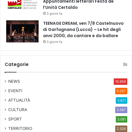
Appuntamenti letterari Festa de
l’Unità Certaldo
3 giorni fa
TEENAGE DREAM, ven 7/8 Castelnuovo
di Garfagnana (Lucca) – Le hit degli
anni 2000, da cantare e da ballare
3 giorni fa
Categorie
NEWS
10.959
EVENTI
9.257
ATTUALITÀ
3.821
CULTURA
3.587
SPORT
3.081
TERRITORIO
2.326