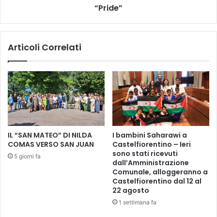
n
r
“Pride”
e
a
i
l
t
a
Articoli Correlati
a
G
l
i
i
o
a
r
n
n
a
a
p
t
e
a
r
i
IL “SAN MATEO” DI NILDA
I bambini Saharawi a
i
n
COMAS VERSO SAN JUAN
Castelfiorentino – Ieri
l
t
sono stati ricevuti
5 giorni fa
g
e
dall’Amministrazione
i
r
Comunale, alloggeranno a
o
n
Castelfiorentino dal 12 al
c
22 agosto
a
o
z
1 settimana fa
:
i