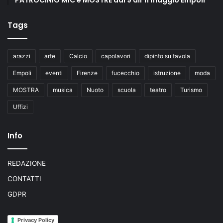
Tags
arazzi
arte
Calcio
capolavori
dipinto su tavola
Empoli
eventi
Firenze
fucecchio
istruzione
moda
MOSTRA
musica
Nuoto
scuola
teatro
Turismo
Uffizi
Info
REDAZIONE
CONTATTI
GDPR
Privacy Policy