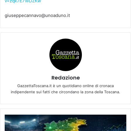
v=zqk7E7WDZKw
giuseppecannavo@unoaduno.it
Redazione
GazzettaToscana.it è un quotidiano online di cronaca
indipendente sui fatti che circondano la zona della Toscana.
L
a
T