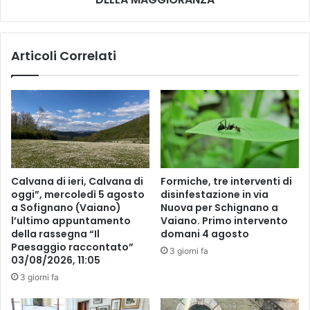
A
I
I
O
N
N
Articoli Correlati
F
E
R
A
I
P
U
P
L
R
I
O
-
V
V
A
E
T
Calvana di ieri, Calvana di
Formiche, tre interventi di
N
A
oggi”, mercoledì 5 agosto
disinfestazione in via
E
S
a Sofignano (Vaiano)
Nuova per Schignano a
Z
O
l’ultimo appuntamento
Vaiano. Primo intervento
I
L
della rassegna “Il
domani 4 agosto
A
O
Paesaggio raccontato”
3 giorni fa
G
03/08/2026, 11:05
C
I
O
3 giorni fa
U
N
L
I