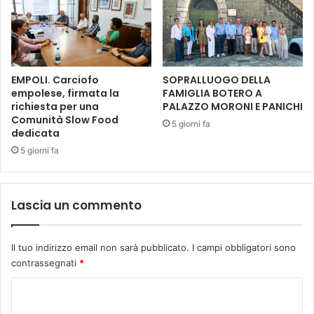
I
V
A
O
T
I
D
EMPOLI. Carciofo
SOPRALLUOGO DELLA
E
empolese, firmata la
FAMIGLIA BOTERO A
L
richiesta per una
PALAZZO MORONI E PANICHI
L
Comunità Slow Food
5 giorni fa
A
dedicata
M
5 giorni fa
A
G
G
I
Lascia un commento
O
R
A
Il tuo indirizzo email non sarà pubblicato.
I campi obbligatori sono
N
contrassegnati
*
Z
A
C
o