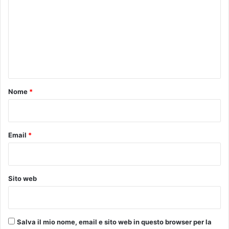
m
m
e
n
t
o
Nome
*
*
Email
*
Sito web
Salva il mio nome, email e sito web in questo browser per la