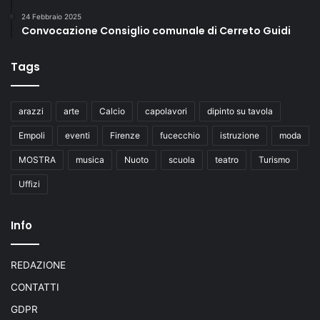
24 Febbraio 2025
Convocazione Consiglio comunale di Cerreto Guidi
Tags
arazzi
arte
Calcio
capolavori
dipinto su tavola
Empoli
eventi
Firenze
fucecchio
istruzione
moda
MOSTRA
musica
Nuoto
scuola
teatro
Turismo
Uffizi
Info
REDAZIONE
CONTATTI
GDPR