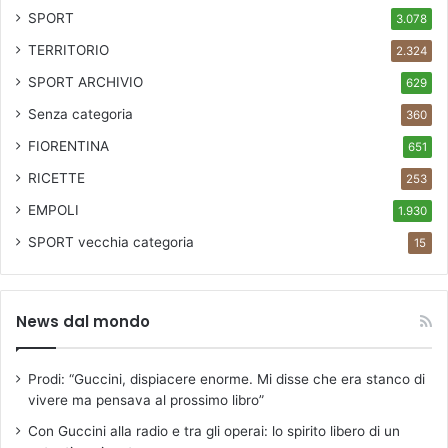
SPORT
3.078
TERRITORIO
2.324
SPORT ARCHIVIO
629
Senza categoria
360
FIORENTINA
651
RICETTE
253
EMPOLI
1.930
SPORT
vecchia categoria
15
News dal mondo
Prodi: “Guccini, dispiacere enorme. Mi disse che era stanco di
vivere ma pensava al prossimo libro”
Con Guccini alla radio e tra gli operai: lo spirito libero di un