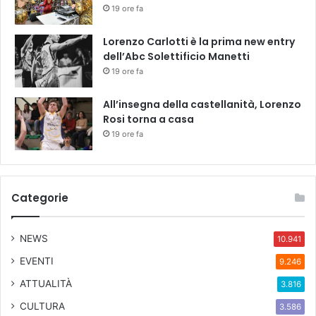
19 ore fa
Lorenzo Carlotti è la prima new entry
dell’Abc Solettificio Manetti
19 ore fa
All’insegna della castellanità, Lorenzo
Rosi torna a casa
19 ore fa
Categorie
NEWS
10.941
EVENTI
9.246
ATTUALITÀ
3.816
CULTURA
3.586