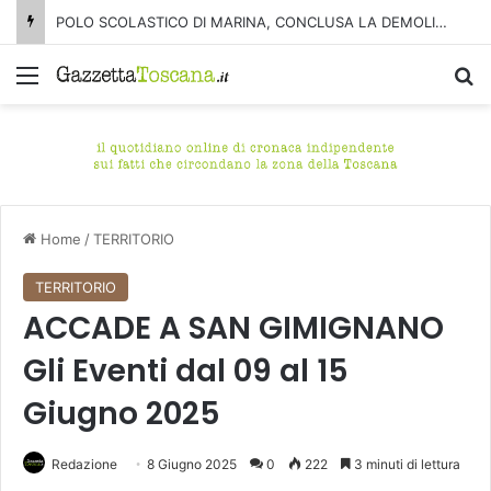
POLO SCOLASTICO DI MARINA, CONCLUSA LA DEMOLIZIONE DELL’ALA NORD-SUD
Menu
C
Home
/
TERRITORIO
TERRITORIO
ACCADE A SAN GIMIGNANO
Gli Eventi dal 09 al 15
Giugno 2025
Redazione
8 Giugno 2025
0
222
3 minuti di lettura