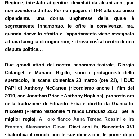
Regione, intestato ai genitori deceduti da alcuni anni, pur
non avendone diritto. Per non pagare il TFR alla sua unica
dipendente, una donna ungherese della quale è
segretamente innamorato, le offre la convivenza,
ma,
quando
riceve lo sfratto e l’appartamento viene assegnato
ad una famiglia di origini rom, si trova così al centro di una
disputa politica…
Due
grandi attori del
nostro
panorama teatrale,
Giorgio
Colangeli
e
Mariano Rigillo,
sono i protagonisti dello
spettacolo, in scena
domenica 23 marzo
(ore 21),
I DUE
PAPI
di
Anthony McCarten
(ricordiamo
anche
il film del
2019, con Jonathan Price e Anthony Hopkins)
,
proposto
ora
nella
traduzione di
Edoardo Erba
e diretto da
Giancarlo
Nicoletti
(Premio Nazionale “Franco Enriquez 2023” per la
miglior regia).
Al loro fianco
Anna Teresa Rossini
e
Ira
Fronten, Alessandro Giova.
Dieci anni fa, Benedetto XVI
sbalordiva il mondo con le sue dimissioni, le prime dopo