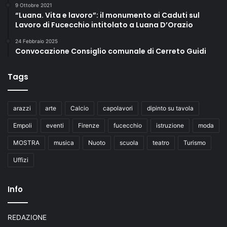
9 Ottobre 2021
“Luana. Vita e lavoro”: il monumento ai Caduti sul
Lavoro di Fucecchio intitolato a Luana D’Orazio
24 Febbraio 2025
Convocazione Consiglio comunale di Cerreto Guidi
Tags
arazzi
arte
Calcio
capolavori
dipinto su tavola
Empoli
eventi
Firenze
fucecchio
istruzione
moda
MOSTRA
musica
Nuoto
scuola
teatro
Turismo
Uffizi
Info
REDAZIONE