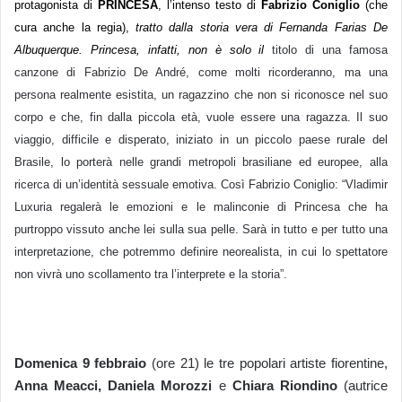
protagonista di
PRINCESA
, l’intenso testo di
Fabrizio Coniglio
(che
cura anche la regia),
tratto dalla storia vera di Fernanda Farias De
Albuquerque.
Princesa
, infatti, non è solo il
titolo di una famo
sa
canzone di Fabrizio De André,
come molti ricorderanno, ma una
persona realmente esistita, un ragazzino che non si riconosce nel suo
corpo
e
che,
fin dalla piccola età, vuole essere una ragazza.
Il suo
viaggio
, difficile e disperato,
iniziato in
un piccolo paese rurale del
B
rasile,
lo porterà nelle
grandi metropoli brasiliane ed europee,
alla
ricerca di
un’identità sessuale emotiva.
Così Fabrizio Coniglio:
“Vladimir
Luxuria regalerà le emozioni e le malinconie di Princesa che ha
purtroppo vissuto anche lei sulla sua pelle. Sarà in tutto e per tutto una
interpretazione, che potremmo definire neorealista, in cui lo spettatore
non vivrà uno scollamento tra l’interprete e la storia”
.
Domenica 9 febbraio
(ore 21) le tre popolari artiste fiorentine,
Anna Meacci,
Daniela Morozzi
e
Chiara Riondino
(autrice