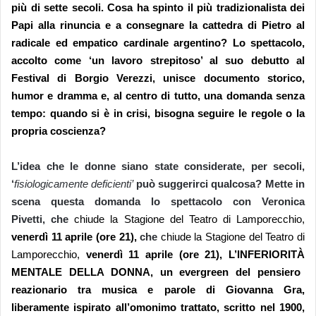
più di sette secoli. Cosa ha spinto il più tradizionalista dei
Papi alla rinuncia e a consegnare la cattedra di Pietro al
radicale ed empatico cardinale argentino?
Lo spettacolo,
accolto come ‘un lavoro strepitoso’ al suo debutto al
Festival di Borgio Verezzi,
u
nisce documento storico,
humor e dramma e, al centro di tutto, una domanda senza
tempo: quando si è in crisi, bisogna seguire le regole o la
propria coscienza?
L’idea che le donne siano state considerate, per secoli,
‘
fisiologicamente deficienti’
può suggerirci qualcosa? Mette in
scena questa domanda lo spettacolo con
Veronica
Pivetti
,
che
chiude la Stagione del Teatro di Lamporecchio,
venerdì 11 aprile
(ore 21),
che
chiude la Stagione del Teatro di
Lamporecchio,
venerdì 11 aprile
(ore 21),
L’INFERIORIT
À
MENTALE DELLA DONNA
, un evergreen del pensiero
reazionario tra musica e parole di
Giovanna Gra
,
liberamente ispirato all’omonimo trattato, scritto nel 1900,