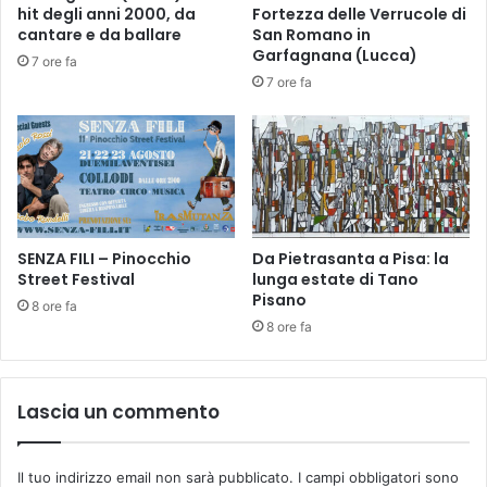
N
i
hit degli anni 2000, da
Fortezza delle Verrucole di
I
o
cantare e da ballare
San Romano in
R
n
Garfagnana (Lucca)
7 ore fa
u
e
7 ore fa
s
c
s
o
i
n
a
c
n
e
C
r
l
t
a
SENZA FILI – Pinocchio
Da Pietrasanta a Pisa: la
i
Street Festival
lunga estate di Tano
s
s
Pisano
s
t
8 ore fa
i
i
8 ore fa
c
c
a
a
l
B
Lascia un commento
B
u
a
s
l
o
Il tuo indirizzo email non sarà pubblicato.
I campi obbligatori sono
l
n