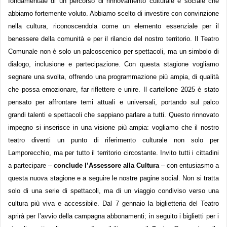
fondamentale di un percorso di rinnovamento culturale e sociale che
abbiamo fortemente voluto. Abbiamo scelto di investire con convinzione
nella cultura, riconoscendola come un elemento essenziale per il
benessere della comunità e per il rilancio del nostro territorio. Il Teatro
Comunale non è solo un palcoscenico per spettacoli, ma un simbolo di
dialogo, inclusione e partecipazione. Con questa stagione vogliamo
segnare una svolta, offrendo una programmazione più ampia, di qualità
che possa emozionare, far riflettere e unire. Il cartellone 2025 è stato
pensato per affrontare temi attuali e universali, portando sul palco
grandi talenti e spettacoli che sappiano parlare a tutti. Questo rinnovato
impegno si inserisce in una visione più ampia: vogliamo che il nostro
teatro diventi un punto di riferimento culturale non solo per
Lamporecchio, ma per tutto il territorio circostante. Invito tutti i cittadini
a partecipare –
conclude l’Assessore alla Cultura
– con entusiasmo a
questa nuova stagione e a seguire le nostre pagine social. Non si tratta
solo di una serie di spettacoli, ma di un viaggio condiviso verso una
cultura più viva e accessibile.
Dal 7 gennaio la b
iglietteria del Teatro
aprirà per l’avvio della c
ampagna abbonamenti; in seguito i biglietti per i