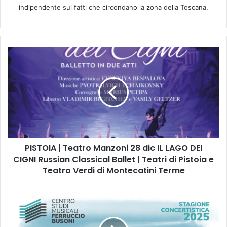
indipendente sui fatti che circondano la zona della Toscana.
P
I
S
T
O
I
A
|
T
PISTOIA | Teatro Manzoni 28 dic IL LAGO DEI
e
CIGNI Russian Classical Ballet | Teatri di Pistoia e
a
t
Teatro Verdi di Montecatini Terme
r
o
E
M
M
a
P
n
O