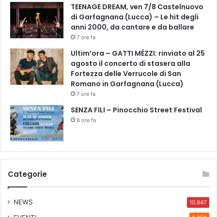
i
TEENAGE DREAM, ven 7/8 Castelnuovo
T
di Garfagnana (Lucca) – Le hit degli
e
anni 2000, da cantare e da ballare
r
7 ore fa
m
Ultim’ora – GATTI MÉZZI: rinviato al 25
e
agosto il concerto di stasera alla
Fortezza delle Verrucole di San
Romano in Garfagnana (Lucca)
7 ore fa
SENZA FILI – Pinocchio Street Festival
8 ore fa
Categorie
NEWS
10.947