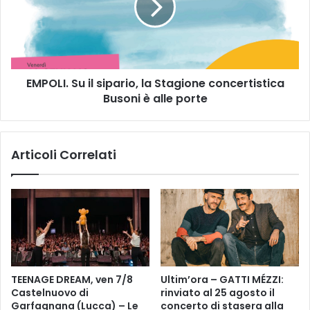
z
L
o
I
n
.
i
S
2
u
8
EMPOLI. Su il sipario, la Stagione concertistica
i
d
Busoni è alle porte
l
i
s
c
i
I
p
Articoli Correlati
L
a
L
r
A
i
G
o
O
,
D
l
E
a
I
S
C
t
TEENAGE DREAM, ven 7/8
Ultim’ora – GATTI MÉZZI:
I
a
Castelnuovo di
rinviato al 25 agosto il
G
g
Garfagnana (Lucca) – Le
concerto di stasera alla