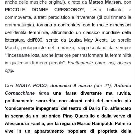
anche delle
music
he
originali
), dirette da
Matteo Marsan
, con
PICCOLE DONNE CRESCONO?
, testo
brillante e
commovente, a tratti parodistico e irriverente
(di cui firmano la
drammaturgia),
tornano a confrontarsi
con le
molte dimensioni
dell’identità femminile,
affro
ntando
un classico mondiale della
letteratura
dell’800, scritto da
Louisa May Alcott. L
e sorelle
March,
protagoniste del romanzo,
rappresentano da sempre
“l’incessante lotta anche interiore per trasformare la femminilità
in qualcosa di meno piccolo”.
Esattamente come noi, ancora
oggi.
Con
BASTA POCO
,
domenica 9 marzo
(ore 21),
Antonio
Cornacchione
firma
una farsa divertente ma ruvida,
politicamente scorretta, con alcuni echi del periodo più
‘comicamente impegnato’ del teatro di Dario Fo, affiancato
in scena da un istrionico
Pino Quartullo
e dalla verve di
Alessandra Faiella
, per la regia di
Marco Rampoldi.
Palmiro
vive in un appartamento popolare di proprietà della