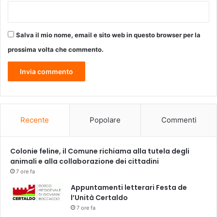
a
t
r
Salva il mio nome, email e sito web in questo browser per la
o
V
prossima volta che commento.
e
r
d
i
d
i
M
Recente
Popolare
Commenti
o
n
t
Colonie feline, il Comune richiama alla tutela degli
e
animali e alla collaborazione dei cittadini
c
7 ore fa
a
Appuntamenti letterari Festa de
t
l’Unità Certaldo
i
7 ore fa
n