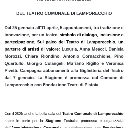
DEL TEATRO COMUNALE DI LAMPORECCHIO
Da
l 25
gennaio a
ll’11 a
prile,
5
appuntamenti,
tra tradizione e
innovazione
,
per un teatro,
simbolo di dialogo, inclusione e
partecipazione.
Sul palco
del Teatro di Lamporecchio,
un
parterre di artisti di valore:
Luxuria, Anna Meacci,
Daniela
Morozzi, Chiara Riondino, Antonio Cornacchione, Pino
Mariano Rigillo
Quartullo, Giorgio Colangeli
,
e Veronica
Pivetti.
C
ampagna abbonamenti alla Biglietteria del Teatro
dal 7 gennaio.
L
a Stagione è promossa dal Comune di
Lamporecchio con Fondazione Teatri di Pistoia.
_________________
Con il 2025 anche la bella sala del
Teat
r
o Comunale di Lamporecchio
riapre le porte per la
Stagione
Teatrale,
promossa e organizzata
dall’
Amministrazione Comunale
in collaborazione con
Fondazione