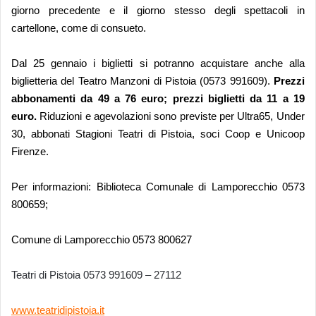
giorno precedente e il giorno stesso degli spettacoli in
cartellone, come di consueto.
D
al
25 gennaio
i biglietti si potranno acquistare anche alla
biglietteria del Teatro Manzoni di Pistoia (0573 991609).
Prez
zi
abbonamenti da
49
a
76
euro; prezzi b
i
glie
tti da
11
a 1
9
eur
o.
Riduzioni e agevolazioni sono previste
per
Ultra65, Under
30, abbonati Stagioni
Teatri di Pistoia, soci Coop e Unicoop
Firenze.
Per informazioni:
Biblioteca Comunale di Lamporecchio
0573
800659;
Comune di Lamporecchio 0573 800627
Teatri di Pistoia 0573 991609 – 27112
www.teatridipistoia.it