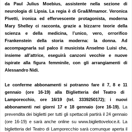
da
Paul Julius Moebius
, assistente nella sezione di
neurologia di Lipsia. La regia è di
Gra&Mmamor
.
Veronica
Pivetti
, ironica ed effervescente protagonista, moderna
Mary Shelley ci racconta, grazie a bizzarre teorie della
scienza e della medicina, l’unico, vero, orrorifico
Frankenstein della storia moderna: la donna. Ad
accompagnarla sul palco il musicista
Anselmo Luisi
che,
insieme all’attrice, eseguirà canzoni vecchie e nuove
ispirate alla figura femminile, con gli arrangiamenti di
Alessandro Nidi.
L
e conferme abbonamenti si potranno fare
il 7,
8 e 11
gennaio
(ore 16-19)
alla
Biglietteria del Teatro di
Lamporecchio
, ore 1
6
/
19
(tel.
3339250172
); i nuovi
abbonamenti nei giorni
17 e 18 gennaio (ore 16-19).
La
prevendita dei biglietti per tutti gli spettacoli partirà
il 24 gennaio
(ore 16-19) e
sarà anche online su
www.bigliettoveloce.it
. La
biglietteria del Teatro di Lamporecchio sarà comunque aperta il