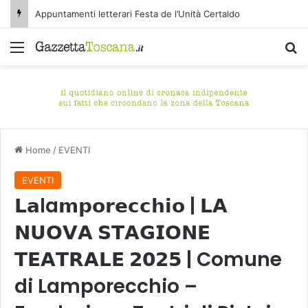
Appuntamenti letterari Festa de l’Unità Certaldo
Menu
C
Home
/
EVENTI
EVENTI
𝗟𝗮la𝗺𝗽𝗼𝗿𝗲𝗰𝗰𝗵𝗶𝗼 | 𝗟𝗔
𝗡𝗨𝗢𝗩𝗔 𝗦𝗧𝗔𝗚𝗜𝗢𝗡𝗘
𝗧𝗘𝗔𝗧𝗥𝗔𝗟𝗘 𝟮𝟬𝟮𝟱 | Comune
di Lamporecchio –