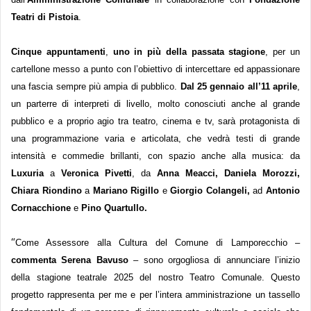
Teatri di Pistoia
.
Cinque
appuntamenti
,
uno in più della passata stagione
,
per un
cartellone messo a punto con l’obiettivo di
intercettare ed appassionare
una fascia sempre più ampia di pubblico.
Dal 25 gennaio all’11 aprile
,
un parterre di interpreti di livello, molto conosciuti
anche
al grande
pubblico e a proprio agio tra teatro, cinema e tv, sarà protagonista di
una programmazione varia e articolata,
che vedrà
testi di grande
intensità
e
commedie brillanti,
con
spazio anche alla musica: da
Luxuria
a
Veronica Pivetti
, da
Anna Meacci,
Daniela Morozzi,
Chiara Riondino
a
Mariano Rigillo
e
Giorgio Colangeli,
ad
Antonio
Cornacchione
e
Pino Quartullo.
“
Come Assessore alla Cultura del Comune di Lamporecchio –
commenta
Serena
Bavuso
– sono orgogliosa di annunciare l’inizio
della stagione teatrale 2025 del nostro Teatro Comunale. Questo
progetto rappresenta per me e per l’intera amministrazione un tassello