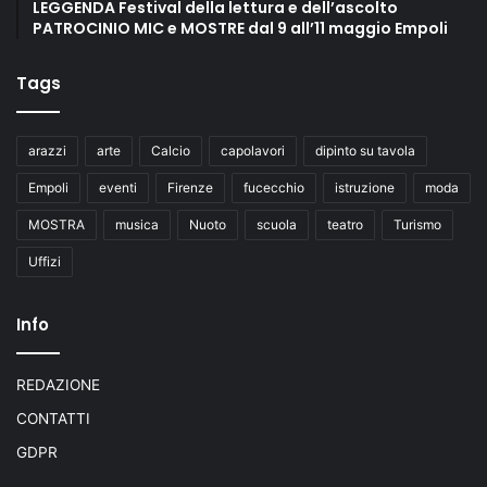
LEGGENDA Festival della lettura e dell’ascolto
PATROCINIO MIC e MOSTRE dal 9 all’11 maggio Empoli
Tags
arazzi
arte
Calcio
capolavori
dipinto su tavola
Empoli
eventi
Firenze
fucecchio
istruzione
moda
MOSTRA
musica
Nuoto
scuola
teatro
Turismo
Uffizi
Info
REDAZIONE
CONTATTI
GDPR