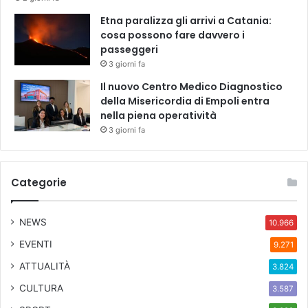
Etna paralizza gli arrivi a Catania:
cosa possono fare davvero i
passeggeri
3 giorni fa
Il nuovo Centro Medico Diagnostico
della Misericordia di Empoli entra
nella piena operatività
3 giorni fa
Categorie
NEWS
10.966
EVENTI
9.271
ATTUALITÀ
3.824
CULTURA
3.587