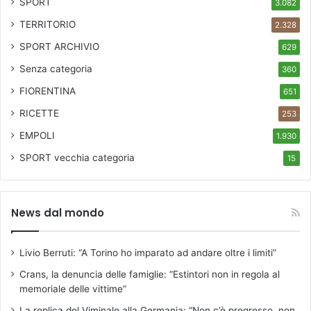
SPORT
3.082
TERRITORIO
2.328
SPORT ARCHIVIO
629
Senza categoria
360
FIORENTINA
651
RICETTE
253
EMPOLI
1.930
SPORT
vecchia categoria
15
News dal mondo
Livio Berruti: “A Torino ho imparato ad andare oltre i limiti”
Crans, la denuncia delle famiglie: “Estintori non in regola al
memoriale delle vittime”
La replica del Viminale alla Germania: “Non c’è pregresso, non