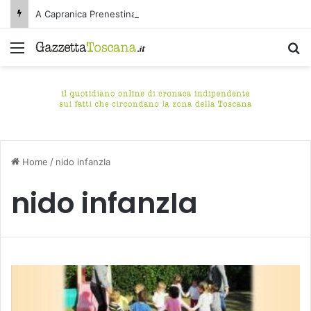
A Capranica Prenestina si rinnova il tradizionale appuntamento con il Concerto di Ferragosto presso il Tempio della Maddalena.
Menu
C
Home
/
nido infanzIa
nido infanzIa