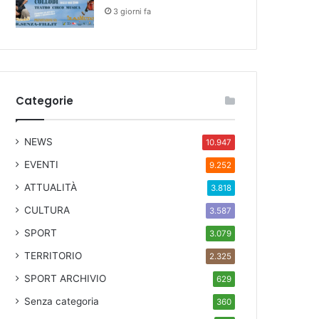
3 giorni fa
Categorie
NEWS
10.947
EVENTI
9.252
ATTUALITÀ
3.818
CULTURA
3.587
SPORT
3.079
TERRITORIO
2.325
SPORT ARCHIVIO
629
Senza categoria
360