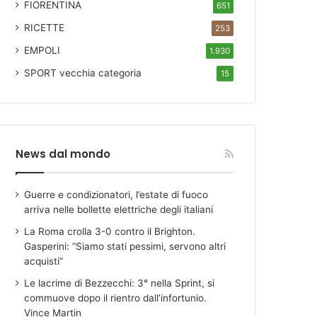
FIORENTINA
651
RICETTE
253
EMPOLI
1.930
SPORT
vecchia categoria
15
News dal mondo
Guerre e condizionatori, l’estate di fuoco
arriva nelle bollette elettriche degli italiani
La Roma crolla 3-0 contro il Brighton.
Gasperini: “Siamo stati pessimi, servono altri
acquisti”
Le lacrime di Bezzecchi: 3° nella Sprint, si
commuove dopo il rientro dall’infortunio.
Vince Martin