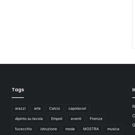
Tags
I
R
arazzi
arte
Calcio
capolavori
C
dipinto su tavola
Empoli
eventi
Firenze
fucecchio
istruzione
moda
MOSTRA
musica